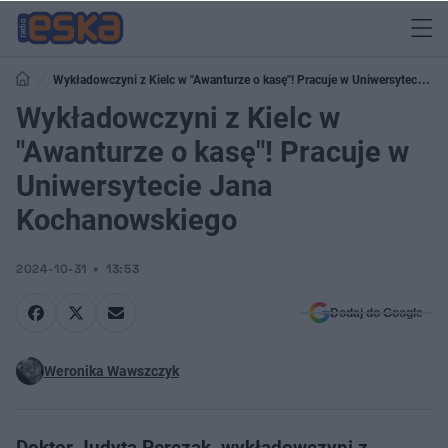
Wykładowczyni z Kielc w "Awanturze o kasę"! Pracuje w Uniwersytecie
Jana Kochanowskiego
Wykładowczyni z Kielc w
"Awanturze o kasę"! Pracuje w
Uniwersytecie Jana
Kochanowskiego
2024-10-31
13:53
Dodaj do Google
Weronika Wawszczyk
Doktor Judyta Perczak, wykładowczyni z