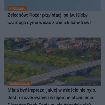
Z REGIONU
Żelechów: Pożar przy stacji paliw. Kłęby
czarnego dymu widać z wielu kilometrów!
WIADOMOŚCI
Miała być impreza, jakiej w mieście nie było.
Jest rozczarowanie i wzajemne obwinianie.
Dlaczego Peak Festiwal nie odbędzie się?