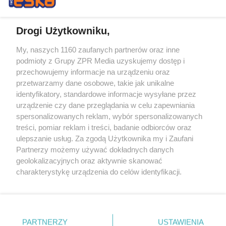
Drogi Użytkowniku,
My, naszych 1160 zaufanych partnerów oraz inne
Żaden utwór zamieszczony w serwisie nie może być powielany i
podmioty z Grupy ZPR Media uzyskujemy dostęp i
rozpowszechniany lub dalej rozpowszechniany w jakikolwiek sposób (w
tym także elektroniczny lub mechaniczny) na jakimkolwiek polu
przechowujemy informacje na urządzeniu oraz
eksploatacji w jakiejkolwiek formie, włącznie z umieszczaniem w
przetwarzamy dane osobowe, takie jak unikalne
Internecie bez pisemnej zgody właściciela praw. Jakiekolwiek użycie lub
identyfikatory, standardowe informacje wysyłane przez
wykorzystanie utworów w całości lub w części z naruszeniem prawa,
tzn. bez właściwej zgody, jest zabronione pod groźbą kary i może być
urządzenie czy dane przeglądania w celu zapewniania
ścigane prawnie.
spersonalizowanych reklam, wybór spersonalizowanych
treści, pomiar reklam i treści, badanie odbiorców oraz
ulepszanie usług. Za zgodą Użytkownika my i Zaufani
Partnerzy możemy używać dokładnych danych
geolokalizacyjnych oraz aktywnie skanować
charakterystykę urządzenia do celów identyfikacji.
Ponieważ cenimy Twoją prywatność, prosimy o zgodę na
O nas
korzystanie z tych technologii poprzez kliknięcie
Informacje prawne
„Akceptuję”. Zgoda jest dobrowolna i zawsze możesz ją
zmienić/wycofać klikając przycisk ustawień prywatności
PARTNERZY
USTAWIENIA
Nasze serwisy