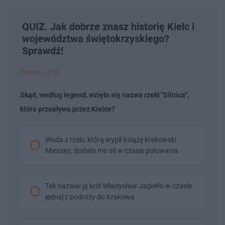
QUIZ. Jak dobrze znasz historię Kielc i
województwa świętokrzyskiego?
Sprawdź!
Pytanie 1 z 10
Skąd, według legend, wzięła się nazwa rzeki "Silnica",
która przepływa przez Kielce?
Woda z rzeki, którą wypił książę krakowski
Mieszko, dodała mu sił w czasie polowania
Tak nazwał ją król Władysław Jagiełło w czasie
jednej z podróży do Krakowa