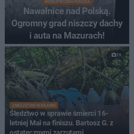
NIEBEZPIECZNA POGODA
Nawałnice nad Polską.
Ogromny grad niszczy dachy
i auta na Mazurach!
19
ZABÓJSTWO W MŁAWIE
Śledztwo w sprawie śmierci 16-
letniej Mai na finiszu. Bartosz G. z
ostatecznymi zarzutami