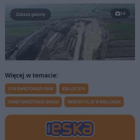
14
S74 ŚWIĘTOKRZYSKIE
KIELCE S74
ŚWIĘTOKRZYSKIE DROGI
INWESTYCJE W KIELCACH