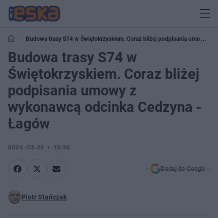
Budowa trasy S74 w Świętokrzyskiem. Coraz bliżej podpisania umowy z
wykonawcą odcinka Cedzyna - Łagów
Budowa trasy S74 w
Świętokrzyskiem. Coraz bliżej
podpisania umowy z
wykonawcą odcinka Cedzyna -
Łagów
2024-03-22
13:38
Dodaj do Google
Piotr Stańczak