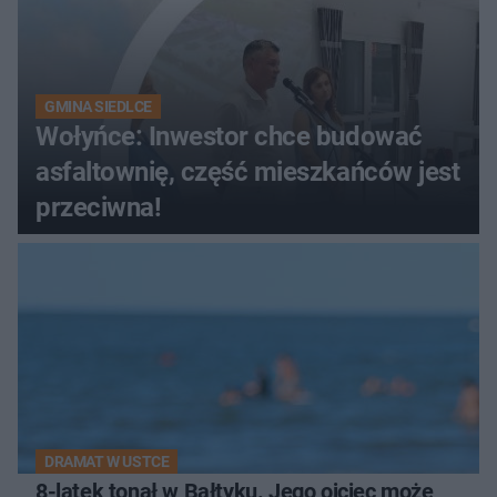
GMINA SIEDLCE
Wołyńce: Inwestor chce budować
asfaltownię, część mieszkańców jest
przeciwna!
DRAMAT W USTCE
8-latek tonął w Bałtyku. Jego ojciec może