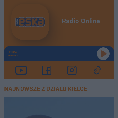
Radio Online
TERAZ
GRAMY
NAJNOWSZE Z DZIAŁU KIELCE