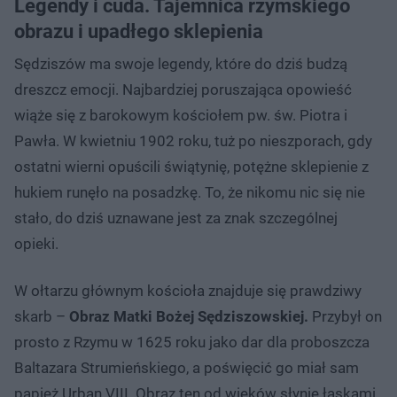
Legendy i cuda. Tajemnica rzymskiego
obrazu i upadłego sklepienia
Sędziszów ma swoje legendy, które do dziś budzą
dreszcz emocji. Najbardziej poruszająca opowieść
wiąże się z barokowym kościołem pw. św. Piotra i
Pawła. W kwietniu 1902 roku, tuż po nieszporach, gdy
ostatni wierni opuścili świątynię, potężne sklepienie z
hukiem runęło na posadzkę. To, że nikomu nic się nie
stało, do dziś uznawane jest za znak szczególnej
opieki.
W ołtarzu głównym kościoła znajduje się prawdziwy
skarb –
Obraz Matki Bożej Sędziszowskiej.
Przybył on
prosto z Rzymu w 1625 roku jako dar dla proboszcza
Baltazara Strumieńskiego, a poświęcić go miał sam
papież Urban VIII. Obraz ten od wieków słynie łaskami,