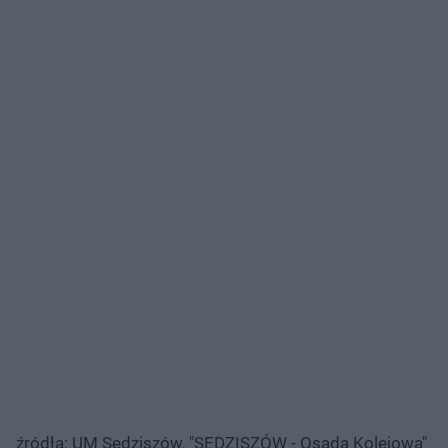
źródła: UM Sędziszów, "SĘDZISZÓW - Osada Kolejowa"