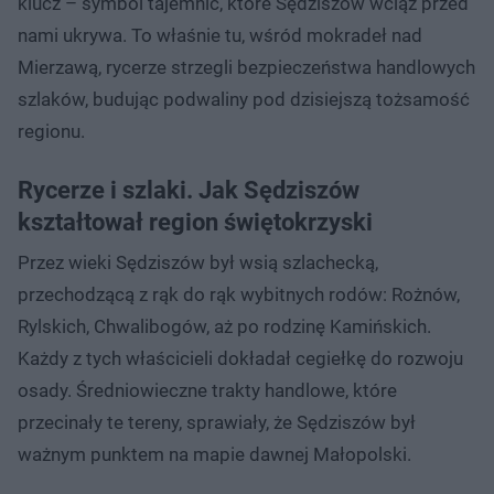
klucz – symbol tajemnic, które Sędziszów wciąż przed
nami ukrywa. To właśnie tu, wśród mokradeł nad
Mierzawą, rycerze strzegli bezpieczeństwa handlowych
szlaków, budując podwaliny pod dzisiejszą tożsamość
regionu.
Rycerze i szlaki. Jak Sędziszów
kształtował region świętokrzyski
Przez wieki Sędziszów był wsią szlachecką,
przechodzącą z rąk do rąk wybitnych rodów: Rożnów,
Rylskich, Chwalibogów, aż po rodzinę Kamińskich.
Każdy z tych właścicieli dokładał cegiełkę do rozwoju
osady. Średniowieczne trakty handlowe, które
przecinały te tereny, sprawiały, że Sędziszów był
ważnym punktem na mapie dawnej Małopolski.