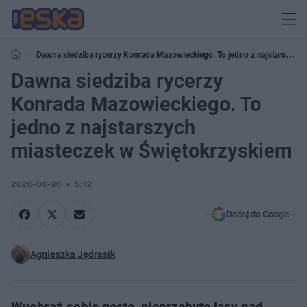
Dawna siedziba rycerzy Konrada Mazowieckiego. To jedno z najstarszych
miasteczek w Świętokrzyskiem
Dawna siedziba rycerzy
Konrada Mazowieckiego. To
jedno z najstarszych
miasteczek w Świętokrzyskiem
2026-06-26
5:12
Dodaj do Google
Agnieszka Jędrasik
Wyobraź sobie gęste, nieprzebyte lasy nad