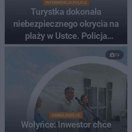
INTERWENCJA POLICJI
Turystka dokonała
niebezpiecznego okrycia na
plaży w Ustce. Policja
musiała zamknąć odcinek
15
wybrzeża
GMINA SIEDLCE
Wołyńce: Inwestor chce