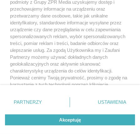
podmioty z Grupy ZPR Media uzyskujemy dostęp i
przechowujemy informacje na urządzeniu oraz
przetwarzamy dane osobowe, takie jak unikalne
identyfikatory, standardowe informacje wysyłane przez
urządzenie czy dane przeglądania w celu zapewniania
spersonalizowanych reklam, wybór spersonalizowanych
treści, pomiar reklam i treści, badanie odbiorców oraz
ulepszanie usług. Za zgodą Użytkownika my i Zaufani
Partnerzy możemy używać dokładnych danych
geolokalizacyjnych oraz aktywnie skanować
charakterystykę urządzenia do celów identyfikacji.
Ponieważ cenimy Twoją prywatność, prosimy o zgodę na
TRAGEDIA NA ŚLĄSKU
korzystanie z tych technologii poprzez kliknięcie
Ksiądz na pogrzebie Fabianka:
„Akceptuję”. Zgoda jest dobrowolna i zawsze możesz ją
„Słońce zachodzi w sam poranek”
zmienić/wycofać klikając przycisk ustawień prywatności
PARTNERZY
USTAWIENIA
znajdujący się w lewym dolnym rogu strony
. Niektóre
rodzaje przetwarzania danych nie wymagają zgody
Akceptuję
użytkownika, ale masz prawo sprzeciwić się takiemu
przetwarzaniu. Preferencje będą miały zastosowanie tylko
na tej witrynie.