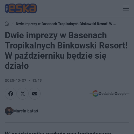
Dwie imprezy w Basenach Tropikalnych Binkowski Resort! W
październiku będzie się działo
Dwie imprezy w Basenach
Tropikalnych Binkowski Resort!
W październiku będzie się
działo
2025-10-07
13:13
Dodaj do Google
Marcin Łataś
W październiku czekają nas fantastyczne