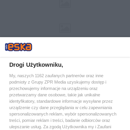
Drogi Użytkowniku,
My, naszych 1162 zaufanych partnerów oraz inne
Żaden utwór zamieszczony w serwisie nie może być powielany i
podmioty z Grupy ZPR Media uzyskujemy dostęp i
rozpowszechniany lub dalej rozpowszechniany w jakikolwiek sposób (w
tym także elektroniczny lub mechaniczny) na jakimkolwiek polu
przechowujemy informacje na urządzeniu oraz
eksploatacji w jakiejkolwiek formie, włącznie z umieszczaniem w Internecie
przetwarzamy dane osobowe, takie jak unikalne
bez pisemnej zgody właściciela praw. Jakiekolwiek użycie lub
identyfikatory, standardowe informacje wysyłane przez
wykorzystanie utworów w całości lub w części z naruszeniem prawa, tzn.
bez właściwej zgody, jest zabronione pod groźbą kary i może być ścigane
urządzenie czy dane przeglądania w celu zapewniania
prawnie.
spersonalizowanych reklam, wybór spersonalizowanych
treści, pomiar reklam i treści, badanie odbiorców oraz
ulepszanie usług. Za zgodą Użytkownika my i Zaufani