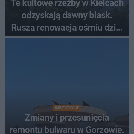
Te kultowe rzeźby w Kielcach
odzyskają dawny blask.
Rusza renowacja ośmiu dzieł
z lat 70.
INWESTYCJE
Zmiany i przesunięcia
remontu bulwaru w Gorzowie.