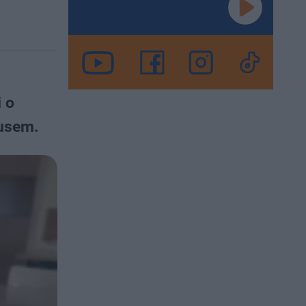
 o
usem.