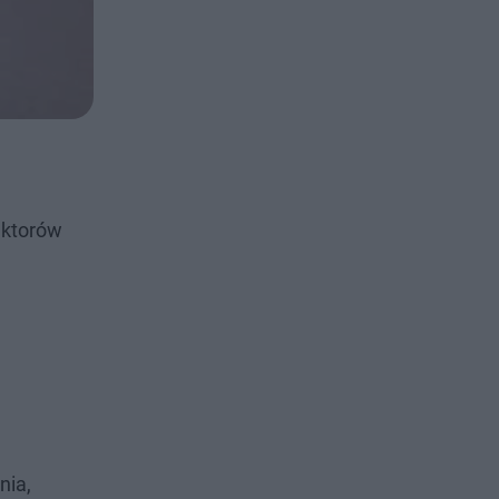
ektorów
nia,