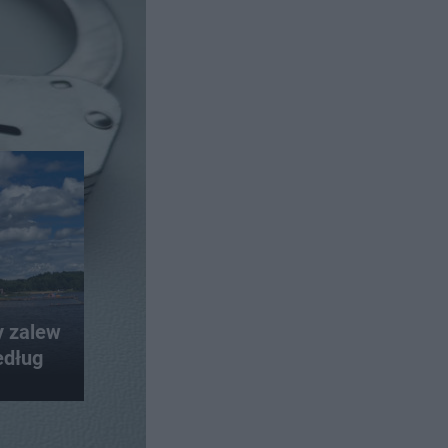
y zalew
edług