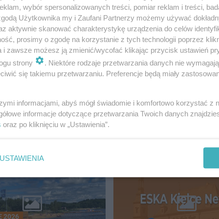
klam, wybór spersonalizowanych treści, pomiar reklam i treści, bad
 zgodą Użytkownika my i Zaufani Partnerzy możemy używać dokład
az aktywnie skanować charakterystykę urządzenia do celów identyfi
ść, prosimy o zgodę na korzystanie z tych technologii poprzez klikn
a i zawsze możesz ją zmienić/wycofać klikając przycisk ustawień pr
ogu strony
. Niektóre rodzaje przetwarzania danych nie wymagaj
iwić się takiemu przetwarzaniu. Preferencje będą miały zastosowanie
szymi informacjami, abyś mógł świadomie i komfortowo korzystać z
gółowe informacje dotyczące przetwarzania Twoich danych znajdzi
LCE
s
oraz po kliknięciu w „Ustawienia”.
USTAWIENIA
 2026