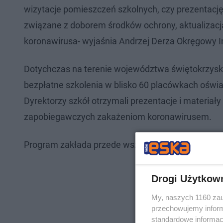
wizytacje pomieszczeń szkolnych, czy prezentac
związane z doborem środków ochrony, aktualizac
koronawirusa- wyjaśnia Andrzej Derza Okręgowy I
Dotychczas na terenie województwa świętokrzys
bezpłatne szkolenia w blisko 60 placówkach oświ
Dyrektorzy szkół otrzymali prezentacje i materia
zapobiegawczych zakażeniom koronawirusem.
Program zakłada przede wszystkim szkolenia i dor
Drogi Użytkow
My, naszych 1160 zau
przechowujemy informa
standardowe informac