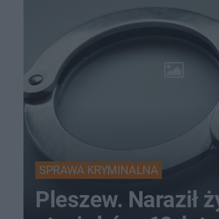
SPRAWA KRYMINALNA
Pleszew. Naraził ż