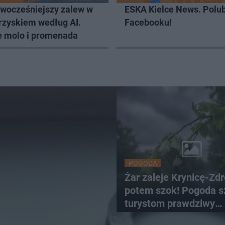
owocześniejszy zalew w
ESKA Kielce News. Polub
rzyskiem według AI.
Facebooku!
e molo i promenada
POGODA
Żar zaleje Krynicę-Zdr
potem szok! Pogoda s
turystom prawdziwy
rollercoaster