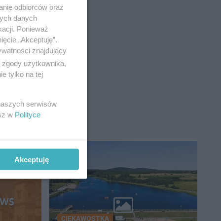
anie odbiorców oraz
nych danych
kacji. Ponieważ
ięcie „Akceptuję”.
ywatności znajdujący
ą zgody użytkownika,
 tylko na tej
 naszych serwisów
esz w
Polityce
Akceptuję
CIEKAWOSTKA