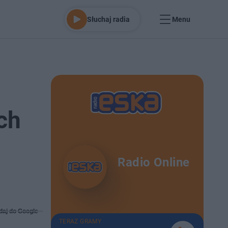
Słuchaj radia
Menu
ch
Radio Online
daj do Google
TERAZ GRAMY