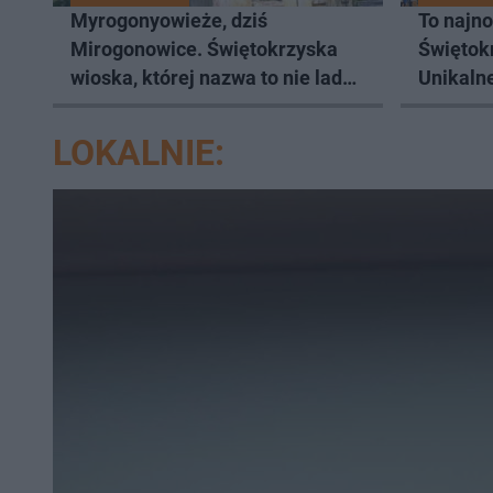
Myrogonyowieże, dziś
To najn
Mirogonowice. Świętokrzyska
Świętok
wioska, której nazwa to nie lada
Unikaln
wyzwanie
LOKALNIE: