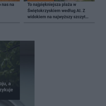
 nas na
To najpiękniejsza plaża w
Świętokrzyskiem według AI. Z
widokiem na najwyższy szczyt
Gór Świętokrzyskich
oju, a
zykuje