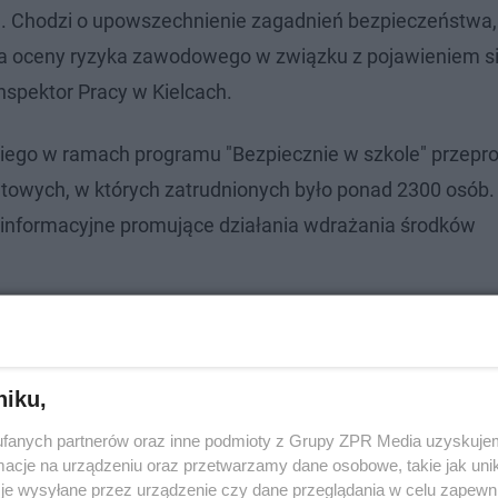
ję. Chodzi o upowszechnienie zagadnień bezpieczeństwa
ja oceny ryzyka zawodowego w związku z pojawieniem s
nspektor Pracy w Kielcach.
kiego w ramach programu "Bezpiecznie w szkole" przep
atowych, w których zatrudnionych było ponad 2300 osób.
ły informacyjne promujące działania wdrażania środków
adztwo, ale również w późniejszym terminie, także kontr
niku,
fanych partnerów oraz inne podmioty z Grupy ZPR Media uzyskujem
cje na urządzeniu oraz przetwarzamy dane osobowe, takie jak unika
je wysyłane przez urządzenie czy dane przeglądania w celu zapewn