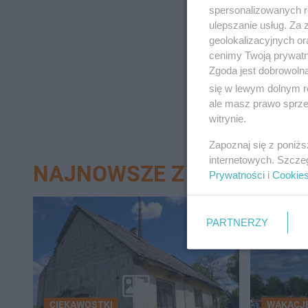
spersonalizowanych re
ulepszanie usług. Za
geolokalizacyjnych or
cenimy Twoją prywatno
Zgoda jest dobrowoln
się w lewym dolnym r
ale masz prawo sprzec
witrynie.
Zapoznaj się z poniż
internetowych. Szcze
NAJNOWSZE Z DZIAŁU KIE
Prywatności
i
Cookie
PARTNERZY
CIEKAWOSTKI
WAKACJE