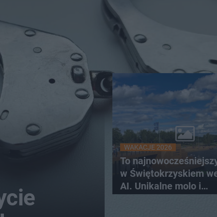
WAKACJE 2026
To najnowocześniejsz
w Świętokrzyskiem w
AI. Unikalne molo i
ycie
promenada