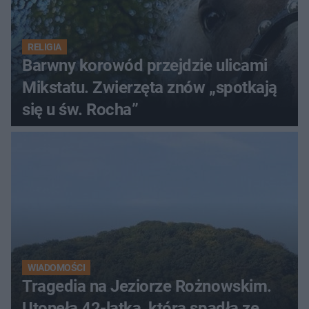
RELIGIA
Barwny korowód przejdzie ulicami
Mikstatu. Zwierzęta znów „spotkają
się u św. Rocha”
WIADOMOŚCI
Tragedia na Jeziorze Rożnowskim.
Utonęła 42-latka, która spadła ze