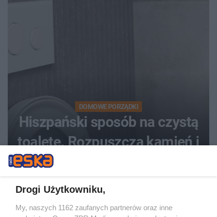
DOMOWE PORZĄDKI
Hiszpański sposób na czystą
toaletę. Rozpuszcza kamień i
osady przez noc
Drogi Użytkowniku,
My, naszych 1162 zaufanych partnerów oraz inne