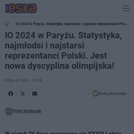
IO 2024 w Paryżu. Statystyka, najmłodsi i najstarsi reprezentanci Polski.
Jest nowa dyscyplina olimpijska!
IO 2024 w Paryżu. Statystyka,
najmłodsi i najstarsi
reprezentanci Polski. Jest
nowa dyscyplina olimpijska!
2024-07-22
17:15
Dodaj do Google
Piotr Stańczak
W piątek 26 lipca rozpoczną się XXXIII Letnie