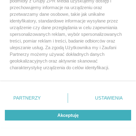
podmioty z Grupy ZPR Media uzyskujemy dostęp i
przechowujemy informacje na urządzeniu oraz
przetwarzamy dane osobowe, takie jak unikalne
identyfikatory, standardowe informacje wysyłane przez
urządzenie czy dane przeglądania w celu zapewniania
spersonalizowanych reklam, wybór spersonalizowanych
treści, pomiar reklam i treści, badanie odbiorców oraz
RZADKIE IMIONA
ulepszanie usług. Za zgodą Użytkownika my i Zaufani
To imię brzmi jak nazwa
Partnerzy możemy używać dokładnych danych
geolokalizacyjnych oraz aktywnie skanować
europejskiego kraju. W
charakterystykę urządzenia do celów identyfikacji.
Ponieważ cenimy Twoją prywatność, prosimy o zgodę na
Polsce nosi je zaledwie 3
korzystanie z tych technologii poprzez kliknięcie
„Akceptuję”. Zgoda jest dobrowolna i zawsze możesz ją
kobiety
zmienić/wycofać klikając przycisk ustawień prywatności
PARTNERZY
USTAWIENIA
znajdujący się w lewym dolnym rogu strony
. Niektóre
rodzaje przetwarzania danych nie wymagają zgody
Akceptuję
użytkownika, ale masz prawo sprzeciwić się takiemu
przetwarzaniu. Preferencje będą miały zastosowanie tylko
na tej witrynie.