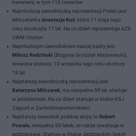
trenerami, w tym 110 trenerów
Najmłodszą zawodniczką reprezentacji Polski jest
lekkoatletka
Anastazja Kuś
, która 11 maja tego
roku skończyła 17 lat. Na co dzień reprezentuje AZS
UWM Olsztyn
Najmłodszym zawodnikiem naszej kadry jest
Miłosz Redziński
(Bogoria Grodzisk Mazowiecki),
tenisista stołowy. 10 września tego roku skończy
18 lat.
Najstarszą zawodniczką reprezentacji jest
Katarzyna Milczarek
, ma niespełna 59 lat, startuje
w jeździectwie. Na co dzień startuje w klubie KSJ
Zagozd w Zachodniopomorskiem.
Najstarszy zawodnik polskiej ekipy to
Robert
Powała
, niespełna 53-latek, on także rywalizuje w
jeździectwie. Startuje w Klubie Jeździeckim Sokół