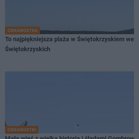
CIEKAWOSTKA
To najpiękniejsza plaża w Świętokrzyskiem wedł
Świętokrzyskich
CIEKAWOSTKI
Mała wieś z wielką historią i śladami Gombrow