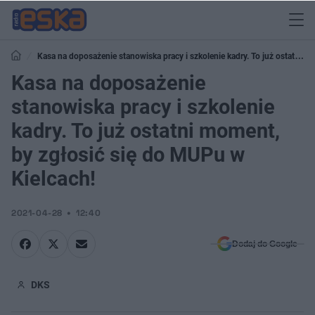
Kasa na doposażenie stanowiska pracy i szkolenie kadry. To już ostatni
moment, by zgłosić się do MUPu w Kielcach!
Kasa na doposażenie
stanowiska pracy i szkolenie
kadry. To już ostatni moment,
by zgłosić się do MUPu w
Kielcach!
2021-04-28
12:40
Dodaj do Google
DKS