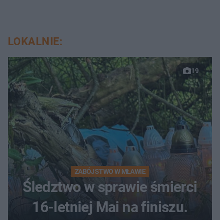
LOKALNIE:
19
ZABÓJSTWO W MŁAWIE
Śledztwo w sprawie śmierci
16-letniej Mai na finiszu.