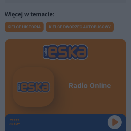
KIELCE HISTORIA
KIELCE DWORZEC AUTOBUSOWY
Radio Online
TERAZ
GRAMY