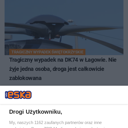
TRAGICZNY WYPADEK ŚWIĘTOKRZYSKIE
Tragiczny wypadek na DK74 w Łagowie. Nie
żyje jedna osoba, droga jest całkowicie
zablokowana
Drogi Użytkowniku,
My, naszych 1162 zaufanych partnerów oraz inne