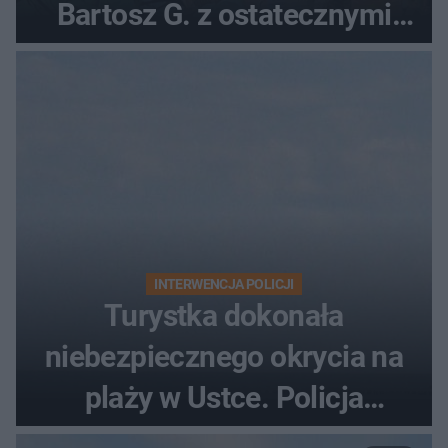
Bartosz G. z ostatecznymi
zarzutami
INTERWENCJA POLICJI
Turystka dokonała
niebezpiecznego okrycia na
plaży w Ustce. Policja
musiała zamknąć odcinek