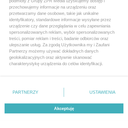
podmioty z Grupy ZPR Media uzyskujemy dostęp i
przechowujemy informacje na urządzeniu oraz
przetwarzamy dane osobowe, takie jak unikalne
ŚMIERTELNY WYPADEK
identyfikatory, standardowe informacje wysyłane przez
Budziska: Tragiczny wypadek 77-letniego
urządzenie czy dane przeglądania w celu zapewniania
rowerzysty
spersonalizowanych reklam, wybór spersonalizowanych
treści, pomiar reklam i treści, badanie odbiorców oraz
ulepszanie usług. Za zgodą Użytkownika my i Zaufani
Partnerzy możemy używać dokładnych danych
geolokalizacyjnych oraz aktywnie skanować
charakterystykę urządzenia do celów identyfikacji.
Ponieważ cenimy Twoją prywatność, prosimy o zgodę na
korzystanie z tych technologii poprzez kliknięcie
„Akceptuję”. Zgoda jest dobrowolna i zawsze możesz ją
zmienić/wycofać klikając przycisk ustawień prywatności
PARTNERZY
USTAWIENIA
znajdujący się w lewym dolnym rogu strony
. Niektóre
rodzaje przetwarzania danych nie wymagają zgody
WIELKA IMPREZA
Akceptuję
użytkownika, ale masz prawo sprzeciwić się takiemu
Ojciec Rydzyk szykuje kolejną huczną
przetwarzaniu. Preferencje będą miały zastosowanie tylko
na tej witrynie.
imprezę. Wystąpi znany zespół disco-polo