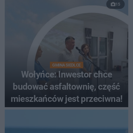
15
wybrzeża
GMINA SIEDLCE
Wołyńce: Inwestor chce
budować asfaltownię, część
mieszkańców jest przeciwna!