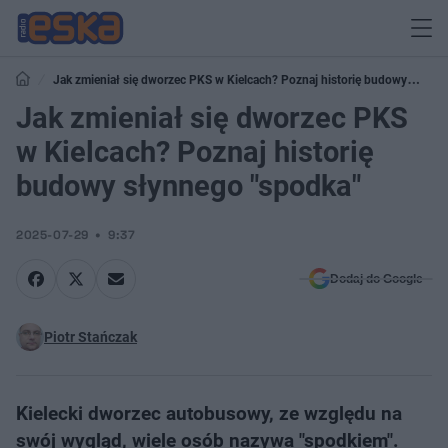
Jak zmieniał się dworzec PKS w Kielcach? Poznaj historię budowy
słynnego "spodka"
Jak zmieniał się dworzec PKS
w Kielcach? Poznaj historię
budowy słynnego "spodka"
2025-07-29
9:37
Dodaj do Google
Piotr Stańczak
Kielecki dworzec autobusowy, ze względu na
swój wygląd, wiele osób nazywa "spodkiem".