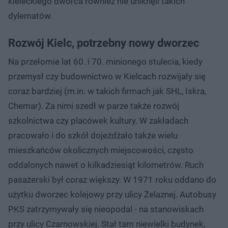
kieleckiego dworca również nie uniknęli takich
dylematów.
Rozwój Kielc, potrzebny nowy dworzec
Na przełomie lat 60. i 70. minionego stulecia, kiedy
przemysł czy budownictwo w Kielcach rozwijały się
coraz bardziej (m.in. w takich firmach jak SHL, Iskra,
Chemar). Za nimi szedł w parze także rozwój
szkolnictwa czy placówek kultury. W zakładach
pracowało i do szkół dojeżdżało także wielu
mieszkańców okolicznych miejscowości, często
oddalonych nawet o kilkadziesiąt kilometrów. Ruch
pasażerski był coraz większy. W 1971 roku oddano do
użytku dworzec kolejowy przy ulicy Żelaznej. Autobusy
PKS zatrzymywały się nieopodal - na stanowiskach
przy ulicy Czarnowskiej. Stał tam niewielki budynek,