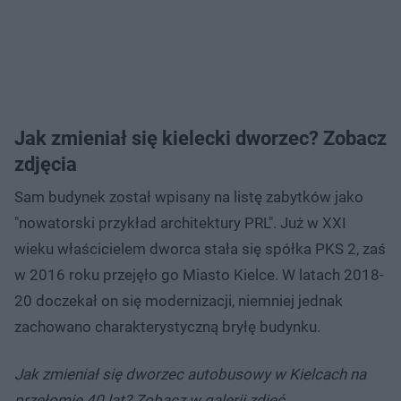
Jak zmieniał się kielecki dworzec? Zobacz
zdjęcia
Sam budynek został wpisany na listę zabytków jako
"nowatorski przykład architektury PRL". Już w XXI
wieku właścicielem dworca stała się spółka PKS 2, zaś
w 2016 roku przejęło go Miasto Kielce. W latach 2018-
20 doczekał on się modernizacji, niemniej jednak
zachowano charakterystyczną bryłę budynku.
Jak zmieniał się dworzec autobusowy w Kielcach na
przełomie 40 lat? Zobacz w galerii zdjęć.