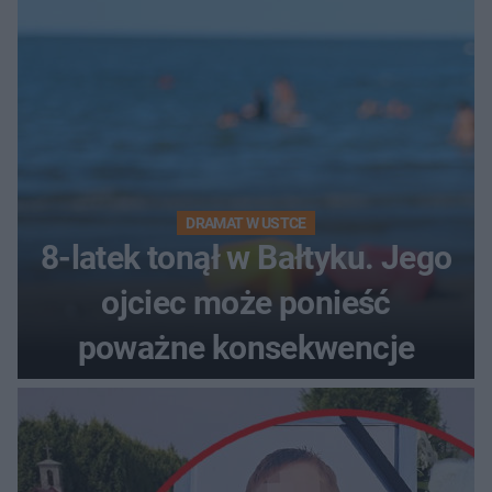
DRAMAT W USTCE
8-latek tonął w Bałtyku. Jego
ojciec może ponieść
poważne konsekwencje