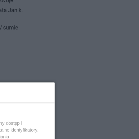
 swoje
ta Janik.
 W sumie
y dostęp i
lne identyfikatory,
iania