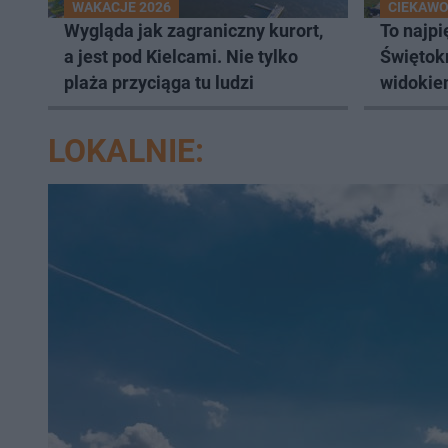
WAKACJE 2026
CIEKAW
Wygląda jak zagraniczny kurort,
To najpi
a jest pod Kielcami. Nie tylko
Świętok
plaża przyciąga tu ludzi
widokie
Gór Świ
LOKALNIE: