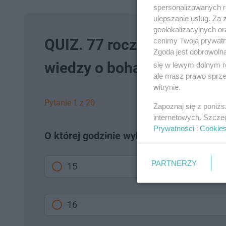
spersonalizowanych re
ulepszanie usług. Za
geolokalizacyjnych or
QUIZ. 77 rocznica Powstan
cenimy Twoją prywatno
Zgoda jest dobrowoln
wiedzy o bohaterach
się w lewym dolnym r
ale masz prawo sprzec
witrynie.
Pytanie 1 z 20
Zapoznaj się z poniż
internetowych. Szcze
Prywatności
i
Cookie
O której godzinie wybuchło Powstanie 
PARTNERZY
15
16