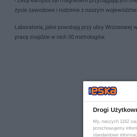
- Żeby kampus był magnesem przyciągającym mieszk
życie zawodowe i rodzinne z naszym województwe
Laboratoria, jakie powstają przy ulicy Wrzosowej w
pracę znajdzie w nich 30 metrologów.
Drogi Użytkow
My, naszych 1162 zau
przechowujemy informa
standardowe informac