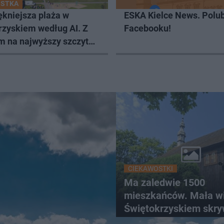
OSTKA
ękniejsza plaża w
ESKA Kielce News. Polub
rzyskiem według AI. Z
Facebooku!
m na najwyższy szczyt
ętokrzyskich
CIEKAWOSTKI
Ma zaledwie 1500
mieszkańców. Mała w
Świętokrzyskiem skr
zabytki, bywał tu nawe