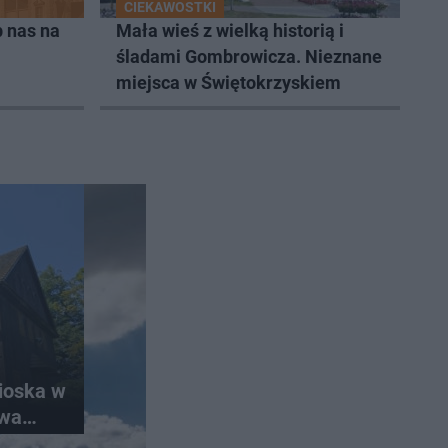
CIEKAWOSTKI
 nas na
Mała wieś z wielką historią i
śladami Gombrowicza. Nieznane
miejsca w Świętokrzyskiem
ioska w
ywa
t król