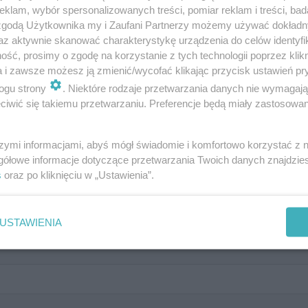
klam, wybór spersonalizowanych treści, pomiar reklam i treści, bad
 zgodą Użytkownika my i Zaufani Partnerzy możemy używać dokład
az aktywnie skanować charakterystykę urządzenia do celów identyfi
ia Warszawskiego. Przekrojowy t
ść, prosimy o zgodę na korzystanie z tych technologii poprzez klikn
a i zawsze możesz ją zmienić/wycofać klikając przycisk ustawień pr
ogu strony
. Niektóre rodzaje przetwarzania danych nie wymagaj
iwić się takiemu przetwarzaniu. Preferencje będą miały zastosowanie
szymi informacjami, abyś mógł świadomie i komfortowo korzystać z
gółowe informacje dotyczące przetwarzania Twoich danych znajdzi
s
oraz po kliknięciu w „Ustawienia”.
Warszawskie?
USTAWIENIA