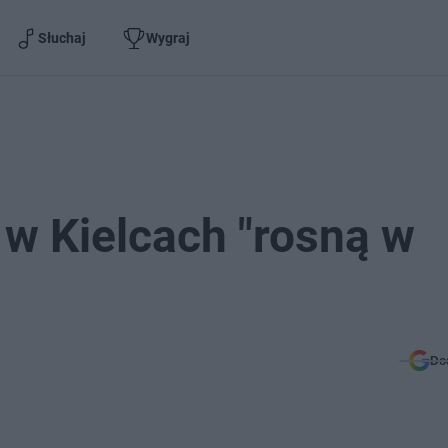
Słuchaj
Wygraj
w Kielcach "rosną w
Do