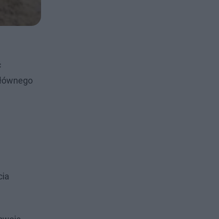
ć
Głównego
cia