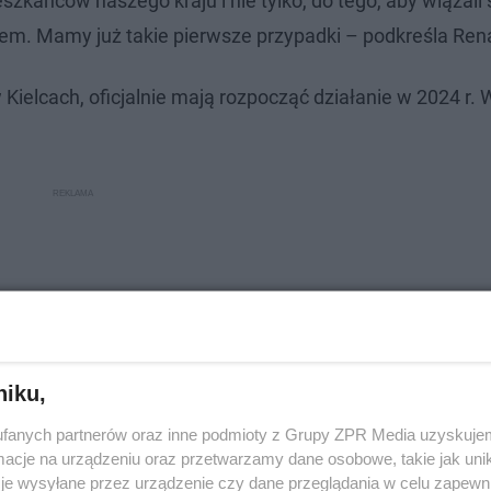
ańców naszego kraju i nie tylko, do tego, aby wiązali
m. Mamy już takie pierwsze przypadki – podkreśla Rena
 Kielcach, oficjalnie mają rozpocząć działanie w 2024 r.
niku,
fanych partnerów oraz inne podmioty z Grupy ZPR Media uzyskujem
cje na urządzeniu oraz przetwarzamy dane osobowe, takie jak unika
je wysyłane przez urządzenie czy dane przeglądania w celu zapewn