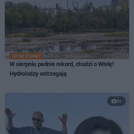
CO SIĘ STANIE?
W sierpniu padnie rekord, chodzi o Wisłę!
Hydrolodzy ostrzegają
43