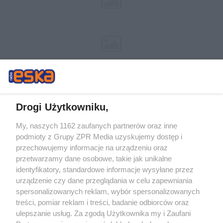
Drogi Użytkowniku,
My, naszych 1162 zaufanych partnerów oraz inne
Żaden utwór zamieszczony w serwisie nie może być powielany i
podmioty z Grupy ZPR Media uzyskujemy dostęp i
rozpowszechniany lub dalej rozpowszechniany w jakikolwiek sposób (w
tym także elektroniczny lub mechaniczny) na jakimkolwiek polu
przechowujemy informacje na urządzeniu oraz
eksploatacji w jakiejkolwiek formie, włącznie z umieszczaniem w Internecie
przetwarzamy dane osobowe, takie jak unikalne
bez pisemnej zgody właściciela praw. Jakiekolwiek użycie lub
wykorzystanie utworów w całości lub w części z naruszeniem prawa, tzn.
identyfikatory, standardowe informacje wysyłane przez
bez właściwej zgody, jest zabronione pod groźbą kary i może być ścigane
urządzenie czy dane przeglądania w celu zapewniania
prawnie.
spersonalizowanych reklam, wybór spersonalizowanych
treści, pomiar reklam i treści, badanie odbiorców oraz
ulepszanie usług. Za zgodą Użytkownika my i Zaufani