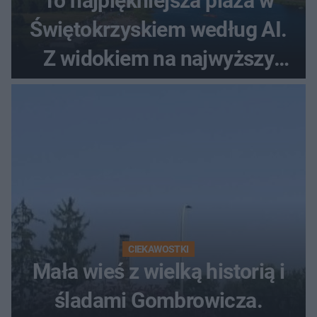
To najpiękniejsza plaża w
Świętokrzyskiem według AI.
Z widokiem na najwyższy
szczyt Gór Świętokrzyskich
CIEKAWOSTKI
Mała wieś z wielką historią i
śladami Gombrowicza.