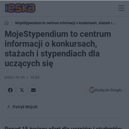
MojeStypendium to centrum informacji o konkursach, stażach i
stypendiach dla uczących się
MojeStypendium to centrum
informacji o konkursach,
stażach i stypendiach dla
uczących się
2022-10-21
11:50
Dodaj do Google
Patryk Wójcik
Ponad 15 tysięcy ofert dla uczniów i studentów