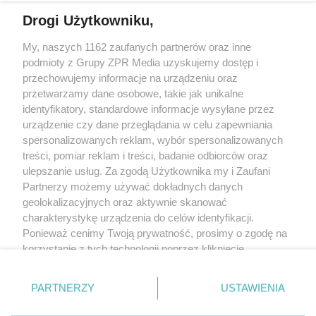
Drogi Użytkowniku,
My, naszych 1162 zaufanych partnerów oraz inne
Żaden utwór zamieszczony w serwisie nie może być powielany i
podmioty z Grupy ZPR Media uzyskujemy dostęp i
rozpowszechniany lub dalej rozpowszechniany w jakikolwiek sposób (w
tym także elektroniczny lub mechaniczny) na jakimkolwiek polu
przechowujemy informacje na urządzeniu oraz
eksploatacji w jakiejkolwiek formie, włącznie z umieszczaniem w Internecie
przetwarzamy dane osobowe, takie jak unikalne
bez pisemnej zgody właściciela praw. Jakiekolwiek użycie lub
wykorzystanie utworów w całości lub w części z naruszeniem prawa, tzn.
identyfikatory, standardowe informacje wysyłane przez
bez właściwej zgody, jest zabronione pod groźbą kary i może być ścigane
urządzenie czy dane przeglądania w celu zapewniania
prawnie.
spersonalizowanych reklam, wybór spersonalizowanych
treści, pomiar reklam i treści, badanie odbiorców oraz
ulepszanie usług. Za zgodą Użytkownika my i Zaufani
Partnerzy możemy używać dokładnych danych
geolokalizacyjnych oraz aktywnie skanować
charakterystykę urządzenia do celów identyfikacji.
O nas
Ponieważ cenimy Twoją prywatność, prosimy o zgodę na
korzystanie z tych technologii poprzez kliknięcie
Informacje prawne
„Akceptuję”. Zgoda jest dobrowolna i zawsze możesz ją
zmienić/wycofać klikając przycisk ustawień prywatności
Nasze serwisy
PARTNERZY
USTAWIENIA
znajdujący się w lewym dolnym rogu strony
. Niektóre
rodzaje przetwarzania danych nie wymagają zgody
© 2026 Grupa ZPR Media