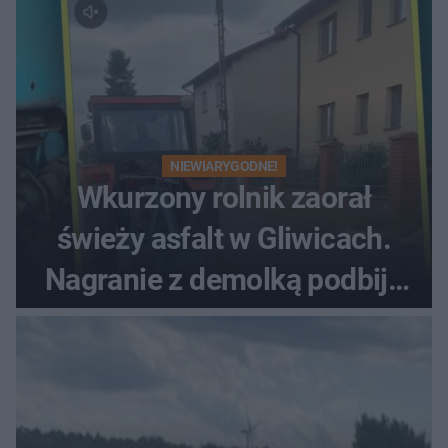
NIEWIARYGODNE!
Wkurzony rolnik zaorał
świeży asfalt w Gliwicach.
Nagranie z demolką podbija
sieć