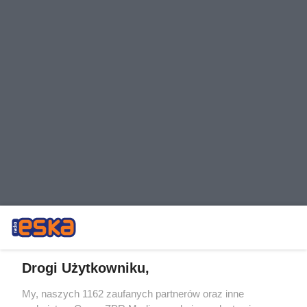
Drogi Użytkowniku,
- W tym roku złożyliśmy wniosek o wydanie DŚU dla
My, naszych 1162 zaufanych partnerów oraz inne