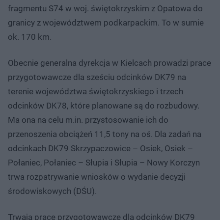
fragmentu S74 w woj. świętokrzyskim z Opatowa do
granicy z województwem podkarpackim. To w sumie
ok. 170 km.
Obecnie generalna dyrekcja w Kielcach prowadzi prace
przygotowawcze dla sześciu odcinków DK79 na
terenie województwa świętokrzyskiego i trzech
odcinków DK78, które planowane są do rozbudowy.
Ma ona na celu m.in. przystosowanie ich do
przenoszenia obciążeń 11,5 tony na oś. Dla zadań na
odcinkach DK79 Skrzypaczowice – Osiek, Osiek –
Połaniec, Połaniec – Słupia i Słupia – Nowy Korczyn
trwa rozpatrywanie wniosków o wydanie decyzji
środowiskowych (DŚU).
Trwają prace przygotowawcze dla odcinków DK79