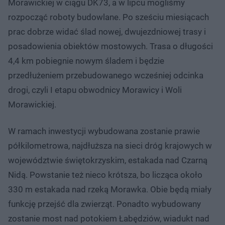
Morawickiej w ciągu DK73, a w lipcu mogliśmy
rozpocząć roboty budowlane. Po sześciu miesiącach
prac dobrze widać ślad nowej, dwujezdniowej trasy i
posadowienia obiektów mostowych. Trasa o długości
4,4 km pobiegnie nowym śladem i będzie
przedłużeniem przebudowanego wcześniej odcinka
drogi, czyli I etapu obwodnicy Morawicy i Woli
Morawickiej.
W ramach inwestycji wybudowana zostanie prawie
półkilometrowa, najdłuższa na sieci dróg krajowych w
województwie świętokrzyskim, estakada nad Czarną
Nidą. Powstanie też nieco krótsza, bo licząca około
330 m estakada nad rzeką Morawka. Obie będą miały
funkcję przejść dla zwierząt. Ponadto wybudowany
zostanie most nad potokiem Łabędziów, wiadukt nad