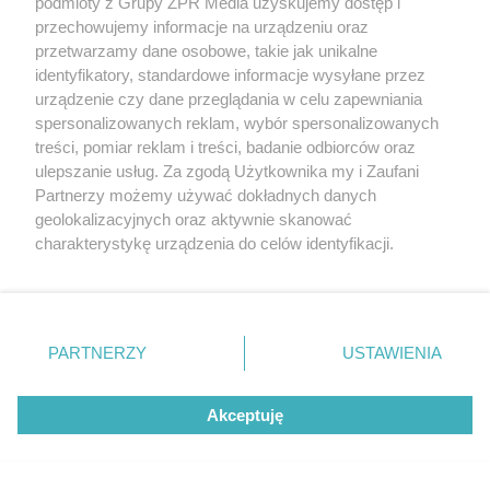
podmioty z Grupy ZPR Media uzyskujemy dostęp i
obwodnicy Starachowic w ciągu DK42. Uzyskaliśmy
przechowujemy informacje na urządzeniu oraz
decyzję środowiskową dla I etapu obwodnicy
przetwarzamy dane osobowe, takie jak unikalne
Chmielnika w ciągu DK73/78, trwa rozpatrywanie
identyfikatory, standardowe informacje wysyłane przez
urządzenie czy dane przeglądania w celu zapewniania
wniosku o DŚU dla obwodnicy Osieka w ciągu DK79.
spersonalizowanych reklam, wybór spersonalizowanych
To trzy inwestycje przygotowywane w ramach
treści, pomiar reklam i treści, badanie odbiorców oraz
Programu budowy 100 obwodnic - podsumowuje
ulepszanie usług. Za zgodą Użytkownika my i Zaufani
Partnerzy możemy używać dokładnych danych
Małgorzata Pawelec-Buras.
geolokalizacyjnych oraz aktywnie skanować
charakterystykę urządzenia do celów identyfikacji.
Ponieważ cenimy Twoją prywatność, prosimy o zgodę na
9
korzystanie z tych technologii poprzez kliknięcie
„Akceptuję”. Zgoda jest dobrowolna i zawsze możesz ją
zmienić/wycofać klikając przycisk ustawień prywatności
PARTNERZY
USTAWIENIA
znajdujący się w lewym dolnym rogu strony
. Niektóre
rodzaje przetwarzania danych nie wymagają zgody
Akceptuję
użytkownika, ale masz prawo sprzeciwić się takiemu
przetwarzaniu. Preferencje będą miały zastosowanie tylko
na tej witrynie.