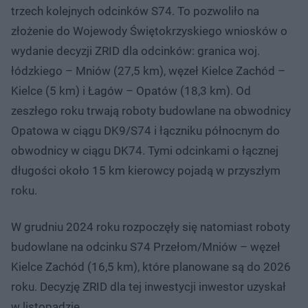
trzech kolejnych odcinków S74. To pozwoliło na
złożenie do Wojewody Świętokrzyskiego wniosków o
wydanie decyzji ZRID dla odcinków: granica woj.
łódzkiego – Mniów (27,5 km), węzeł Kielce Zachód –
Kielce (5 km) i Łagów – Opatów (18,3 km). Od
zeszłego roku trwają roboty budowlane na obwodnicy
Opatowa w ciągu DK9/S74 i łączniku północnym do
obwodnicy w ciągu DK74. Tymi odcinkami o łącznej
długości około 15 km kierowcy pojadą w przyszłym
roku.
W grudniu 2024 roku rozpoczęły się natomiast roboty
budowlane na odcinku S74 Przełom/Mniów – węzeł
Kielce Zachód (16,5 km), które planowane są do 2026
roku. Decyzję ZRID dla tej inwestycji inwestor uzyskał
w listopadzie.