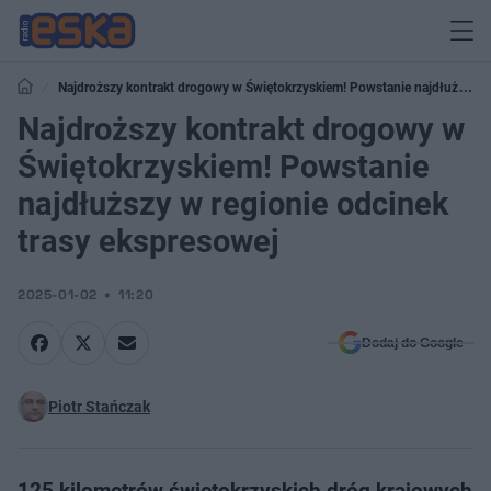
Najdroższy kontrakt drogowy w Świętokrzyskiem! Powstanie najdłuższy
w regionie odcinek trasy ekspresowej
Najdroższy kontrakt drogowy w
Świętokrzyskiem! Powstanie
najdłuższy w regionie odcinek
trasy ekspresowej
2025-01-02
11:20
Dodaj do Google
Piotr Stańczak
125 kilometrów świętokrzyskich dróg krajowych