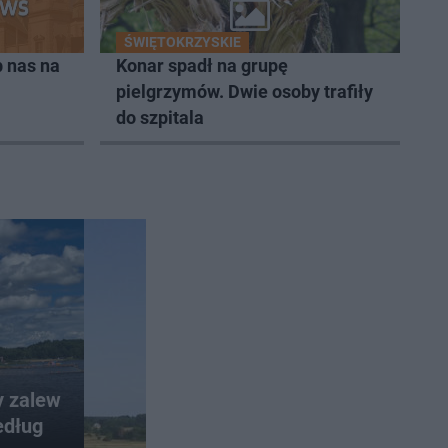
ŚWIĘTOKRZYSKIE
 nas na
Konar spadł na grupę
pielgrzymów. Dwie osoby trafiły
do szpitala
y zalew
edług