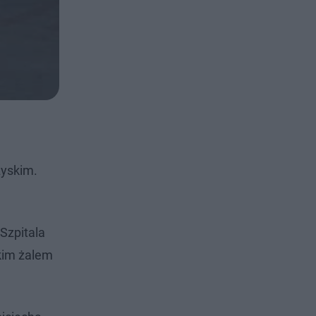
zyskim.
Szpitala
lkim żalem