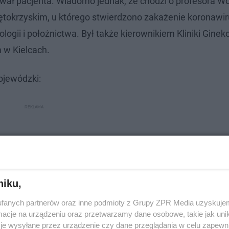
ikował pacjenta. Wiadomo jednak, że chodzi o profesora W
więtokrzyskim, u którego stwierdzono zakażenie koronawi
gii i położnictwa. Był także kierownikiem Kliniki Ginekol
 w Kielcach.
ojewódzki:
niku,
fanych partnerów oraz inne podmioty z Grupy ZPR Media uzyskujem
cje na urządzeniu oraz przetwarzamy dane osobowe, takie jak unika
je wysyłane przez urządzenie czy dane przeglądania w celu zapewn