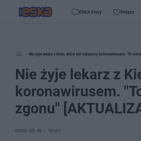
ESKA Story
Dołącz
Nie żyje lekarz z Kielc, który był zakażony koronawirusem. "To n
Nie żyje lekarz z Ki
koronawirusem. "To
zgonu" [AKTUALIZ
2020-03-18
10:01