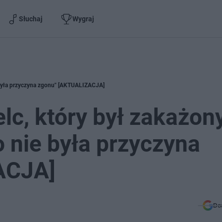
Słuchaj
Wygraj
ie była przyczyna zgonu" [AKTUALIZACJA]
elc, który był zakażon
 nie była przyczyna
ACJA]
Do