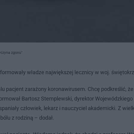
zyczyna zgonu"
nformowały władze największej lecznicy w woj. świętokr
lu pacjent zarażony koronawirusem. Chcę podkreślić, że
nformował Bartosz Stemplewski, dyrektor Wojewódzkiego 
paniały człowiek, lekarz i nauczyciel akademicki. Z wie
bólu z rodziną – dodał.