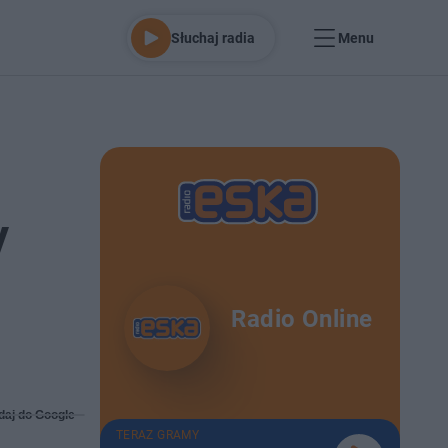
Słuchaj radia
Menu
y
Radio Online
daj do Google
TERAZ GRAMY