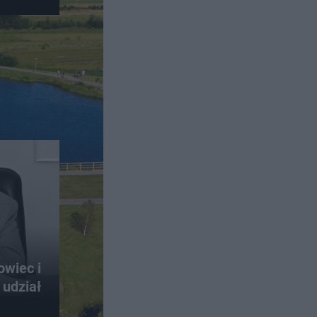
owiec i
 udział