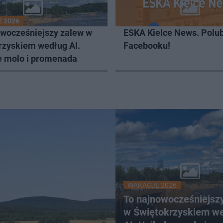
 2026
owocześniejszy zalew w
ESKA Kielce News. Polub
rzyskiem według AI.
Facebooku!
e molo i promenada
WAKACJE 2026
To najnowocześniejsz
w Świętokrzyskiem w