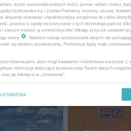
klam, wybór spersonalizowanych treści, pomiar reklam i treści, bad
 zgodą Użytkownika my i Zaufani Partnerzy możemy używać dokład
az aktywnie skanować charakterystykę urządzenia do celów identyfi
o i szanowanego pracownika Wojewódzkiego Szpitala Z
ść, prosimy o zgodę na korzystanie z tych technologii poprzez klikn
a i zawsze możesz ją zmienić/wycofać klikając przycisk ustawień pr
a oddziale zakaźnym szpitala w związku z potwierdzonym
ogu strony
. Niektóre rodzaje przetwarzania danych nie wymagaj
odziną i kierujemy do niej szczere wyrazy współczucia.
iwić się takiemu przetwarzaniu. Preferencje będą miały zastosowanie
enie nie miało żadnego bezpośredniego związku z zakaże
ik wojewody świętokrzyskiego.
szymi informacjami, abyś mógł świadomie i komfortowo korzystać z
gółowe informacje dotyczące przetwarzania Twoich danych znajdzi
s
oraz po kliknięciu w „Ustawienia”.
LCE
USTAWIENIA