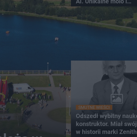
AI. Unikalne molo i
promenada
SMUTNE WIEŚCI
Odszedł wybitny nauk
konstruktor. Miał swój
w historii marki Zenith