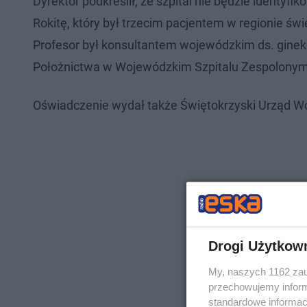
Dyrektor podkreślił, że szpital nie będzie identyf
Rokitę, który był trzecim pacjentem w regionie ś
Profesor był konsultantem wojewódzkim ds. ginekolo
Położnictwa w Wojewódzkim Szpitalu Zespolonym
Oświadczenie wydał także Świętokrzyski Urząd W
Drogi Użytkow
My, naszych 1162 zau
przechowujemy informa
standardowe informac