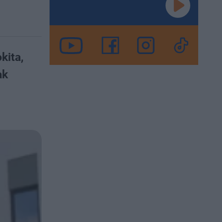
kita,
ak