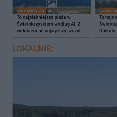
CIEKAWOSTKA
WAKACJE
To najpiękniejsza plaża w
To najn
Świętokrzyskiem według AI. Z
Świętok
widokiem na najwyższy szczyt
Unikaln
Gór Świętokrzyskich
LOKALNIE: