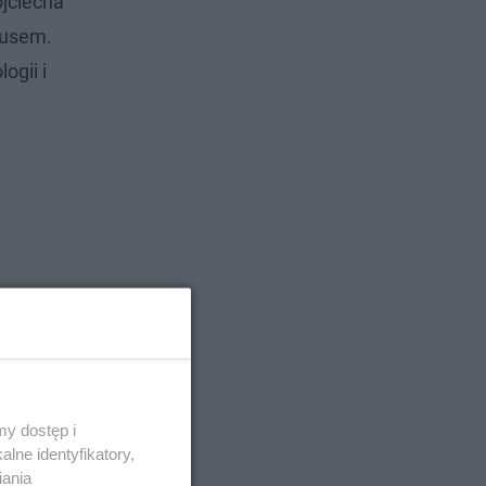
ojciecha
rusem.
ogii i
y dostęp i
lne identyfikatory,
iania