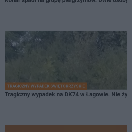
Konar spadł na grupę pielgrzymów. Dwie osoby tr
TRAGICZNY WYPADEK ŚWIĘTOKRZYSKIE
Tragiczny wypadek na DK74 w Łagowie. Nie żyje