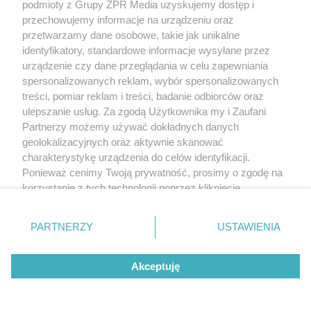
podmioty z Grupy ZPR Media uzyskujemy dostęp i
przechowujemy informacje na urządzeniu oraz
przetwarzamy dane osobowe, takie jak unikalne
identyfikatory, standardowe informacje wysyłane przez
urządzenie czy dane przeglądania w celu zapewniania
spersonalizowanych reklam, wybór spersonalizowanych
treści, pomiar reklam i treści, badanie odbiorców oraz
ulepszanie usług. Za zgodą Użytkownika my i Zaufani
Partnerzy możemy używać dokładnych danych
geolokalizacyjnych oraz aktywnie skanować
Żaden utwór zamieszczony w serwisie nie może być powielany i
charakterystykę urządzenia do celów identyfikacji.
rozpowszechniany lub dalej rozpowszechniany w jakikolwiek sposób (w
Ponieważ cenimy Twoją prywatność, prosimy o zgodę na
tym także elektroniczny lub mechaniczny) na jakimkolwiek polu
korzystanie z tych technologii poprzez kliknięcie
eksploatacji w jakiejkolwiek formie, włącznie z umieszczaniem w Internecie
bez pisemnej zgody właściciela praw. Jakiekolwiek użycie lub
„Akceptuję”. Zgoda jest dobrowolna i zawsze możesz ją
wykorzystanie utworów w całości lub w części z naruszeniem prawa, tzn.
zmienić/wycofać klikając przycisk ustawień prywatności
bez właściwej zgody, jest zabronione pod groźbą kary i może być ścigane
PARTNERZY
USTAWIENIA
prawnie.
znajdujący się w lewym dolnym rogu strony
. Niektóre
rodzaje przetwarzania danych nie wymagają zgody
Akceptuję
użytkownika, ale masz prawo sprzeciwić się takiemu
przetwarzaniu. Preferencje będą miały zastosowanie tylko
na tej witrynie.