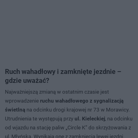
Ruch wahadłowy i zamknięte jezdnie –
gdzie uważać?
Najważniejszą zmianą w ostatnim czasie jest
wprowadzenie
ruchu wahadłowego z sygnalizacją
świetlną
na odcinku drogi krajowej nr 73 w Morawicy.
Utrudnienia te występują przy
ul. Kieleckiej
, na odcinku
od wjazdu na stację paliw „Circle K” do skrzyżowania z
ul. Młyńską. Wynikają one z zamknięcia lewej jezdni