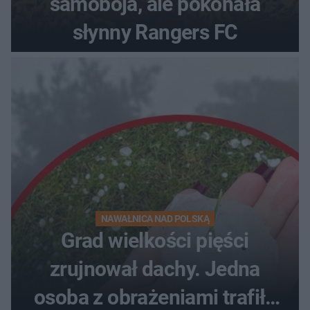
samobója, ale pokonała
słynny Rangers FC
NAWAŁNICA NAD POLSKĄ
Grad wielkości pięści
zrujnował dachy. Jedna
osoba z obrażeniami trafiła