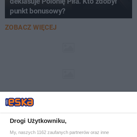
deklasuje Polonię Piła. Kto zdobył
punkt bonusowy?
ZOBACZ WIĘCEJ
Drogi Użytkowniku,
My, naszych 1162 zaufanych partnerów oraz inne