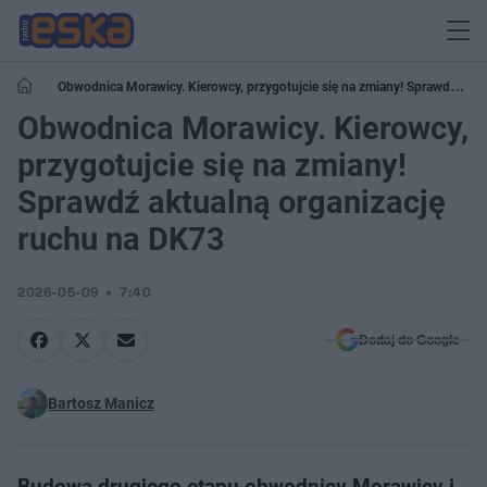
Obwodnica Morawicy. Kierowcy, przygotujcie się na zmiany! Sprawdź
aktualną organizację ruchu na DK73
Obwodnica Morawicy. Kierowcy,
przygotujcie się na zmiany!
Sprawdź aktualną organizację
ruchu na DK73
2026-05-09
7:40
Dodaj do Google
Bartosz Manicz
Budowa drugiego etapu obwodnicy Morawicy i