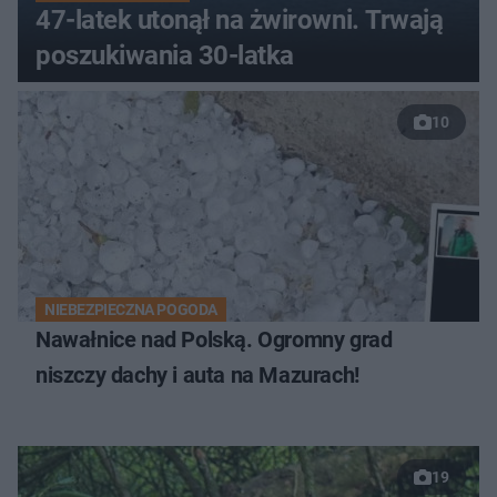
47-latek utonął na żwirowni. Trwają
poszukiwania 30-latka
10
NIEBEZPIECZNA POGODA
Nawałnice nad Polską. Ogromny grad
niszczy dachy i auta na Mazurach!
19