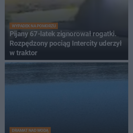
WYPADEK NA POMORZU
Pijany 67-latek zignorował rogatki.
Rozpędzony pociąg Intercity uderzył
w traktor
DRAMAT NAD WODĄ