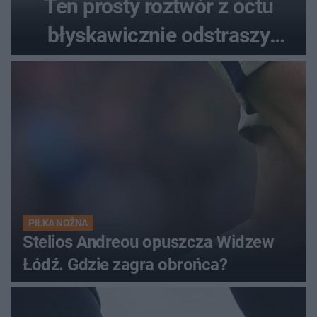
Ten prosty roztwór z octu
błyskawicznie odstraszy
uciążliwe owady
PIŁKA NOŻNA
Stelios Andreou opuszcza Widzew
Łódź. Gdzie zagra obrońca?