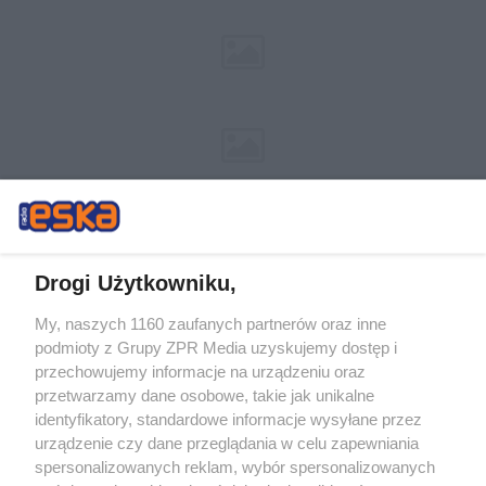
Drogi Użytkowniku,
My, naszych 1160 zaufanych partnerów oraz inne
Żaden utwór zamieszczony w serwisie nie może być powielany i
podmioty z Grupy ZPR Media uzyskujemy dostęp i
rozpowszechniany lub dalej rozpowszechniany w jakikolwiek sposób (w
tym także elektroniczny lub mechaniczny) na jakimkolwiek polu
przechowujemy informacje na urządzeniu oraz
eksploatacji w jakiejkolwiek formie, włącznie z umieszczaniem w Internecie
przetwarzamy dane osobowe, takie jak unikalne
bez pisemnej zgody właściciela praw. Jakiekolwiek użycie lub
wykorzystanie utworów w całości lub w części z naruszeniem prawa, tzn.
identyfikatory, standardowe informacje wysyłane przez
bez właściwej zgody, jest zabronione pod groźbą kary i może być ścigane
urządzenie czy dane przeglądania w celu zapewniania
prawnie.
spersonalizowanych reklam, wybór spersonalizowanych