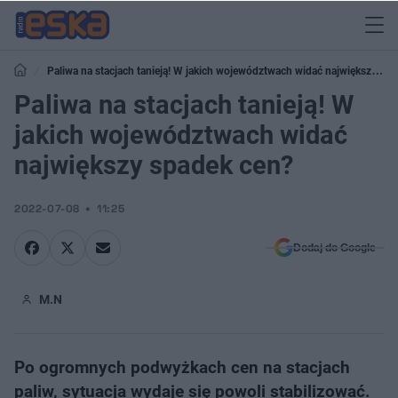
Paliwa na stacjach tanieją! W jakich województwach widać największy
spadek cen?
Paliwa na stacjach tanieją! W
jakich województwach widać
największy spadek cen?
2022-07-08
11:25
Dodaj do Google
M.N
Po ogromnych podwyżkach cen na stacjach
paliw, sytuacja wydaje się powoli stabilizować.