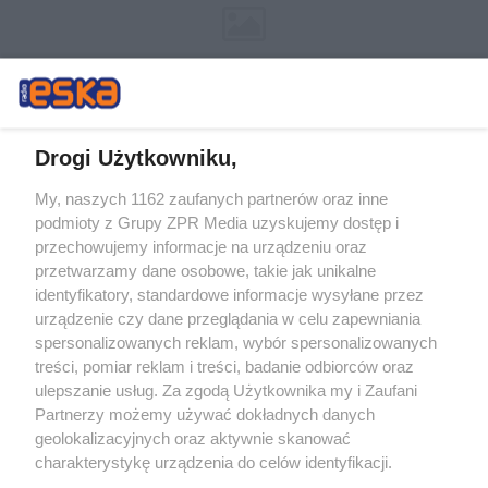
Drogi Użytkowniku,
My, naszych 1162 zaufanych partnerów oraz inne
Żaden utwór zamieszczony w serwisie nie może być powielany i
podmioty z Grupy ZPR Media uzyskujemy dostęp i
rozpowszechniany lub dalej rozpowszechniany w jakikolwiek sposób (w
tym także elektroniczny lub mechaniczny) na jakimkolwiek polu
przechowujemy informacje na urządzeniu oraz
eksploatacji w jakiejkolwiek formie, włącznie z umieszczaniem w
przetwarzamy dane osobowe, takie jak unikalne
Internecie bez pisemnej zgody właściciela praw. Jakiekolwiek użycie lub
identyfikatory, standardowe informacje wysyłane przez
wykorzystanie utworów w całości lub w części z naruszeniem prawa,
tzn. bez właściwej zgody, jest zabronione pod groźbą kary i może być
urządzenie czy dane przeglądania w celu zapewniania
ścigane prawnie.
spersonalizowanych reklam, wybór spersonalizowanych
treści, pomiar reklam i treści, badanie odbiorców oraz
ulepszanie usług. Za zgodą Użytkownika my i Zaufani
Partnerzy możemy używać dokładnych danych
geolokalizacyjnych oraz aktywnie skanować
charakterystykę urządzenia do celów identyfikacji.
Ponieważ cenimy Twoją prywatność, prosimy o zgodę na
O nas