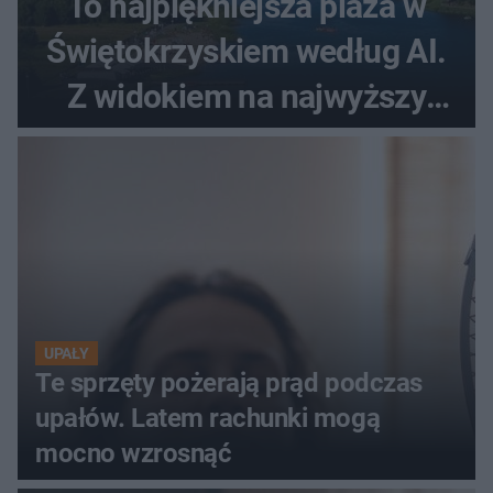
To najpiękniejsza plaża w
Świętokrzyskiem według AI.
Z widokiem na najwyższy
szczyt Gór Świętokrzyskich
UPAŁY
Te sprzęty pożerają prąd podczas
upałów. Latem rachunki mogą
mocno wzrosnąć