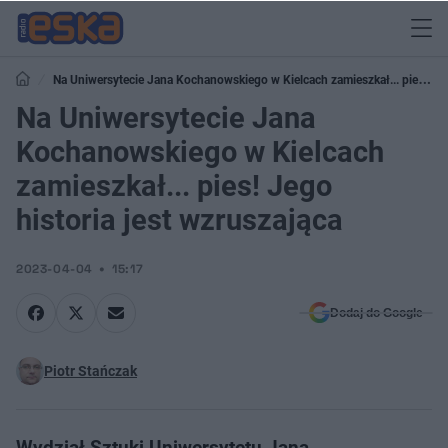
Na Uniwersytecie Jana Kochanowskiego w Kielcach zamieszkał... pies!
Jego historia jest wzruszająca
Na Uniwersytecie Jana
Kochanowskiego w Kielcach
zamieszkał... pies! Jego
historia jest wzruszająca
2023-04-04
15:17
Dodaj do Google
Piotr Stańczak
Wydział Sztuki Uniwersytetu Jana