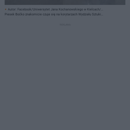
Autor: Facebook/Uniwersytet Jana Kochanowskiego w Kielcach/
Archiwum prywatne
Piesek Boćko znakomicie czuje się na korytarzach Wydziału Sztuki
kieleckiego Uniwersytetu.