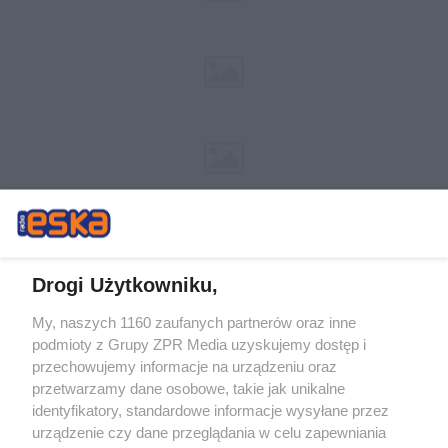
Drogi Użytkowniku,
My, naszych 1160 zaufanych partnerów oraz inne
Żaden utwór zamieszczony w serwisie nie może być powielany i
podmioty z Grupy ZPR Media uzyskujemy dostęp i
rozpowszechniany lub dalej rozpowszechniany w jakikolwiek sposób (w
tym także elektroniczny lub mechaniczny) na jakimkolwiek polu
przechowujemy informacje na urządzeniu oraz
eksploatacji w jakiejkolwiek formie, włącznie z umieszczaniem w Internecie
przetwarzamy dane osobowe, takie jak unikalne
bez pisemnej zgody właściciela praw. Jakiekolwiek użycie lub
wykorzystanie utworów w całości lub w części z naruszeniem prawa, tzn.
identyfikatory, standardowe informacje wysyłane przez
bez właściwej zgody, jest zabronione pod groźbą kary i może być ścigane
urządzenie czy dane przeglądania w celu zapewniania
prawnie.