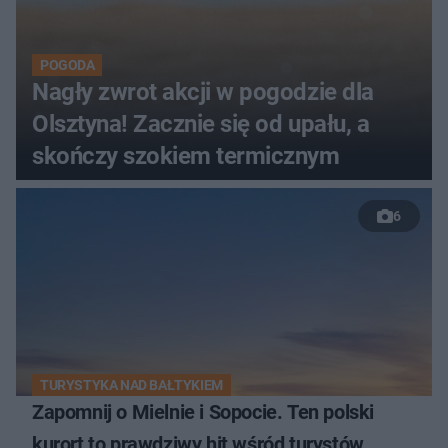
POGODA
Nagły zwrot akcji w pogodzie dla
Olsztyna! Zacznie się od upału, a
skończy szokiem termicznym
6
TURYSTYKA NAD BAŁTYKIEM
Zapomnij o Mielnie i Sopocie. Ten polski
kurort to prawdziwy hit wśród turystów