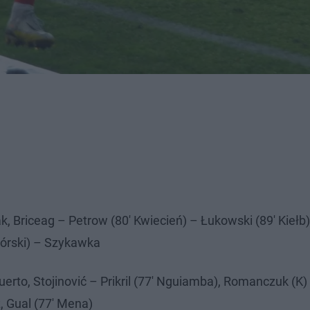
jak, Briceag – Petrow (80' Kwiecień) – Łukowski (89' Kieł
dgórski) – Szykawka
erto, Stojinović – Prikril (77' Nguiamba), Romanczuk (K) 
, Gual (77' Mena)