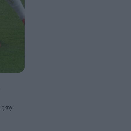
o
piękny