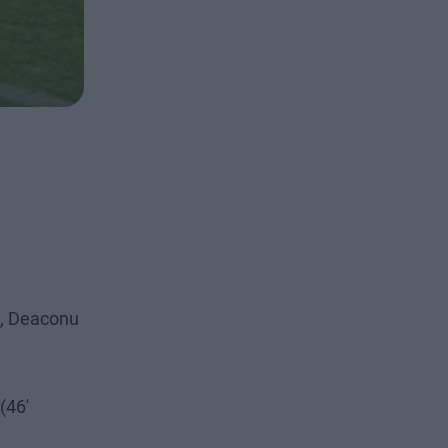
b), Deaconu
(46'