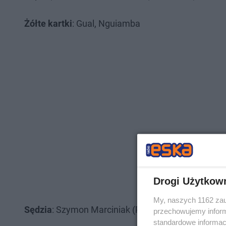
Żółte kartki
: Gual, Nguiamba
Drogi Użytkow
My, naszych 1162 zau
Sędzia
: Szymon Marciniak (Płock)
przechowujemy informa
standardowe informac