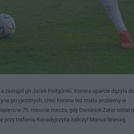
a zastąpił go Jacek Podgórski. Korona uparcie dążyła d
yna przyjezdnych, choć Korona też miała problemy w
 dopiero w 79. minucie meczu, gdy Dominick Zator oddał 
ę przy trafieniu Kanadyjczyka zaliczył Marius Briecag.