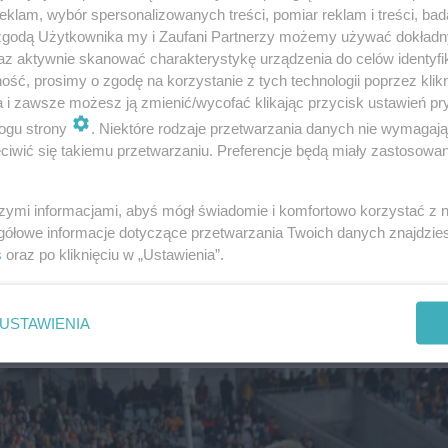
klam, wybór spersonalizowanych treści, pomiar reklam i treści, bad
 zgodą Użytkownika my i Zaufani Partnerzy możemy używać dokład
az aktywnie skanować charakterystykę urządzenia do celów identyfi
w rundzie wiosennej Korona Kielce rozgrywała kolejne 
ść, prosimy o zgodę na korzystanie z tych technologii poprzez klikn
a i zawsze możesz ją zmienić/wycofać klikając przycisk ustawień pr
psze wrażenie w pierwszej połowie sprawiali jednak za
ogu strony
. Niektóre rodzaje przetwarzania danych nie wymagaj
ali nad gospodarzami. Z czasem Korona zaczęła dochodz
iwić się takiemu przetwarzaniu. Preferencje będą miały zastosowanie
merović - były golkiper kieleckiego zespołu.
szymi informacjami, abyś mógł świadomie i komfortowo korzystać z
y napędzała ataki Jagiellonii. Podopieczni Kamila Kuz
gółowe informacje dotyczące przetwarzania Twoich danych znajdzi
s
oraz po kliknięciu w „Ustawienia”.
o znacznie lepszej gry. W 36. minucie przytomnie w polu
zucie rożnym, goście objęli prowadzenie. W pierwszej p
USTAWIENIA
mkę wyrównującą.