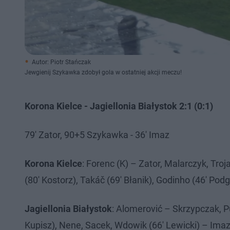
Autor: Piotr Stańczak
Jewgienij Szykawka zdobył gola w ostatniej akcji meczu!
Korona Kielce - Jagiellonia Białystok 2:1 (0:1)
79' Zator, 90+5 Szykawka - 36' Imaz
Korona Kielce
: Forenc (K) – Zator, Malarczyk, Tro
(80' Kostorz), Takáč (69' Błanik), Godinho (46' Po
Jagiellonia
Białystok
: Alomerović – Skrzypczak, Pu
Kupisz), Nene, Sacek, Wdowik (66' Lewicki) – Imaz