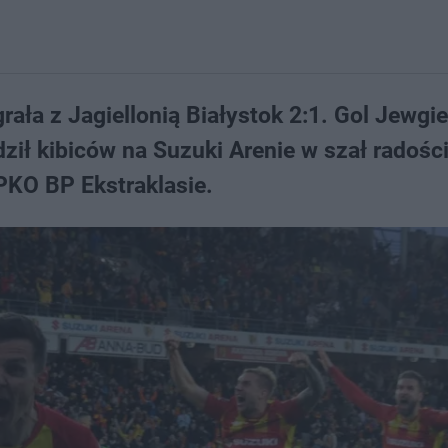
rała z Jagiellonią Białystok 2:1. Gol Jewgie
ził kibiców na Suzuki Arenie w szał radości
 PKO BP Ekstraklasie.