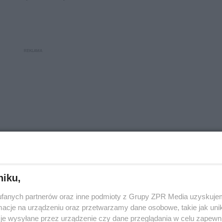
niku,
fanych partnerów oraz inne podmioty z Grupy ZPR Media uzyskujem
cje na urządzeniu oraz przetwarzamy dane osobowe, takie jak unika
je wysyłane przez urządzenie czy dane przeglądania w celu zapewn