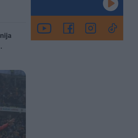
nija
.