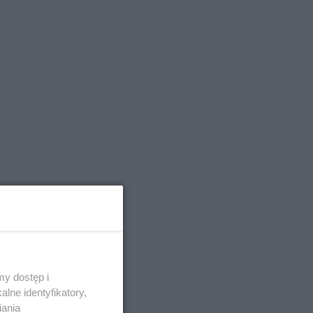
y dostęp i
lne identyfikatory,
iania