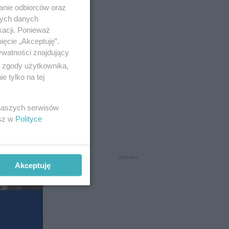
anie odbiorców oraz
nych danych
kacji. Ponieważ
ięcie „Akceptuję”.
ywatności znajdujący
ą zgody użytkownika,
 tylko na tej
 naszych serwisów
esz w
Polityce
Akceptuję