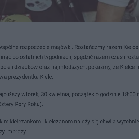
spólne rozpoczęcie majówki. Roztańczmy razem Kielce
hnąć po ostatnich tygodniach, spędzić razem czas i rozt
bcie i dziadków oraz najmłodszych, pokażmy, że Kielce 
wa prezydentka Kielc.
liższy wtorek, 30 kwietnia, początek o godzinie 18:00 
Cztery Pory Roku).
im kielczankom i kielczanom należy się chwila wytchnie
zy imprezy.