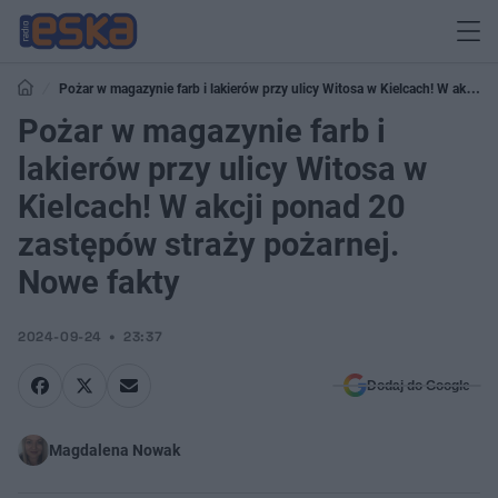
Pożar w magazynie farb i lakierów przy ulicy Witosa w Kielcach! W akcji
ponad 20 zastępów straży pożarnej. Nowe fakty
Pożar w magazynie farb i
lakierów przy ulicy Witosa w
Kielcach! W akcji ponad 20
zastępów straży pożarnej.
Nowe fakty
2024-09-24
23:37
Dodaj do Google
Magdalena Nowak