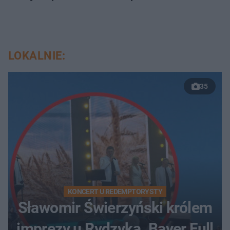
LOKALNIE:
35
KONCERT U REDEMPTORYSTY
Sławomir Świerzyński królem
imprezy u Rydzyka. Bayer Full