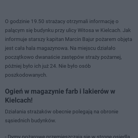
O godzinie 19.50 strażacy otrzymali informację o
palącym się budynku przy ulicy Witosa w Kielcach. Jak
informuje starszy kapitan Marcin Bajur pożarem objęta
jest cała hala magazynowa. Na miejscu działało
początkowo dwanaście zastępów straży pożarnej,
później było ich już 24. Nie było osób
poszkodowanych.
Ogień w magazynie farb i lakierów w
Kielcach!
Działania strażaków obecnie polegają na obronie
sąsiednich budynków.
- Dymy pożarowe przemieszczają się w stronę osiedla