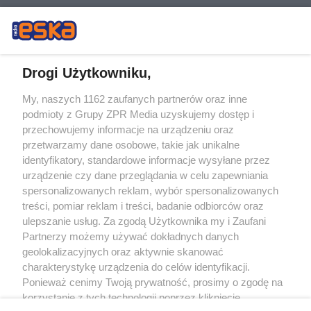
Drogi Użytkowniku,
My, naszych 1162 zaufanych partnerów oraz inne
Żaden utwór zamieszczony w serwisie nie może być powielany i
podmioty z Grupy ZPR Media uzyskujemy dostęp i
rozpowszechniany lub dalej rozpowszechniany w jakikolwiek sposób (w
tym także elektroniczny lub mechaniczny) na jakimkolwiek polu
przechowujemy informacje na urządzeniu oraz
eksploatacji w jakiejkolwiek formie, włącznie z umieszczaniem w Internecie
przetwarzamy dane osobowe, takie jak unikalne
bez pisemnej zgody właściciela praw. Jakiekolwiek użycie lub
wykorzystanie utworów w całości lub w części z naruszeniem prawa, tzn.
identyfikatory, standardowe informacje wysyłane przez
bez właściwej zgody, jest zabronione pod groźbą kary i może być ścigane
urządzenie czy dane przeglądania w celu zapewniania
prawnie.
spersonalizowanych reklam, wybór spersonalizowanych
treści, pomiar reklam i treści, badanie odbiorców oraz
ulepszanie usług. Za zgodą Użytkownika my i Zaufani
Partnerzy możemy używać dokładnych danych
geolokalizacyjnych oraz aktywnie skanować
charakterystykę urządzenia do celów identyfikacji.
O nas
Ponieważ cenimy Twoją prywatność, prosimy o zgodę na
korzystanie z tych technologii poprzez kliknięcie
Informacje prawne