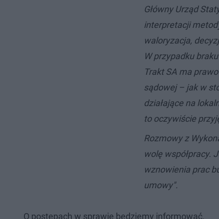
Główny Urząd Stat
interpretacji metod
waloryzacja, decyz
W przypadku braku 
Trakt SA ma prawo
sądowej – jak w st
działające na loka
to oczywiście przy
Rozmowy z Wykonaw
wolę współpracy. 
wznowienia prac b
umowy".
O postępach w sprawie będziemy informować.