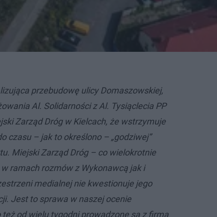
alizująca przebudowę ulicy Domaszowskiej,
owania Al. Solidarności z Al. Tysiąclecia PP
ski Zarząd Dróg w Kielcach, że wstrzymuje
o czasu – jak to określono – „godziwej”
tu. Miejski Zarząd Dróg – co wielokrotnie
– w ramach rozmów z Wykonawcą jak i
estrzeni medialnej nie kwestionuje jego
ji. Jest to sprawa w naszej ocenie
 też od wielu tygodni prowadzone są z firmą