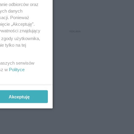
anie odbiorców oraz
nych danych
kacji. Ponieważ
ięcie „Akceptuję”.
ywatności znajdujący
ą zgody użytkownika,
 tylko na tej
 naszych serwisów
esz w
Polityce
Akceptuję