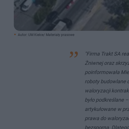
Autor: UM Kielce/ Materiały prasowe
"Firma Trakt SA re
Żniwnej oraz skrzyż
poinformowała Miej
roboty budowlane d
waloryzacji kontrak
było podkreślane 
artykułowane w prz
prawa do waloryzac
bezsporna. Dlatego