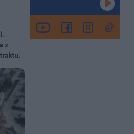
l.
a z
traktu.