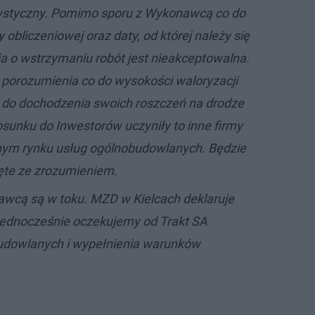
ystyczny. Pomimo sporu z Wykonawcą co do
y obliczeniowej oraz daty, od której należy się
ja o wstrzymaniu robót jest nieakceptowalna.
porozumienia co do wysokości waloryzacji
 do dochodzenia swoich roszczeń na drodze
osunku do Inwestorów uczyniły to inne firmy
lnym rynku usług ogólnobudowlanych. Będzie
jęte ze zrozumieniem.
cą są w toku. MZD w Kielcach deklaruje
Jednocześnie oczekujemy od Trakt SA
udowlanych i wypełnienia warunków