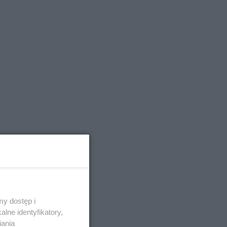
y dostęp i
lne identyfikatory,
iania