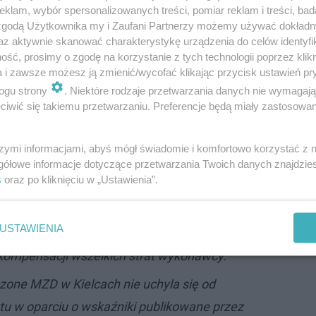
 przedstawionych przez Trakt SA cenach
klam, wybór spersonalizowanych treści, pomiar reklam i treści, bad
ie wystąpił czynnik tzw. siły wyższej, czyli
 zgodą Użytkownika my i Zaufani Partnerzy możemy używać dokład
az aktywnie skanować charakterystykę urządzenia do celów identyfi
 który spowodował dodatkowy wzrost cen.
ść, prosimy o zgodę na korzystanie z tych technologii poprzez klikn
a i zawsze możesz ją zmienić/wycofać klikając przycisk ustawień pr
enie Trakt SA względem MZD opiewa na
ogu strony
. Niektóre rodzaje przetwarzania danych nie wymagaj
onów złotych co stanowi ponad 30 procent
iwić się takiemu przetwarzaniu. Preferencje będą miały zastosowanie
u. W toku prowadzonych rozmów Wykonawca
e roszczenie minimalne, które odbiega od
szymi informacjami, abyś mógł świadomie i komfortowo korzystać z
gółowe informacje dotyczące przetwarzania Twoich danych znajdzi
leży podkreślić, że zmiana w zakresie
s
oraz po kliknięciu w „Ustawienia”.
konawcy ma prowadzić do przywrócenia
znej stron, jaka istniała w momencie
USTAWIENIA
która została zakłócona przez określone
 kompensacji wszelkich strat wykonawcy.
zone MZD w Kielcach nie uchyla się od
ktu w oparciu o wskaźniki publikowane przez