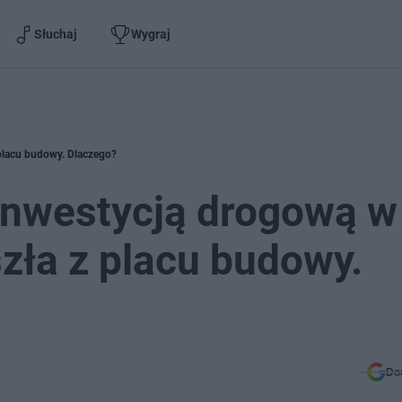
Słuchaj
Wygraj
 placu budowy. Dlaczego?
inwestycją drogową w
szła z placu budowy.
Do