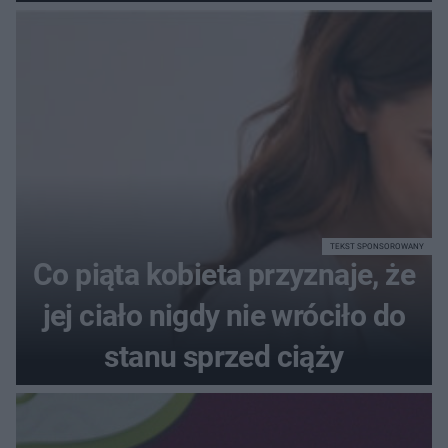
poprawnie, ile to jest
72+7×7−7×5=?
TEKST SPONSOROWANY
Co piąta kobieta przyznaje, że
jej ciało nigdy nie wróciło do
stanu sprzed ciąży