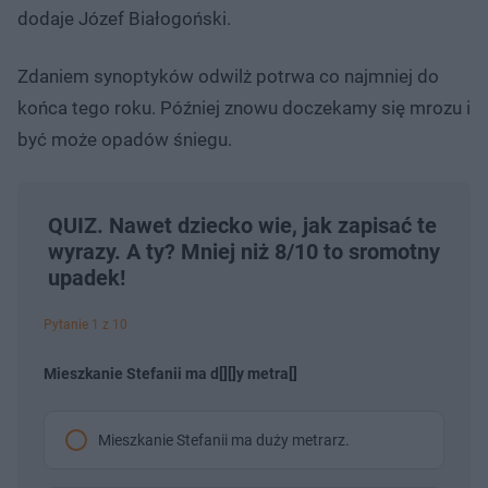
dodaje Józef Białogoński.
Zdaniem synoptyków odwilż potrwa co najmniej do
końca tego roku. Później znowu doczekamy się mrozu i
być może opadów śniegu.
QUIZ. Nawet dziecko wie, jak zapisać te
wyrazy. A ty? Mniej niż 8/10 to sromotny
upadek!
Pytanie 1 z 10
Mieszkanie Stefanii ma d[][]y metra[]
Mieszkanie Stefanii ma duży metrarz.