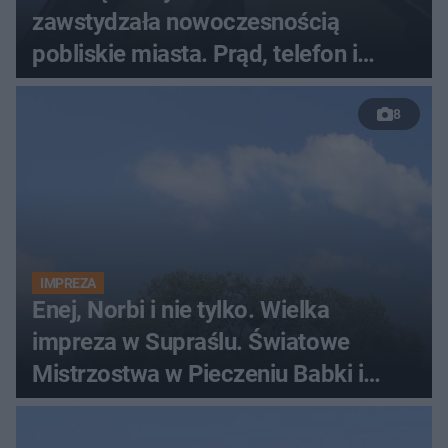
zawstydzała nowoczesnością
pobliskie miasta. Prąd, telefon i
luksusowa auta
8
IMPREZA
Enej, Norbi i nie tylko. Wielka
impreza w Supraślu. Światowe
Mistrzostwa w Pieczeniu Babki i
Kiszki Ziemniaczanej