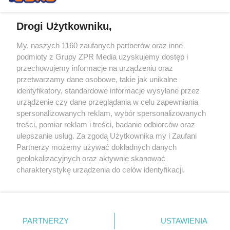
Drogi Użytkowniku,
My, naszych 1160 zaufanych partnerów oraz inne
Żaden utwór zamieszczony w serwisie nie może być powielany i
podmioty z Grupy ZPR Media uzyskujemy dostęp i
rozpowszechniany lub dalej rozpowszechniany w jakikolwiek sposób (w
tym także elektroniczny lub mechaniczny) na jakimkolwiek polu
przechowujemy informacje na urządzeniu oraz
eksploatacji w jakiejkolwiek formie, włącznie z umieszczaniem w
przetwarzamy dane osobowe, takie jak unikalne
Internecie bez pisemnej zgody właściciela praw. Jakiekolwiek użycie lub
identyfikatory, standardowe informacje wysyłane przez
wykorzystanie utworów w całości lub w części z naruszeniem prawa,
tzn. bez właściwej zgody, jest zabronione pod groźbą kary i może być
urządzenie czy dane przeglądania w celu zapewniania
ścigane prawnie.
spersonalizowanych reklam, wybór spersonalizowanych
treści, pomiar reklam i treści, badanie odbiorców oraz
ulepszanie usług. Za zgodą Użytkownika my i Zaufani
Partnerzy możemy używać dokładnych danych
geolokalizacyjnych oraz aktywnie skanować
charakterystykę urządzenia do celów identyfikacji.
Ponieważ cenimy Twoją prywatność, prosimy o zgodę na
O nas
korzystanie z tych technologii poprzez kliknięcie
Informacje prawne
„Akceptuję”. Zgoda jest dobrowolna i zawsze możesz ją
zmienić/wycofać klikając przycisk ustawień prywatności
PARTNERZY
USTAWIENIA
Nasze serwisy
znajdujący się w lewym dolnym rogu strony
. Niektóre