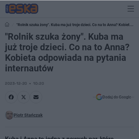
"Rolnik szuka żony". Kuba ma już troje dzieci. Co na to Anna? Kobieta
odpowiada na pytania internautów
"Rolnik szuka żony". Kuba ma
już troje dzieci. Co na to Anna?
Kobieta odpowiada na pytania
internautów
2023-12-20
10:20
Dodaj do Google
Piotr Stańczak
Kuba i Anna to jedna z nowych par, które