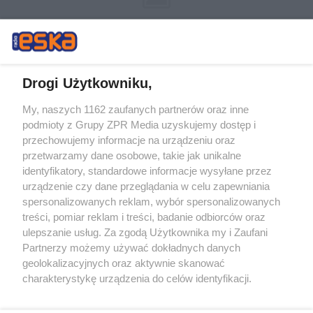
Drogi Użytkowniku,
My, naszych 1162 zaufanych partnerów oraz inne
Żaden utwór zamieszczony w serwisie nie może być powielany i
podmioty z Grupy ZPR Media uzyskujemy dostęp i
rozpowszechniany lub dalej rozpowszechniany w jakikolwiek sposób (w
przechowujemy informacje na urządzeniu oraz
tym także elektroniczny lub mechaniczny) na jakimkolwiek polu
eksploatacji w jakiejkolwiek formie, włącznie z umieszczaniem w
przetwarzamy dane osobowe, takie jak unikalne
Internecie bez pisemnej zgody właściciela praw. Jakiekolwiek użycie lub
identyfikatory, standardowe informacje wysyłane przez
wykorzystanie utworów w całości lub w części z naruszeniem prawa,
tzn. bez właściwej zgody, jest zabronione pod groźbą kary i może być
urządzenie czy dane przeglądania w celu zapewniania
ścigane prawnie.
spersonalizowanych reklam, wybór spersonalizowanych
treści, pomiar reklam i treści, badanie odbiorców oraz
ulepszanie usług. Za zgodą Użytkownika my i Zaufani
Partnerzy możemy używać dokładnych danych
geolokalizacyjnych oraz aktywnie skanować
charakterystykę urządzenia do celów identyfikacji.
Ponieważ cenimy Twoją prywatność, prosimy o zgodę na
O nas
korzystanie z tych technologii poprzez kliknięcie