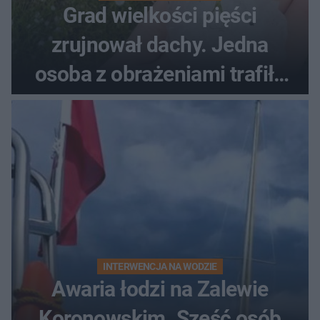
Grad wielkości pięści
zrujnował dachy. Jedna
osoba z obrażeniami trafiła
do szpitala
INTERWENCJA NA WODZIE
Awaria łodzi na Zalewie
Koronowskim. Sześć osób