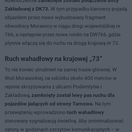
Równocześnie
zamknięte zostało połączenie ulicy
Zakładowej z DK73.
W tym przypadku kierowcy pojadą
objazdem przez nowo wybudowany fragment
obwodnicy Morawicy w ciągu drogi wojewódzkiej nr
766, a następnie przez nowe rondo na DW766, gdzie
płynnie włączą się do ruchu na drogę krajową nr 73.
Ruch wahadłowy na krajowej „73”
To nie koniec utrudnień na samej trasie głównej. W
Woli Morawickiej, na odcinku około 400 metrów w
rejonie skrzyżowania z ulicami Podemłynie i
Zakładową,
zamknięty został lewy pas ruchu dla
pojazdów jadących od strony Tarnowa.
Na tym
przewężeniu wprowadzono
ruch wahadłowy
sterowany sygnalizacją świetlną. Aby zminimalizować
zatory, w godzinach szczytów komunikacyjnych – w