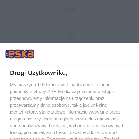
Drogi Użytkowniku,
My, naszych 1160 zaufanych partnerów oraz inne
Żaden utwór zamieszczony w serwisie nie może być powielany i
podmioty z Grupy ZPR Media uzyskujemy dostęp i
rozpowszechniany lub dalej rozpowszechniany w jakikolwiek sposób (w
tym także elektroniczny lub mechaniczny) na jakimkolwiek polu
przechowujemy informacje na urządzeniu oraz
eksploatacji w jakiejkolwiek formie, włącznie z umieszczaniem w Internecie
przetwarzamy dane osobowe, takie jak unikalne
bez pisemnej zgody właściciela praw. Jakiekolwiek użycie lub
identyfikatory, standardowe informacje wysyłane przez
wykorzystanie utworów w całości lub w części z naruszeniem prawa, tzn.
bez właściwej zgody, jest zabronione pod groźbą kary i może być ścigane
urządzenie czy dane przeglądania w celu zapewniania
prawnie.
spersonalizowanych reklam, wybór spersonalizowanych
treści, pomiar reklam i treści, badanie odbiorców oraz