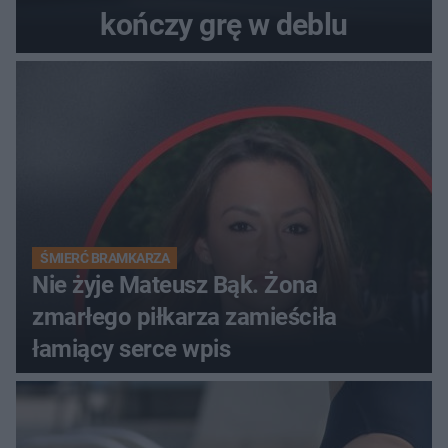
kończy grę w deblu
ŚMIERĆ BRAMKARZA
Nie żyje Mateusz Bąk. Żona
zmarłego piłkarza zamieściła
łamiący serce wpis