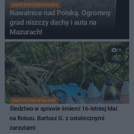
NIEBEZPIECZNA POGODA
Nawałnice nad Polską. Ogromny
grad niszczy dachy i auta na
Mazurach!
19
ZABÓJSTWO W MŁAWIE
Śledztwo w sprawie śmierci 16-letniej Mai
na finiszu. Bartosz G. z ostatecznymi
zarzutami