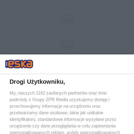
Drogi Użytkowniku,
My, naszych 1162 zaufanych partnerów oraz inne
Żaden utwór zamieszczony w serwisie nie może być powielany i
podmioty z Grupy ZPR Media uzyskujemy dostęp i
rozpowszechniany lub dalej rozpowszechniany w jakikolwiek sposób (w
tym także elektroniczny lub mechaniczny) na jakimkolwiek polu
przechowujemy informacje na urządzeniu oraz
eksploatacji w jakiejkolwiek formie, włącznie z umieszczaniem w
przetwarzamy dane osobowe, takie jak unikalne
Internecie bez pisemnej zgody właściciela praw. Jakiekolwiek użycie lub
identyfikatory, standardowe informacje wysyłane przez
wykorzystanie utworów w całości lub w części z naruszeniem prawa,
tzn. bez właściwej zgody, jest zabronione pod groźbą kary i może być
urządzenie czy dane przeglądania w celu zapewniania
ścigane prawnie.
spersonalizowanych reklam, wybór spersonalizowanych