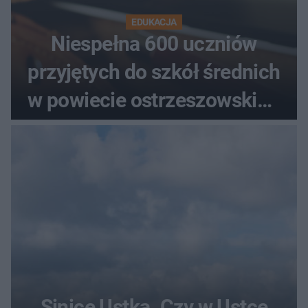
EDUKACJA
Niespełna 600 uczniów
przyjętych do szkół średnich
w powiecie ostrzeszowskim.
Które kierunki wybierali
najczęściej?
Sinice Ustka. Czy w Ustce