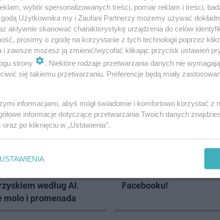
klam, wybór spersonalizowanych treści, pomiar reklam i treści, bad
 zgodą Użytkownika my i Zaufani Partnerzy możemy używać dokład
az aktywnie skanować charakterystykę urządzenia do celów identyfi
ść, prosimy o zgodę na korzystanie z tych technologii poprzez klikn
a i zawsze możesz ją zmienić/wycofać klikając przycisk ustawień pr
LCE
ogu strony
. Niektóre rodzaje przetwarzania danych nie wymagaj
iwić się takiemu przetwarzaniu. Preferencje będą miały zastosowanie
szymi informacjami, abyś mógł świadomie i komfortowo korzystać z
gółowe informacje dotyczące przetwarzania Twoich danych znajdzi
s
oraz po kliknięciu w „Ustawienia”.
USTAWIENIA
 2026
owocześniejszy zalew w
ESKA Kielce News. Polub
rzyskiem według AI.
Facebooku!
e molo i promenada