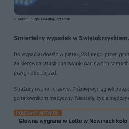
Autor: Policja/ Materiały prasowe
Śmiertelny wypadek w Świętokrzyskiem.
Do wypadku doszło w piątek, 23 lutego, przed god
że kierowca stracił panowanie nad swoim samocho
przygniotło pojazd.
Strażacy usunęli drzewo. Później wyciągnęli posz
go ratownikom medyczny. Niestety, życia mężczyzn
POLECANY ARTYKUŁ:
Główna wygrana w Lotto w Nowinach koło K