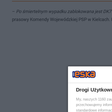
–
Po śmiertelnym wypadku zablokowana jest DK7
prasowy Komendy Wojewódzkiej PSP w Kielcach. P
Drogi Użytkow
My, naszych 1160 zau
przechowujemy informa
standardowe informac