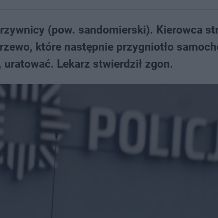
zywnicy (pow. sandomierski). Kierowca str
rzewo, które następnie przygniotło samoch
, uratować. Lekarz stwierdził zgon.