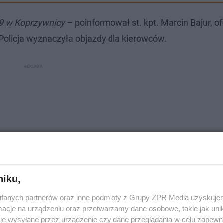
9 w Koprzywnicy
– poinformował st. kpt. Marcin Bajur, of
olicja wyznaczyła objazdy dla kierowców.
niku,
fanych partnerów oraz inne podmioty z Grupy ZPR Media uzyskujem
cje na urządzeniu oraz przetwarzamy dane osobowe, takie jak unika
je wysyłane przez urządzenie czy dane przeglądania w celu zapewn