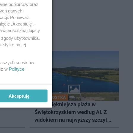
anie odbiorców oraz
nych danych
kacji. Ponieważ
ięcie „Akceptuję”.
ywatności znajdujący
ą zgody użytkownika,
 tylko na tej
 naszych serwisów
esz w
Polityce
Akceptuję
CIEKAWOSTKA
 nas na
To najpiękniejsza plaża w
Świętokrzyskiem według AI. Z
widokiem na najwyższy szczyt
Gór Świętokrzyskich