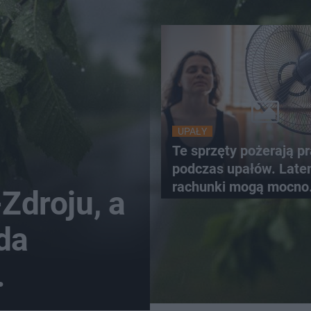
UPAŁY
Te sprzęty pożerają p
podczas upałów. Lat
rachunki mogą mocno
-Zdroju, a
wzrosnąć
da