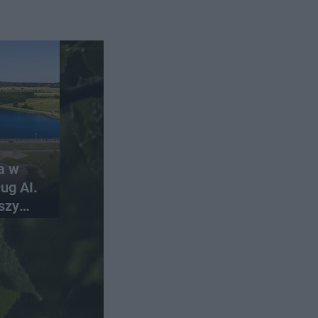
a w
ug AI.
szy
skich