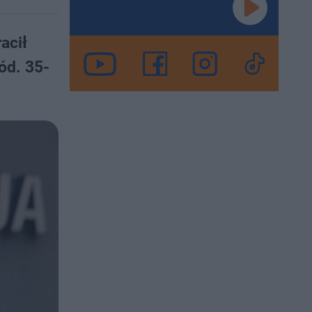
acił
ód. 35-