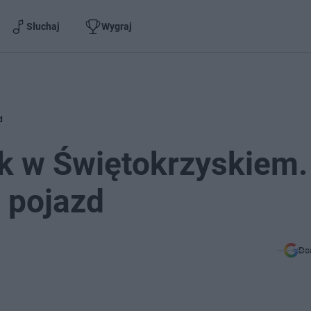
Słuchaj
Wygraj
d
k w Świętokrzyskiem.
 pojazd
Do