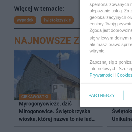
spersonalizowanych re
ulepszanie usług. Za
geolokalizacyjnych or
wypadek
świętokrzyskie
cenimy Twoją prywatno
Zgoda jest dobrowoln
NAJNOWSZE Z DZIAŁU KIE
się w lewym dolnym r
ale masz prawo sprzec
witrynie.
Zapoznaj się z poniż
internetowych. Szcze
Prywatności
i
Cookie
PARTNERZY
CIEKAWOSTKI
WAKACJE
Myrogonyowieże, dziś
To najn
Mirogonowice. Świętokrzyska
Świętok
wioska, której nazwa to nie lada
Unikaln
wyzwanie