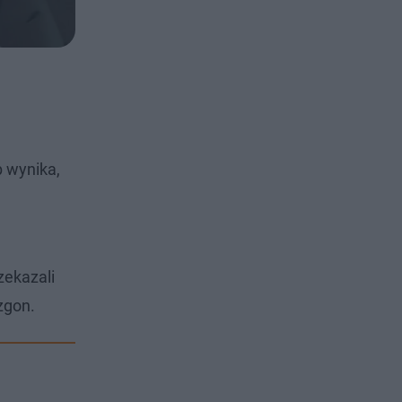
b wynika,
zekazali
zgon.