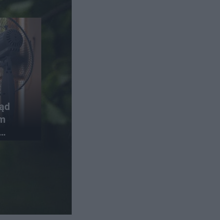
rąd
em