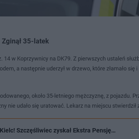
 Zginął 35-latek
z. 14 w Koprzywnicy na DK79. Z pierwszych ustaleń służ
dem, a następnie uderzył w drzewo, które złamało się i
kodowanego, około 35-letniego mężczyznę, z pojazdu. Pr
y nie udało się uratować. Lekarz na miejscu stwierdził 
ielc! Szczęśliwiec zyskał Ekstra Pensję…