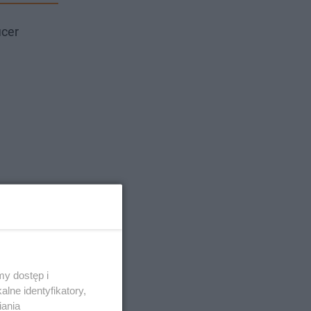
icer
y dostęp i
lne identyfikatory,
iania