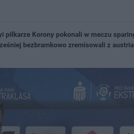
yi piłkarze Korony pokonali w meczu spar
ześniej bezbramkowo zremisowali z austri