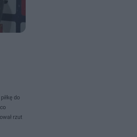
 piłkę do
 co
ował rzut