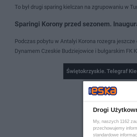
To był drugi sparing kielczan na zgrupowaniu w 
Sparingi Korony przed sezonem. Inaugur
Podczas pobytu w Antalyi Korona rozegra jeszcze 
Dynamem Czeskie Budziejowice i bułgarskim FK 
Świętokrzyskie. Telegraf Kiel
Drogi Użytkow
My, naszych 1162 zau
przechowujemy informa
standardowe informac