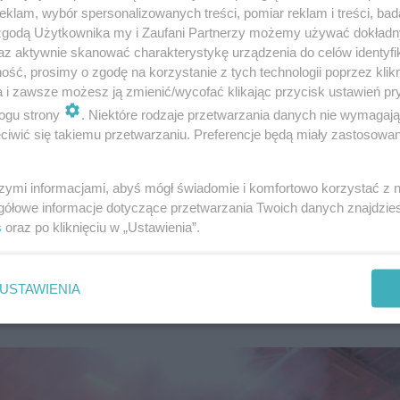
klam, wybór spersonalizowanych treści, pomiar reklam i treści, bad
 zgodą Użytkownika my i Zaufani Partnerzy możemy używać dokład
az aktywnie skanować charakterystykę urządzenia do celów identyfi
ść, prosimy o zgodę na korzystanie z tych technologii poprzez klikn
a i zawsze możesz ją zmienić/wycofać klikając przycisk ustawień pr
ogu strony
. Niektóre rodzaje przetwarzania danych nie wymagaj
iwić się takiemu przetwarzaniu. Preferencje będą miały zastosowanie
ch jest jeszcze sparing z Piastem Gliwice w Kielcach. Ro
nym boisku z ŁKS Łódź.
szymi informacjami, abyś mógł świadomie i komfortowo korzystać z
gółowe informacje dotyczące przetwarzania Twoich danych znajdzi
s
oraz po kliknięciu w „Ustawienia”.
azem z Orkiestrą! Miały kąpiel w lodow…
USTAWIENIA
 - zobacz galerię zdjęć.