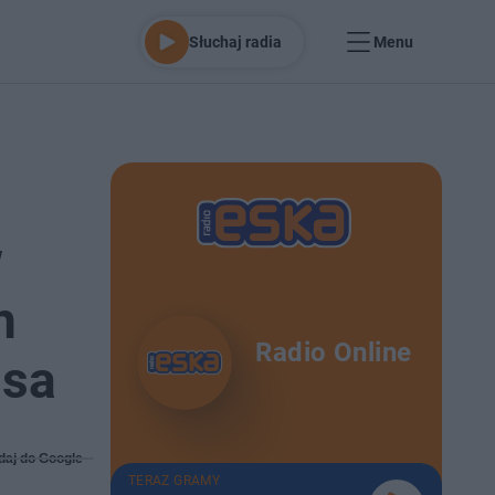
Słuchaj radia
Menu
w
h
Radio Online
asa
daj do Google
TERAZ GRAMY