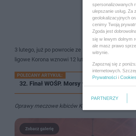
spersonalizowanych re
ulepszanie usług. Za
geolokalizacyjnych or
cenimy Twoją prywatno
Zgoda jest dobrowoln
się w lewym dolnym r
ale masz prawo sprzec
3 lutego, już po powrocie ze zgrupowania, w plana
witrynie.
ligowe Korona wznowi 12 lutego meczem na włas
Zapoznaj się z poniż
internetowych. Szcze
POLECANY ARTYKUŁ:
Prywatności
i
Cookie
32. Finał WOŚP. Morsy w Szwecji zagrały r
PARTNERZY
Oprawy meczowe kibiców Korony Kielce w 2023 roku