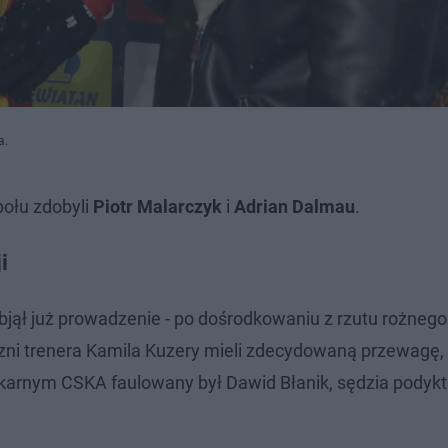
a.
połu zdobyli
Piotr Malarczyk
i
Adrian Dalmau
.
i
bjął już prowadzenie - po dośrodkowaniu z rzutu rożnego
czni trenera Kamila Kuzery mieli zdecydowaną przewagę,
karnym CSKA faulowany był Dawid Błanik, sędzia podykt