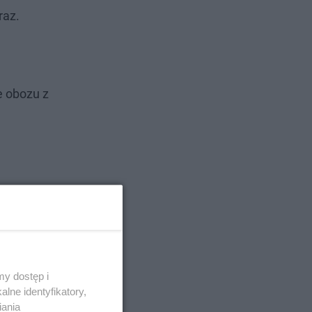
raz.
e obozu z
y dostęp i
lne identyfikatory,
iania