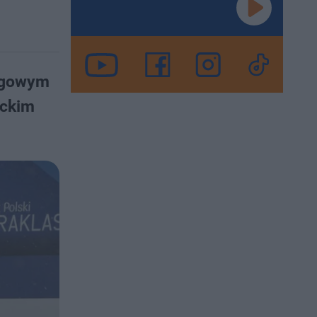
ingowym
ackim