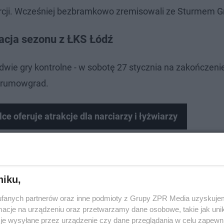
Turcji. Wcześniej bezbramkowo zremisowali ze Sturmem G
acja sezonu z ŁKS Łódź
dwie gry kontrolne - w sobotę 27 stycznia na zakończeni
Krumowgrad.
ce oferuje atrakcje dla narciarzy i łyżwiarzy
niku,
fanych partnerów oraz inne podmioty z Grupy ZPR Media uzyskujem
cje na urządzeniu oraz przetwarzamy dane osobowe, takie jak unika
je wysyłane przez urządzenie czy dane przeglądania w celu zapewn