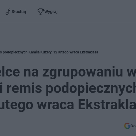
Słuchaj
Wygraj
is podopiecznych Kamila Kuzery. 12 lutego wraca Ekstraklasa
elce na zgrupowaniu 
 i remis podopiecznyc
lutego wraca Ekstrakl
Do