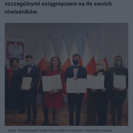
szczególnymi osiągnięciami na tle swoich
rówieśników.
Autor: Świętokrzyski Urząd Wojewódzki w Kielcach/ Materiały prasowe