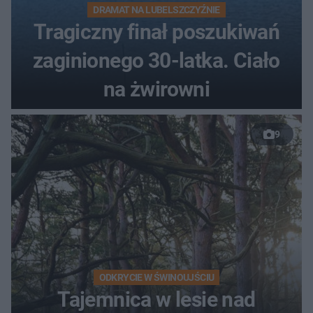
DRAMAT NA LUBELSZCZYŹNIE
Tragiczny finał poszukiwań
zaginionego 30-latka. Ciało
na żwirowni
9
ODKRYCIE W ŚWINOUJŚCIU
Tajemnica w lesie nad