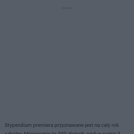
Stypendium premiera przyznawane jest na cały rok
szkolny. Miesięcznie to 300 złotych, czyli w sumie 3