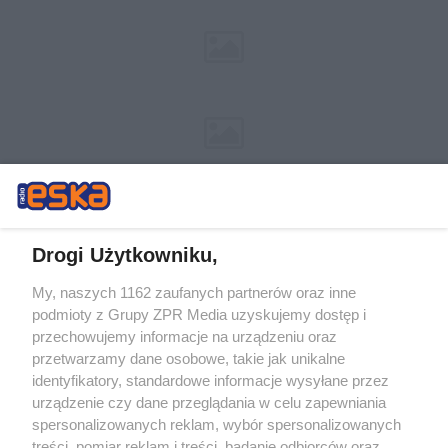
Drogi Użytkowniku,
My, naszych 1162 zaufanych partnerów oraz inne
Żaden utwór zamieszczony w serwisie nie może być powielany i
podmioty z Grupy ZPR Media uzyskujemy dostęp i
rozpowszechniany lub dalej rozpowszechniany w jakikolwiek sposób (w
tym także elektroniczny lub mechaniczny) na jakimkolwiek polu
przechowujemy informacje na urządzeniu oraz
eksploatacji w jakiejkolwiek formie, włącznie z umieszczaniem w
przetwarzamy dane osobowe, takie jak unikalne
Internecie bez pisemnej zgody właściciela praw. Jakiekolwiek użycie lub
identyfikatory, standardowe informacje wysyłane przez
wykorzystanie utworów w całości lub w części z naruszeniem prawa,
tzn. bez właściwej zgody, jest zabronione pod groźbą kary i może być
urządzenie czy dane przeglądania w celu zapewniania
ścigane prawnie.
spersonalizowanych reklam, wybór spersonalizowanych
treści, pomiar reklam i treści, badanie odbiorców oraz