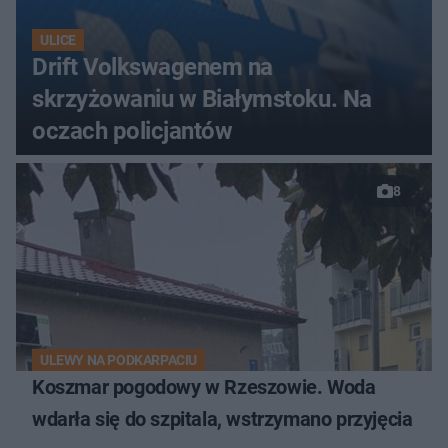
ULICE
Drift Volkswagenem na
skrzyżowaniu w Białymstoku. Na
oczach policjantów
8
ULEWY NA PODKARPACIU
Koszmar pogodowy w Rzeszowie. Woda
wdarła się do szpitala, wstrzymano przyjęcia