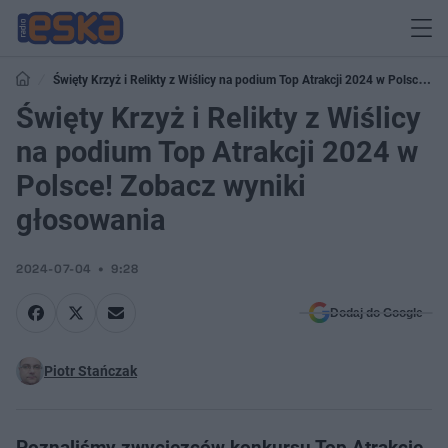
Święty Krzyż i Relikty z Wiślicy na podium Top Atrakcji 2024 w Polsce!
Zobacz wyniki głosowania
Święty Krzyż i Relikty z Wiślicy
na podium Top Atrakcji 2024 w
Polsce! Zobacz wyniki
głosowania
2024-07-04
9:28
Dodaj do Google
Piotr Stańczak
Poznaliśmy zwycięzców konkursu Top Atrakcje