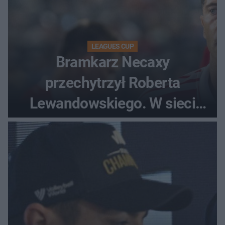
LEAGUES CUP
Bramkarz Necaxy
przechytrzył Roberta
Lewandowskiego. W sieci
krąży wideo z tego pojedynku