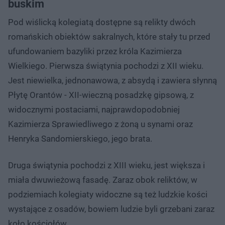
buskim
Pod wiślicką kolegiatą dostępne są relikty dwóch
romańskich obiektów sakralnych, które stały tu przed
ufundowaniem bazyliki przez króla Kazimierza
Wielkiego. Pierwsza świątynia pochodzi z XII wieku.
Jest niewielka, jednonawowa, z absydą i zawiera słynną
Płytę Orantów - XII-wieczną posadzkę gipsową, z
widocznymi postaciami, najprawdopodobniej
Kazimierza Sprawiedliwego z żoną u synami oraz
Henryka Sandomierskiego, jego brata.
Druga świątynia pochodzi z XIII wieku, jest większa i
miała dwuwieżową fasadę. Zaraz obok reliktów, w
podziemiach kolegiaty widoczne są też ludzkie kości
wystające z osadów, bowiem ludzie byli grzebani zaraz
koło kościołów.