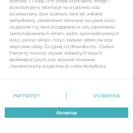
podmioty z Grupy ZPR Media uzyskujemy dostęp i
przechowujemy informacje na urządzeniu oraz
przetwarzamy dane osobowe, takie jak unikalne
RODZINA LEWANDOWSKICH
identyfikatory, standardowe informacje wysyłane przez
Anna Lewandowska dołączyła do
urządzenie czy dane przeglądania w celu zapewniania
męża w USA. Podróż prywatnym
spersonalizowanych reklam, wybór spersonalizowanych
treści, pomiar reklam i treści, badanie odbiorców oraz
odrzutowcem to dopiero początek!
ulepszanie usług. Za zgodą Użytkownika my i Zaufani
Partnerzy możemy używać dokładnych danych
ZOBACZ WIĘCEJ
geolokalizacyjnych oraz aktywnie skanować
charakterystykę urządzenia do celów identyfikacji.
Ponieważ cenimy Twoją prywatność, prosimy o zgodę na
korzystanie z tych technologii poprzez kliknięcie
„Akceptuję”. Zgoda jest dobrowolna i zawsze możesz ją
zmienić/wycofać klikając przycisk ustawień prywatności
PARTNERZY
USTAWIENIA
znajdujący się w lewym dolnym rogu strony
. Niektóre
rodzaje przetwarzania danych nie wymagają zgody
Akceptuję
użytkownika, ale masz prawo sprzeciwić się takiemu
przetwarzaniu. Preferencje będą miały zastosowanie tylko
na tej witrynie.