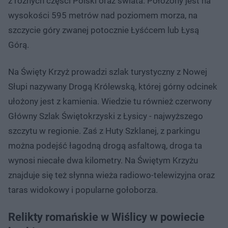
z różnych części Polski oraz świata. Położony jest na
wysokości 595 metrów nad poziomem morza, na
szczycie góry zwanej potocznie Łyśćcem lub Łysą
Górą.
Na Święty Krzyż prowadzi szlak turystyczny z Nowej
Słupi nazywany Drogą Królewską, której górny odcinek
ułożony jest z kamienia. Wiedzie tu również czerwony
Główny Szlak Świętokrzyski z Łysicy - najwyższego
szczytu w regionie. Zaś z Huty Szklanej, z parkingu
można podejść łagodną drogą asfaltową, droga ta
wynosi niecałe dwa kilometry. Na Świętym Krzyżu
znajduje się też słynna wieża radiowo-telewizyjna oraz
taras widokowy i popularne gołoborza.
Relikty romańskie w Wiślicy w powiecie