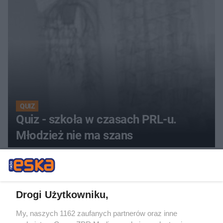
QUIZ
Quiz - szkoła w czasach PRL-u.
Młodzież nie ma szans
26
Drogi Użytkowniku,
My, naszych 1162 zaufanych partnerów oraz inne