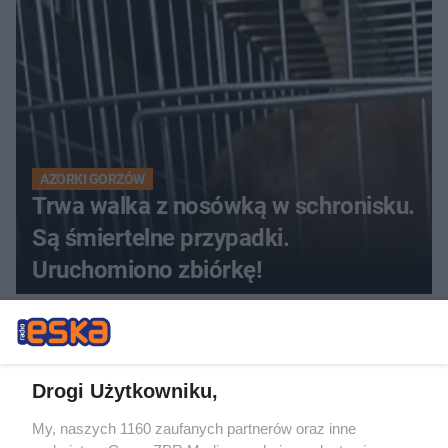
AZORKI GORZÓW
Trwa walka z nosówką w schronisku.
Są śmiertelne przypadki.
Uruchomiono zbiórkę!
Drogi Użytkowniku,
My, naszych 1160 zaufanych partnerów oraz inne