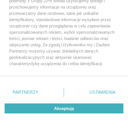
podmioty z Grupy ZPR Media uzyskujemy dostęp i
przechowujemy informacje na urządzeniu oraz
przetwarzamy dane osobowe, takie jak unikalne
identyfikatory, standardowe informacje wysyłane przez
PODCAST ESKI IŁAWA
urządzenie czy dane przeglądania w celu zapewniania
Mudslinger zagra na jednej scenie z
spersonalizowanych reklam, wybór spersonalizowanych
treści, pomiar reklam i treści, badanie odbiorców oraz
Pidżama Porno
ulepszanie usług. Za zgodą Użytkownika my i Zaufani
Partnerzy możemy używać dokładnych danych
geolokalizacyjnych oraz aktywnie skanować
charakterystykę urządzenia do celów identyfikacji.
Ponieważ cenimy Twoją prywatność, prosimy o zgodę na
korzystanie z tych technologii poprzez kliknięcie
„Akceptuję”. Zgoda jest dobrowolna i zawsze możesz ją
zmienić/wycofać klikając przycisk ustawień prywatności
PARTNERZY
USTAWIENIA
znajdujący się w lewym dolnym rogu strony
. Niektóre
rodzaje przetwarzania danych nie wymagają zgody
Z REGIONU
Akceptuję
użytkownika, ale masz prawo sprzeciwić się takiemu
Żelechów: Pożar przy stacji paliw.
przetwarzaniu. Preferencje będą miały zastosowanie tylko
na tej witrynie.
Kłęby czarnego dymu widać z wielu