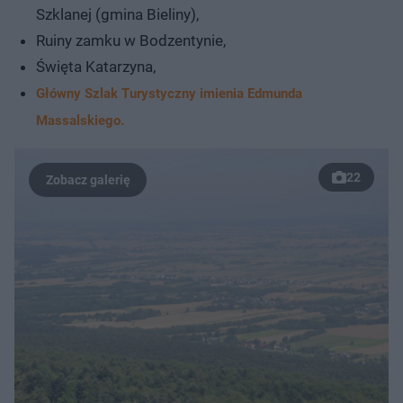
Szklanej (gmina Bieliny),
Ruiny zamku w Bodzentynie,
Święta Katarzyna,
Główny Szlak Turystyczny imienia Edmunda
Massalskiego.
22