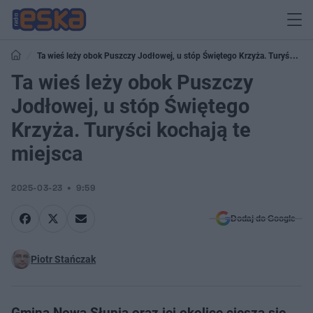
Ta wieś leży obok Puszczy Jodłowej, u stóp Świętego Krzyża. Turyści
kochają te miejsca
Ta wieś leży obok Puszczy
Jodłowej, u stóp Świętego
Krzyża. Turyści kochają te
miejsca
2025-03-23
9:59
Dodaj do Google
Piotr Stańczak
Gmina Nowa Słupia oraz jej okolice cieszą się