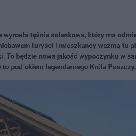
e wyrosła tężnia solankowa, który ma odmi
ż niebawem turyści i mieszkańcy wezmą tu p
nki. To będzie nowa jakość wypoczynku w 
o to pod okiem legendarnego Króla Puszczy