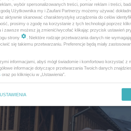
klam, wybór spersonalizowanych treści, pomiar reklam i treści, bad
 zgodą Użytkownika my i Zaufani Partnerzy możemy używać dokład
az aktywnie skanować charakterystykę urządzenia do celów identyfi
ść, prosimy o zgodę na korzystanie z tych technologii poprzez klikn
a i zawsze możesz ją zmienić/wycofać klikając przycisk ustawień pr
ogu strony
. Niektóre rodzaje przetwarzania danych nie wymagaj
iwić się takiemu przetwarzaniu. Preferencje będą miały zastosowanie
szymi informacjami, abyś mógł świadomie i komfortowo korzystać z
gółowe informacje dotyczące przetwarzania Twoich danych znajdzi
s
oraz po kliknięciu w „Ustawienia”.
USTAWIENIA