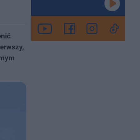
enić
ierwszy,
samym
.