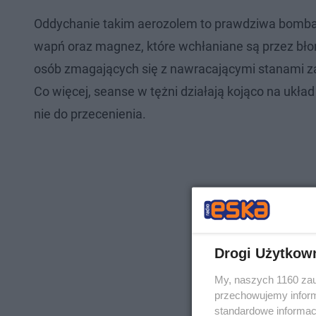
Oddychanie takim aerozolem to prawdziwa bomba w
wapń oraz magnez, które wchłaniane są przez błon
osób zmagających się z nawracającymi stanami z
Co więcej, seanse w tężni działają kojąco na ukła
nie do przecenienia.
Drogi Użytkow
My, naszych 1160 zau
przechowujemy informa
standardowe informac