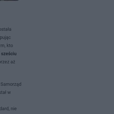
stała
ępując
ym, kto
 sześciu
przez aż
h. Samorząd
stał w
dard, nie