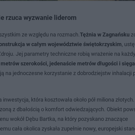
ie rzuca wyzwanie liderom
wszystkim ze względu na rozmach.
Tężnia w Zagnańsku
zo
 konstrukcja w całym województwie świętokrzyskim
, ust
roju. Jej parametry techniczne robią wrażenie na każd
metrów szerokości, jedenaście metrów długości i sięga
ą na jednoczesne korzystanie z dobrodziejstw inhalacji 
a inwestycja, która kosztowała około pół miliona złotyc
oną z dbałością o komfort odwiedzających. Obiekt pow
erenu wokół Dębu Bartka, na który pozyskano znaczące
mu cała okolica zyskała zupełnie nowy, europejski stan