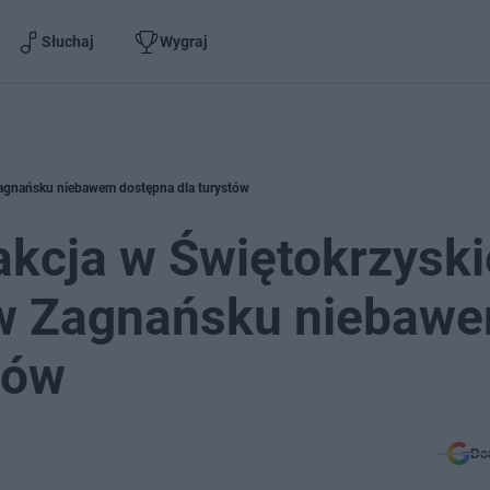
Słuchaj
Wygraj
Zagnańsku niebawem dostępna dla turystów
akcja w Świętokrzysk
 w Zagnańsku niebaw
tów
Do