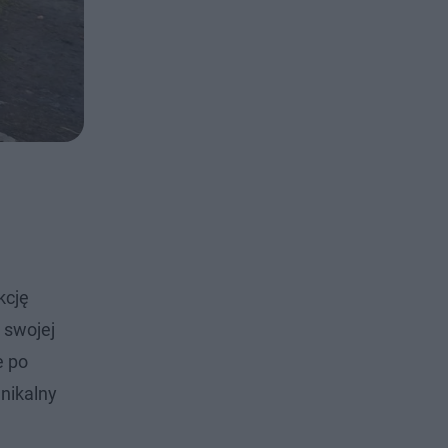
kcję
 swojej
e po
unikalny