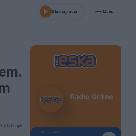
Słuchaj radia
Menu
iem.
em
Radio Online
daj do Google
TERAZ GRAMY