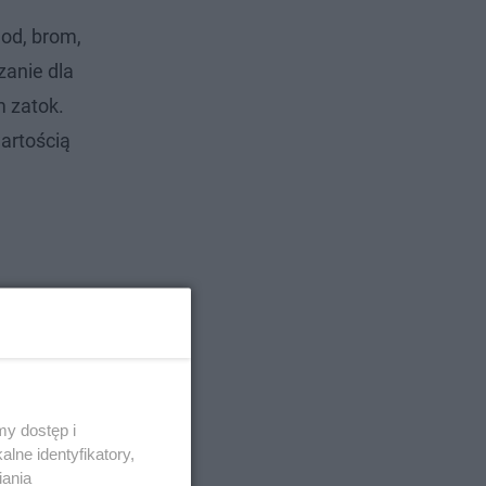
od, brom,
zanie dla
 zatok.
wartością
y dostęp i
lne identyfikatory,
iania