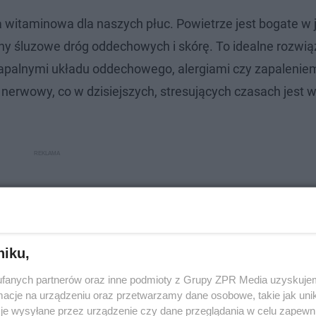
itaminowa dla naszych płuc. Powietrze jest bogate w j
y śluzowe dróg oddechowych i skórę. To idealne rozwią
apalnymi układu oddechowego, alergiami czy zapaleniem
d nerwowy, co w dzisiejszych, stresujących czasach jest 
niku,
fanych partnerów oraz inne podmioty z Grupy ZPR Media uzyskujem
cje na urządzeniu oraz przetwarzamy dane osobowe, takie jak unika
je wysyłane przez urządzenie czy dane przeglądania w celu zapewn