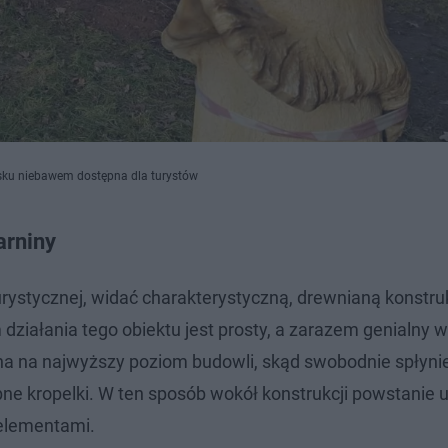
sku niebawem dostępna dla turystów
arniny
 Turystycznej, widać charakterystyczną, drewnianą konstru
ziałania tego obiektu jest prosty, a zarazem genialny w
a na najwyższy poziom budowli, skąd swobodnie spłyni
obne kropelki. W ten sposób wokół konstrukcji powstanie 
oelementami.