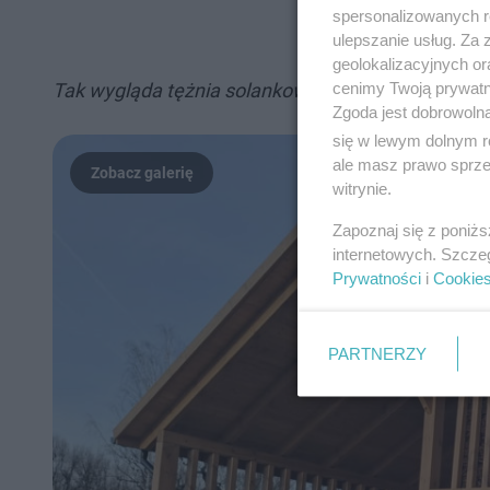
spersonalizowanych re
ulepszanie usług. Za
geolokalizacyjnych or
cenimy Twoją prywatno
Tak wygląda tężnia solankowa w Zagnańsku
Zgoda jest dobrowoln
się w lewym dolnym r
ale masz prawo sprzec
witrynie.
Zapoznaj się z poniż
internetowych. Szcze
Prywatności
i
Cookie
PARTNERZY