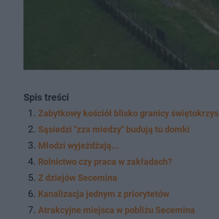
Spis treści
Zabytkowy kościół blisko granicy świętokrzys
Sąsiedzi "zza miedzy" budują tu domki
Młodzi wyjeżdżają...
Rolnictwo czy praca w zakładach?
Z dziejów Secemina
Kanalizacja jednym z priorytetów
Atrakcyjne miejsca w pobliżu Secemina