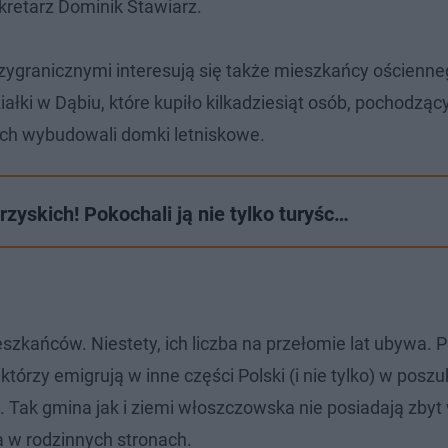
kretarz Dominik Stawiarz.
zygranicznymi interesują się także mieszkańcy ościenn
łki w Dąbiu, które kupiło kilkadziesiąt osób, pochodząc
ach wybudowali domki letniskowe.
zyskich! Pokochali ją nie tylko turyśc…
szkańców. Niestety, ich liczba na przełomie lat ubywa. 
tórzy emigrują w inne części Polski (i nie tylko) w posz
Tak gmina jak i ziemi włoszczowska nie posiadają zbyt 
a w rodzinnych stronach.