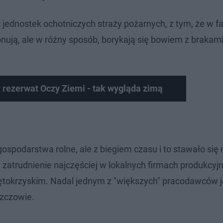
ęć jednostek ochotniczych straży pożarnych, z tym, że w f
jonują, ale w różny sposób, borykają się bowiem z brakam
 rezerwat Oczy Ziemi - tak wygląda zimą
ospodarstwa rolne, ale z biegiem czasu i to stawało się
ą zatrudnienie najczęściej w lokalnych firmach produkcyjn
okrzyskim. Nadal jednym z "większych" pracodawców j
szczowie.