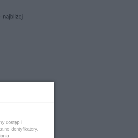
 najbliżej
y dostęp i
lne identyfikatory,
iania