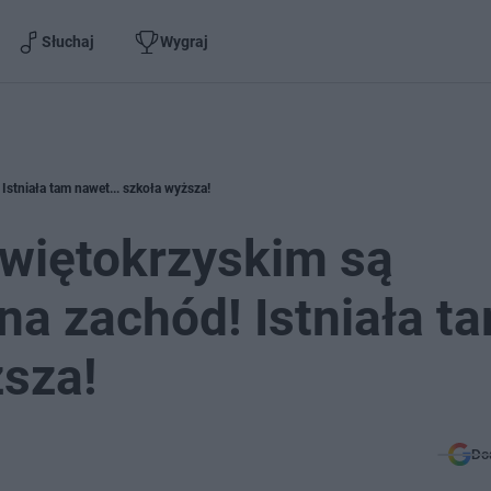
Słuchaj
Wygraj
Istniała tam nawet... szkoła wyższa!
świętokrzyskim są
na zachód! Istniała t
ższa!
Do