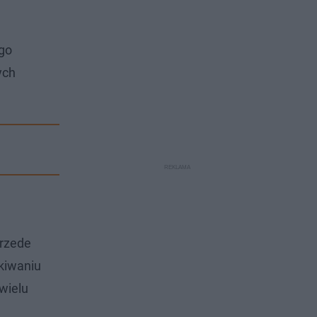
ego
ych
Przede
ukiwaniu
wielu