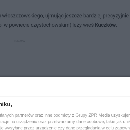
 włoszczowskiego, ujmując jeszcze bardziej precyzyjnie -
l w powiecie częstochowskim) leży wieś
Kuczków
.
niku,
fanych partnerów oraz inne podmioty z Grupy ZPR Media uzyskujem
cje na urządzeniu oraz przetwarzamy dane osobowe, takie jak unika
je wysyłane przez urządzenie czy dane przeglądania w celu zapewn