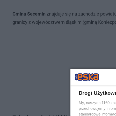
Gmina Secemin
znajduje się na zachodzie powiatu
granicy z województwem śląskim (gminą Koniecpo
Drogi Użytkow
My, naszych 1160 zau
przechowujemy informa
standardowe informac