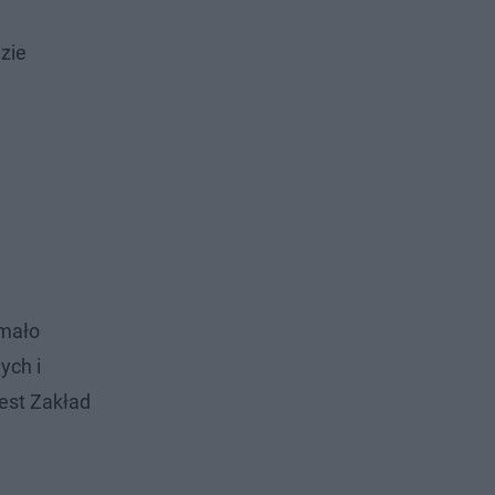
azie
i
 mało
ych i
est Zakład