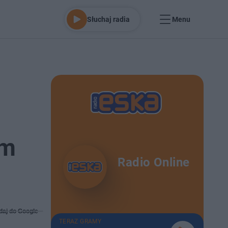
Słuchaj radia
Menu
am
Radio Online
daj do Google
TERAZ GRAMY