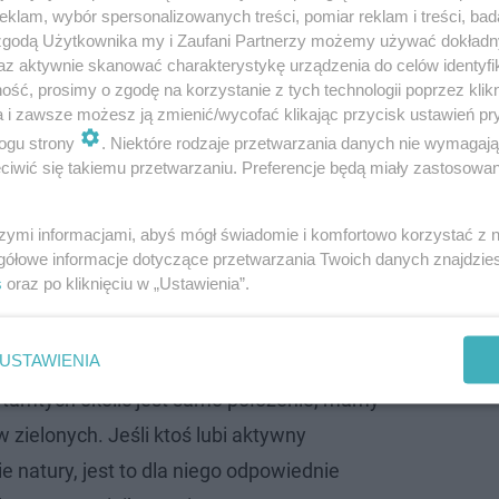
krzyskiego i śląskiego
klam, wybór spersonalizowanych treści, pomiar reklam i treści, bad
 zgodą Użytkownika my i Zaufani Partnerzy możemy używać dokład
az aktywnie skanować charakterystykę urządzenia do celów identyfi
że
Dąbie
, to również jedna z tych wsi, które są położone na
ść, prosimy o zgodę na korzystanie z tych technologii poprzez klikn
eszka tam obecnie około 200 mieszkańców. Z pewnością 
a i zawsze możesz ją zmienić/wycofać klikając przycisk ustawień pr
isany do rejestru zabytków województwa świętokrzyskieg
ogu strony
. Niektóre rodzaje przetwarzania danych nie wymagaj
iwić się takiemu przetwarzaniu. Preferencje będą miały zastosowanie
 sekretarz gminy Secemin.
szymi informacjami, abyś mógł świadomie i komfortowo korzystać z
odwyższenia Krzyża Świętego w 2024 roku przeszedł r
gółowe informacje dotyczące przetwarzania Twoich danych znajdzi
z funduszy Unii Europejskiej.
s
oraz po kliknięciu w „Ustawienia”.
USTAWIENIA
tamtych okolic jest samo położenie, mamy
 zielonych. Jeśli ktoś lubi aktywny
 natury, jest to dla niego odpowiednie