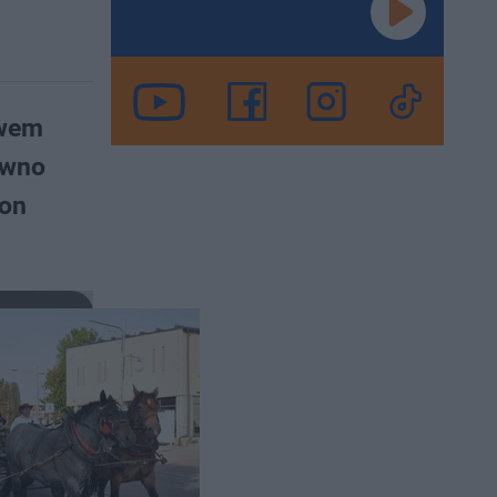
twem
ewno
jon