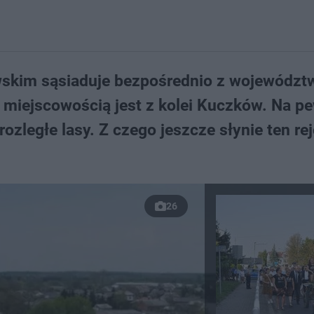
skim sąsiaduje bezpośrednio z wojewódz
d miejscowością jest z kolei Kuczków. Na p
ozległe lasy. Z czego jeszcze słynie ten re
26