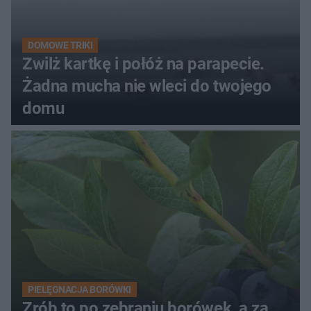
DOMOWE TRIKI
Zwilż kartkę i połóż na parapecie.
Żadna mucha nie wleci do twojego
domu
PIELĘGNACJA BORÓWKI
Zrób to po zebraniu borówek, a za