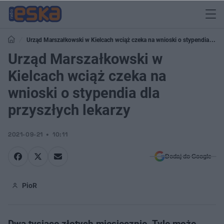
Urząd Marszałkowski w Kielcach wciąż czeka na wnioski o stypendia dla
przyszłych lekarzy
Urząd Marszałkowski w
Kielcach wciąż czeka na
wnioski o stypendia dla
przyszłych lekarzy
2021-09-21
10:11
Dodaj do Google
PioR
Dwa tysiące złotych miesięcznie. Tyle może