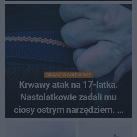
pytali, czy to Mad Max!
DRAMAT W GOLENIOWIE
Krwawy atak na 17-latka.
Nastolatkowie zadali mu
ciosy ostrym narzędziem. O
ich losach zdecyduje sąd
rodzinny