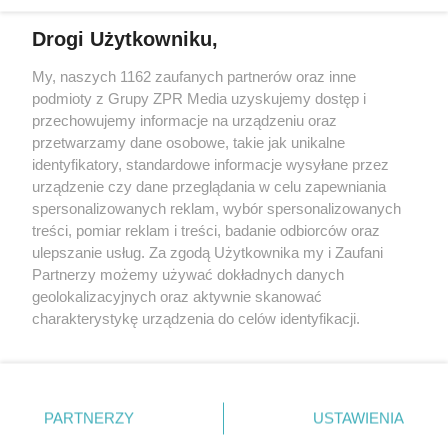
Drogi Użytkowniku,
My, naszych 1162 zaufanych partnerów oraz inne
Żaden utwór zamieszczony w serwisie nie może być powielany i
podmioty z Grupy ZPR Media uzyskujemy dostęp i
rozpowszechniany lub dalej rozpowszechniany w jakikolwiek sposób (w
tym także elektroniczny lub mechaniczny) na jakimkolwiek polu
przechowujemy informacje na urządzeniu oraz
eksploatacji w jakiejkolwiek formie, włącznie z umieszczaniem w
przetwarzamy dane osobowe, takie jak unikalne
Internecie bez pisemnej zgody właściciela praw. Jakiekolwiek użycie lub
identyfikatory, standardowe informacje wysyłane przez
wykorzystanie utworów w całości lub w części z naruszeniem prawa,
tzn. bez właściwej zgody, jest zabronione pod groźbą kary i może być
urządzenie czy dane przeglądania w celu zapewniania
ścigane prawnie.
spersonalizowanych reklam, wybór spersonalizowanych
treści, pomiar reklam i treści, badanie odbiorców oraz
ulepszanie usług. Za zgodą Użytkownika my i Zaufani
Partnerzy możemy używać dokładnych danych
geolokalizacyjnych oraz aktywnie skanować
charakterystykę urządzenia do celów identyfikacji.
Ponieważ cenimy Twoją prywatność, prosimy o zgodę na
O nas
korzystanie z tych technologii poprzez kliknięcie
Informacje prawne
„Akceptuję”. Zgoda jest dobrowolna i zawsze możesz ją
zmienić/wycofać klikając przycisk ustawień prywatności
PARTNERZY
USTAWIENIA
Nasze serwisy
znajdujący się w lewym dolnym rogu strony
. Niektóre