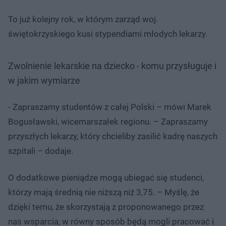
To już kolejny rok, w którym zarząd woj.
świętokrzyskiego kusi stypendiami młodych lekarzy.
Zwolnienie lekarskie na dziecko - komu przysługuje i
w jakim wymiarze
- Zapraszamy studentów z całej Polski – mówi Marek
Bogusławski, wicemarszałek regionu. – Zapraszamy
przyszłych lekarzy, który chcieliby zasilić kadrę naszych
szpitali – dodaje.
O dodatkowe pieniądze mogą ubiegać się studenci,
którzy mają średnią nie niższą niż 3,75. – Myślę, że
dzięki temu, że skorzystają z proponowanego przez
nas wsparcia, w równy sposób będą mogli pracować i