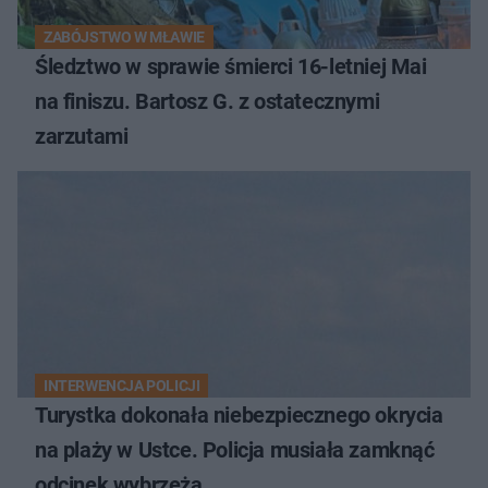
ZABÓJSTWO W MŁAWIE
Śledztwo w sprawie śmierci 16-letniej Mai
na finiszu. Bartosz G. z ostatecznymi
zarzutami
INTERWENCJA POLICJI
Turystka dokonała niebezpiecznego okrycia
na plaży w Ustce. Policja musiała zamknąć
odcinek wybrzeża