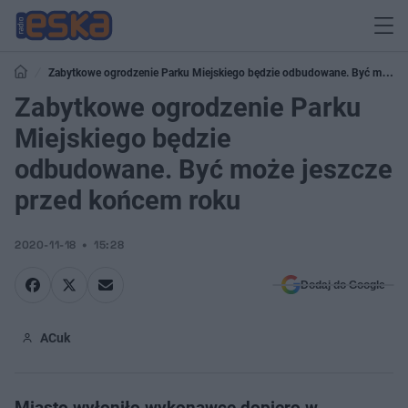
Zabytkowe ogrodzenie Parku Miejskiego będzie odbudowane. Być może
jeszcze przed końcem roku
Zabytkowe ogrodzenie Parku
Miejskiego będzie
odbudowane. Być może jeszcze
przed końcem roku
2020-11-18
15:28
Dodaj do Google
ACuk
Miasto wyłoniło wykonawcę dopiero w