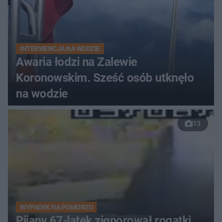
INTERWENCJA NA WODZIE
Awaria łodzi na Zalewie
Koronowskim. Sześć osób utknęło
na wodzie
13
WYPADEK NA POMORZU
Pijany 67-latek zignorował rogatki.