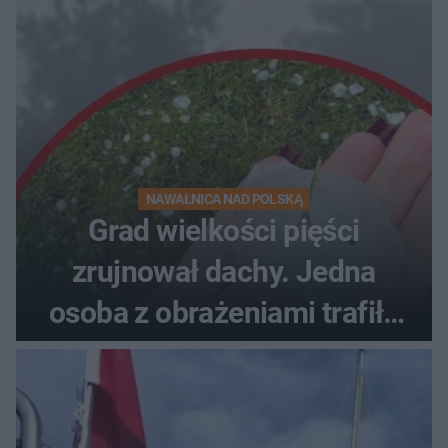
NAWAŁNICA NAD POLSKĄ
Grad wielkości pięści
zrujnował dachy. Jedna
osoba z obrażeniami trafiła
do szpitala