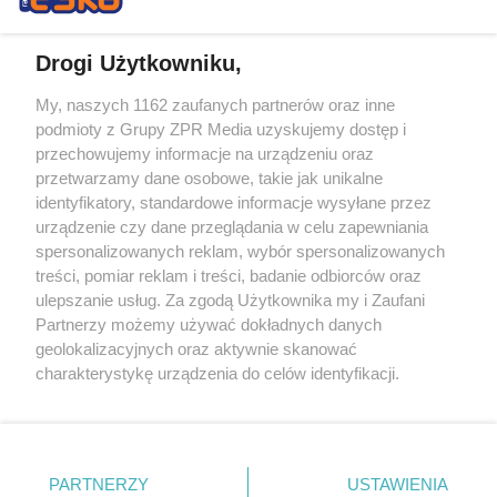
Drogi Użytkowniku,
My, naszych 1162 zaufanych partnerów oraz inne
Żaden utwór zamieszczony w serwisie nie może być powielany i
podmioty z Grupy ZPR Media uzyskujemy dostęp i
rozpowszechniany lub dalej rozpowszechniany w jakikolwiek sposób (w
tym także elektroniczny lub mechaniczny) na jakimkolwiek polu
przechowujemy informacje na urządzeniu oraz
eksploatacji w jakiejkolwiek formie, włącznie z umieszczaniem w
przetwarzamy dane osobowe, takie jak unikalne
Internecie bez pisemnej zgody właściciela praw. Jakiekolwiek użycie lub
identyfikatory, standardowe informacje wysyłane przez
wykorzystanie utworów w całości lub w części z naruszeniem prawa,
tzn. bez właściwej zgody, jest zabronione pod groźbą kary i może być
urządzenie czy dane przeglądania w celu zapewniania
ścigane prawnie.
spersonalizowanych reklam, wybór spersonalizowanych
treści, pomiar reklam i treści, badanie odbiorców oraz
ulepszanie usług. Za zgodą Użytkownika my i Zaufani
Partnerzy możemy używać dokładnych danych
geolokalizacyjnych oraz aktywnie skanować
charakterystykę urządzenia do celów identyfikacji.
Ponieważ cenimy Twoją prywatność, prosimy o zgodę na
O nas
korzystanie z tych technologii poprzez kliknięcie
Informacje prawne
„Akceptuję”. Zgoda jest dobrowolna i zawsze możesz ją
zmienić/wycofać klikając przycisk ustawień prywatności
PARTNERZY
USTAWIENIA
Nasze serwisy