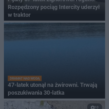
Rozpędzony pociąg Intercity uderzył
w traktor
DRAMAT NAD WODĄ
47-latek utonął na żwirowni. Trwają
poszukiwania 30-latka
10