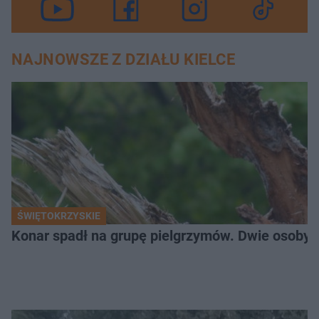
NAJNOWSZE Z DZIAŁU KIELCE
ŚWIĘTOKRZYSKIE
Konar spadł na grupę pielgrzymów. Dwie osoby tr