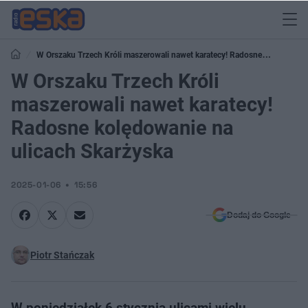
W Orszaku Trzech Króli maszerowali nawet karatecy! Radosne
kolędowanie na ulicach Skarżyska
W Orszaku Trzech Króli
maszerowali nawet karatecy!
Radosne kolędowanie na
ulicach Skarżyska
2025-01-06
15:56
Dodaj do Google
Piotr Stańczak
W poniedziałek 6 stycznia ulicami wielu