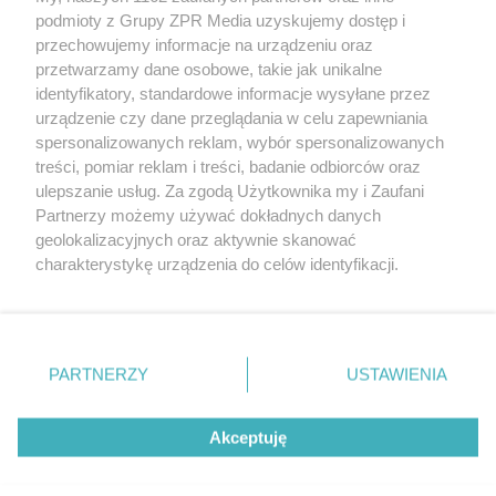
Żaden utwór zamieszczony w serwisie nie może być powielany i
podmioty z Grupy ZPR Media uzyskujemy dostęp i
rozpowszechniany lub dalej rozpowszechniany w jakikolwiek sposób (w
przechowujemy informacje na urządzeniu oraz
tym także elektroniczny lub mechaniczny) na jakimkolwiek polu
eksploatacji w jakiejkolwiek formie, włącznie z umieszczaniem w
przetwarzamy dane osobowe, takie jak unikalne
Internecie bez pisemnej zgody właściciela praw. Jakiekolwiek użycie lub
identyfikatory, standardowe informacje wysyłane przez
wykorzystanie utworów w całości lub w części z naruszeniem prawa,
tzn. bez właściwej zgody, jest zabronione pod groźbą kary i może być
urządzenie czy dane przeglądania w celu zapewniania
ścigane prawnie.
spersonalizowanych reklam, wybór spersonalizowanych
treści, pomiar reklam i treści, badanie odbiorców oraz
ulepszanie usług. Za zgodą Użytkownika my i Zaufani
Partnerzy możemy używać dokładnych danych
geolokalizacyjnych oraz aktywnie skanować
charakterystykę urządzenia do celów identyfikacji.
Ponieważ cenimy Twoją prywatność, prosimy o zgodę na
O nas
korzystanie z tych technologii poprzez kliknięcie
Informacje prawne
„Akceptuję”. Zgoda jest dobrowolna i zawsze możesz ją
zmienić/wycofać klikając przycisk ustawień prywatności
PARTNERZY
USTAWIENIA
Nasze serwisy
znajdujący się w lewym dolnym rogu strony
. Niektóre
rodzaje przetwarzania danych nie wymagają zgody
© 2026 Grupa ZPR Media
Akceptuję
użytkownika, ale masz prawo sprzeciwić się takiemu
przetwarzaniu. Preferencje będą miały zastosowanie tylko
na tej witrynie.