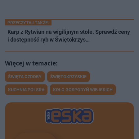
PRZECZYTAJ TAKŻE:
Karp z Rytwian na wigilijnym stole. Sprawdź ceny
i dostępność ryb w Świętokrzys…
ŚWIĘTA OZDOBY
ŚWIĘTOKRZYSKIE
KUCHNIA POLSKA
KOŁO GOSPODYŃ WIEJSKICH