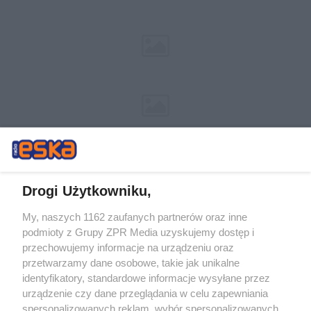
Drogi Użytkowniku,
My, naszych 1162 zaufanych partnerów oraz inne
Żaden utwór zamieszczony w serwisie nie może być powielany i
podmioty z Grupy ZPR Media uzyskujemy dostęp i
rozpowszechniany lub dalej rozpowszechniany w jakikolwiek sposób (w
tym także elektroniczny lub mechaniczny) na jakimkolwiek polu
przechowujemy informacje na urządzeniu oraz
eksploatacji w jakiejkolwiek formie, włącznie z umieszczaniem w
przetwarzamy dane osobowe, takie jak unikalne
Internecie bez pisemnej zgody właściciela praw. Jakiekolwiek użycie lub
identyfikatory, standardowe informacje wysyłane przez
wykorzystanie utworów w całości lub w części z naruszeniem prawa,
tzn. bez właściwej zgody, jest zabronione pod groźbą kary i może być
urządzenie czy dane przeglądania w celu zapewniania
ścigane prawnie.
spersonalizowanych reklam, wybór spersonalizowanych