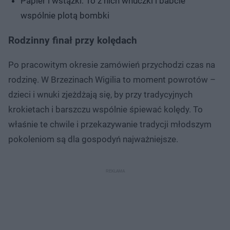
Papier i wstążki: To z nich wnuczki i babcie
wspólnie plotą bombki
Rodzinny finał przy kolędach
Po pracowitym okresie zamówień przychodzi czas na
rodzinę. W Brzezinach Wigilia to moment powrotów –
dzieci i wnuki zjeżdżają się, by przy tradycyjnych
krokietach i barszczu wspólnie śpiewać kolędy. To
właśnie te chwile i przekazywanie tradycji młodszym
pokoleniom są dla gospodyń najważniejsze.