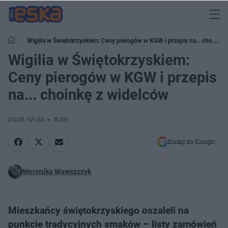
Wigilia w Świętokrzyskiem: Ceny pierogów w KGW i przepis na... choinkę
z widelców
Wigilia w Świętokrzyskiem:
Ceny pierogów w KGW i przepis
na... choinkę z widelców
2025-12-23
8:35
Dodaj do Google
Weronika Wawszczyk
Mieszkańcy świętokrzyskiego oszaleli na
punkcie tradycyjnych smaków – listy zamówień