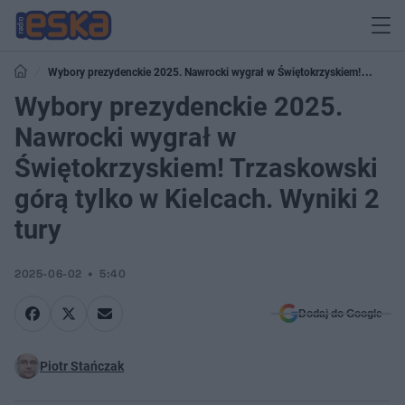
Wybory prezydenckie 2025. Nawrocki wygrał w Świętokrzyskiem!
Trzaskowski górą tylko w Kielcach. Wyniki 2 tury
Wybory prezydenckie 2025.
Nawrocki wygrał w
Świętokrzyskiem! Trzaskowski
górą tylko w Kielcach. Wyniki 2
tury
2025-06-02
5:40
Dodaj do Google
Piotr Stańczak