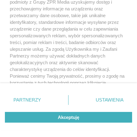
podmioty z Grupy ZPR Media uzyskujemy dostęp i
przechowujemy informacje na urządzeniu oraz
przetwarzamy dane osobowe, takie jak unikalne
Frekwencja w powiecie - 68,24 proc.
identyfikatory, standardowe informacje wysyłane przez
urządzenie czy dane przeglądania w celu zapewniania
Wyniki z powiatu
kieleckiego
:
spersonalizowanych reklam, wybór spersonalizowanych
Karol Nawrocki -
70,94 procent (82 526 głosów)
treści, pomiar reklam i treści, badanie odbiorców oraz
ulepszanie usług. Za zgodą Użytkownika my i Zaufani
Rafał Trzaskowski -
29,06 proc. (33 813).
Partnerzy możemy używać dokładnych danych
geolokalizacyjnych oraz aktywnie skanować
charakterystykę urządzenia do celów identyfikacji.
Frekwencja w powiecie - 71,52 proc.
Ponieważ cenimy Twoją prywatność, prosimy o zgodę na
korzystanie z tych technologii poprzez kliknięcie
Wyniki z powiatu
kazimierskiego
:
„Akceptuję”. Zgoda jest dobrowolna i zawsze możesz ją
zmienić/wycofać klikając przycisk ustawień prywatności
Karol Nawrocki -
70,20 procent (11 196 głosów)
PARTNERZY
USTAWIENIA
znajdujący się w lewym dolnym rogu strony
. Niektóre
Rafał Trzaskowski -
29,80 proc. (4 752).
rodzaje przetwarzania danych nie wymagają zgody
Akceptuję
użytkownika, ale masz prawo sprzeciwić się takiemu
przetwarzaniu. Preferencje będą miały zastosowanie tylko
Frekwencja w powiecie wyniosła 62,25 proc.
na tej witrynie.