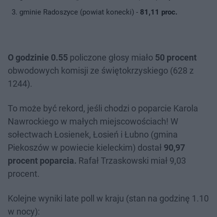
gminie Radoszyce (powiat konecki) -
81,11 proc.
O godzinie 0.55
policzone głosy miało
50 procent
obwodowych komisji ze świętokrzyskiego (628 z
1244).
To może być rekord, jeśli chodzi o poparcie Karola
Nawrockiego w małych miejscowościach! W
sołectwach Łosienek, Łosień i Łubno (gmina
Piekoszów w powiecie kieleckim) dostał
90,97
procent poparcia.
Rafał Trzaskowski miał 9,03
procent.
Kolejne wyniki late poll w kraju (stan na godzinę 1.10
w nocy):