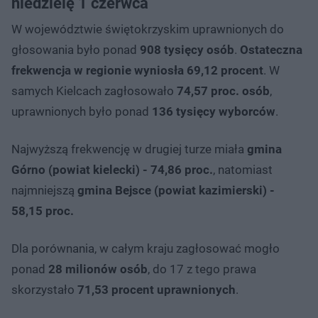
niedzielę 1 czerwca
W województwie świętokrzyskim uprawnionych do
głosowania było ponad
908 tysięcy osób
.
Ostateczna
frekwencja w regionie wyniosła 69,12 procent
. W
samych Kielcach zagłosowało
74,57 proc. osób
,
uprawnionych było ponad
136 tysięcy wyborców
.
Najwyższą frekwencję w drugiej turze miała
gmina
Górno (powiat kielecki) - 74,86 proc.
, natomiast
najmniejszą
gmina Bejsce (powiat kazimierski) -
58,15 proc.
Dla porównania, w całym kraju zagłosować mogło
ponad
28 milionów osób
, do 17 z tego prawa
skorzystało
71,53 procent uprawnionych
.