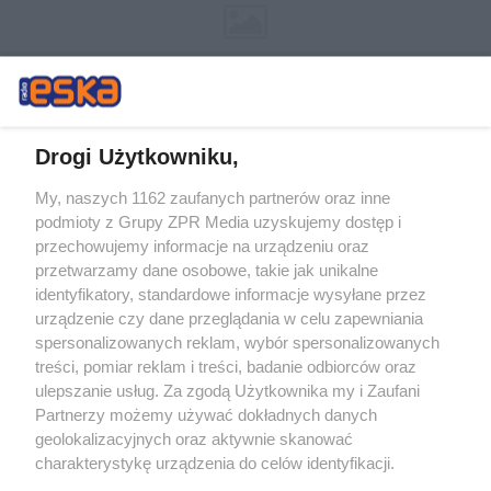
Drogi Użytkowniku,
My, naszych 1162 zaufanych partnerów oraz inne
Żaden utwór zamieszczony w serwisie nie może być powielany i
podmioty z Grupy ZPR Media uzyskujemy dostęp i
rozpowszechniany lub dalej rozpowszechniany w jakikolwiek sposób (w
tym także elektroniczny lub mechaniczny) na jakimkolwiek polu
przechowujemy informacje na urządzeniu oraz
eksploatacji w jakiejkolwiek formie, włącznie z umieszczaniem w
przetwarzamy dane osobowe, takie jak unikalne
Internecie bez pisemnej zgody właściciela praw. Jakiekolwiek użycie lub
identyfikatory, standardowe informacje wysyłane przez
wykorzystanie utworów w całości lub w części z naruszeniem prawa,
tzn. bez właściwej zgody, jest zabronione pod groźbą kary i może być
urządzenie czy dane przeglądania w celu zapewniania
ścigane prawnie.
spersonalizowanych reklam, wybór spersonalizowanych
treści, pomiar reklam i treści, badanie odbiorców oraz
ulepszanie usług. Za zgodą Użytkownika my i Zaufani
Partnerzy możemy używać dokładnych danych
geolokalizacyjnych oraz aktywnie skanować
charakterystykę urządzenia do celów identyfikacji.
Ponieważ cenimy Twoją prywatność, prosimy o zgodę na
O nas