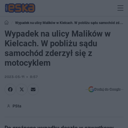
Wypadek na ulicy Malików w Kielcach. W pobliżu sądu samochód zderzył
się z motocyklem
Wypadek na ulicy Malików w
Kielcach. W pobliżu sądu
samochód zderzył się z
motocyklem
2023-05-11
8:57
Dodaj do Google
PSta
Do groźnego wypadku doszło w czwartkowy