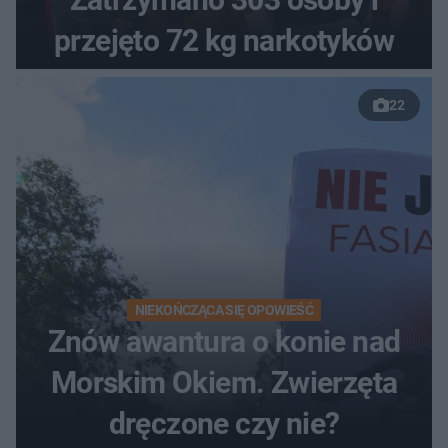
przejęto 72 kg narkotyków
22
NIEKOŃCZĄCA SIĘ OPOWIEŚĆ
Znów awantura o konie nad
Morskim Okiem. Zwierzęta
dręczone czy nie?