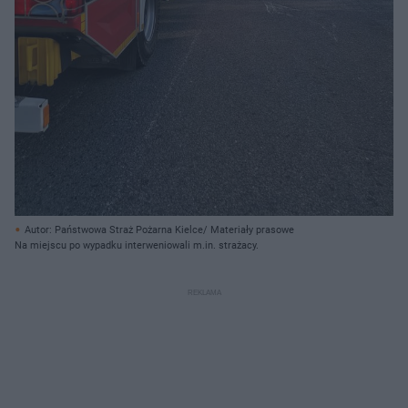
Autor: Państwowa Straż Pożarna Kielce/ Materiały prasowe
Na miejscu po wypadku interweniowali m.in. strażacy.