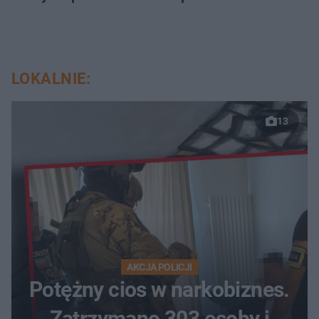
LOKALNIE:
13
AKCJA POLICJI
Potężny cios w narkobiznes.
Zatrzymano 303 osoby i