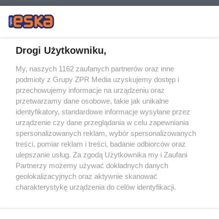
Drogi Użytkowniku,
My, naszych 1162 zaufanych partnerów oraz inne
Żaden utwór zamieszczony w serwisie nie może być powielany i
podmioty z Grupy ZPR Media uzyskujemy dostęp i
rozpowszechniany lub dalej rozpowszechniany w jakikolwiek sposób (w
przechowujemy informacje na urządzeniu oraz
tym także elektroniczny lub mechaniczny) na jakimkolwiek polu
eksploatacji w jakiejkolwiek formie, włącznie z umieszczaniem w
przetwarzamy dane osobowe, takie jak unikalne
Internecie bez pisemnej zgody właściciela praw. Jakiekolwiek użycie lub
identyfikatory, standardowe informacje wysyłane przez
wykorzystanie utworów w całości lub w części z naruszeniem prawa,
tzn. bez właściwej zgody, jest zabronione pod groźbą kary i może być
urządzenie czy dane przeglądania w celu zapewniania
ścigane prawnie.
spersonalizowanych reklam, wybór spersonalizowanych
treści, pomiar reklam i treści, badanie odbiorców oraz
ulepszanie usług. Za zgodą Użytkownika my i Zaufani
Partnerzy możemy używać dokładnych danych
geolokalizacyjnych oraz aktywnie skanować
charakterystykę urządzenia do celów identyfikacji.
Ponieważ cenimy Twoją prywatność, prosimy o zgodę na
O nas
korzystanie z tych technologii poprzez kliknięcie
Informacje prawne