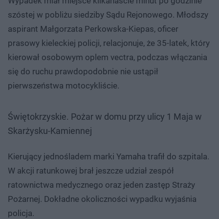
Wypadek miał miejsce kilkanaście minut po godzinie
szóstej w pobliżu siedziby Sądu Rejonowego. Młodszy
aspirant Małgorzata Perkowska-Kiepas, oficer
prasowy kieleckiej policji, relacjonuje, że 35-latek, który
kierował osobowym oplem vectra, podczas włączania
się do ruchu prawdopodobnie nie ustąpił
pierwszeństwa motocykliście.
Świętokrzyskie. Pożar w domu przy ulicy 1 Maja w
Skarżysku-Kamiennej
Kierujący jednośladem marki Yamaha trafił do szpitala.
W akcji ratunkowej brał jeszcze udział zespół
ratownictwa medycznego oraz jeden zastęp Straży
Pożarnej. Dokładne okoliczności wypadku wyjaśnia
policja.