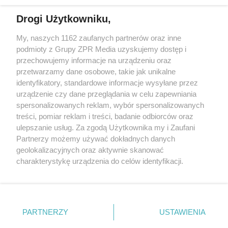
Drogi Użytkowniku,
My, naszych 1162 zaufanych partnerów oraz inne
Żaden utwór zamieszczony w serwisie nie może być powielany i
podmioty z Grupy ZPR Media uzyskujemy dostęp i
rozpowszechniany lub dalej rozpowszechniany w jakikolwiek sposób (w
tym także elektroniczny lub mechaniczny) na jakimkolwiek polu
przechowujemy informacje na urządzeniu oraz
eksploatacji w jakiejkolwiek formie, włącznie z umieszczaniem w
przetwarzamy dane osobowe, takie jak unikalne
Internecie bez pisemnej zgody właściciela praw. Jakiekolwiek użycie lub
identyfikatory, standardowe informacje wysyłane przez
wykorzystanie utworów w całości lub w części z naruszeniem prawa,
tzn. bez właściwej zgody, jest zabronione pod groźbą kary i może być
urządzenie czy dane przeglądania w celu zapewniania
ścigane prawnie.
spersonalizowanych reklam, wybór spersonalizowanych
treści, pomiar reklam i treści, badanie odbiorców oraz
ulepszanie usług. Za zgodą Użytkownika my i Zaufani
Partnerzy możemy używać dokładnych danych
geolokalizacyjnych oraz aktywnie skanować
charakterystykę urządzenia do celów identyfikacji.
Ponieważ cenimy Twoją prywatność, prosimy o zgodę na
O nas
korzystanie z tych technologii poprzez kliknięcie
Informacje prawne
„Akceptuję”. Zgoda jest dobrowolna i zawsze możesz ją
zmienić/wycofać klikając przycisk ustawień prywatności
PARTNERZY
USTAWIENIA
Nasze serwisy
znajdujący się w lewym dolnym rogu strony
. Niektóre