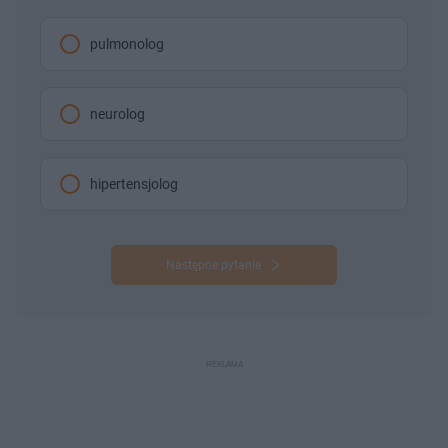
pulmonolog
neurolog
hipertensjolog
Następne pytanie