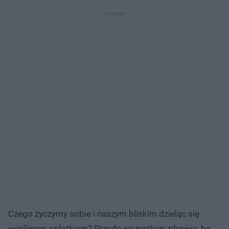
Czego życzymy sobie i naszym bliskim dzieląc się
wigilijnym opłatkiem? Przede wszystkim zdrowia, bo