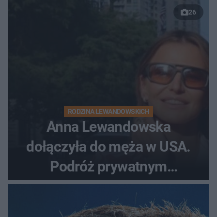
26
RODZINA LEWANDOWSKICH
Anna Lewandowska
dołączyła do męża w USA.
Podróż prywatnym
odrzutowcem to dopiero
początek!