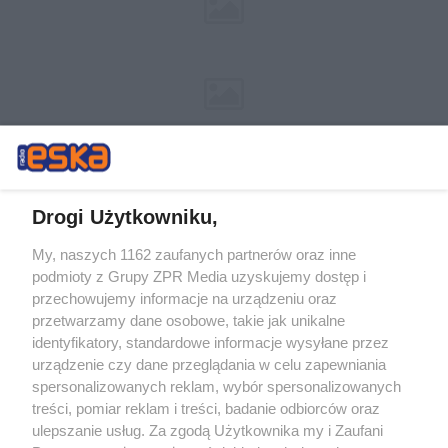
Drogi Użytkowniku,
My, naszych 1162 zaufanych partnerów oraz inne
Żaden utwór zamieszczony w serwisie nie może być powielany i
podmioty z Grupy ZPR Media uzyskujemy dostęp i
rozpowszechniany lub dalej rozpowszechniany w jakikolwiek sposób (w
tym także elektroniczny lub mechaniczny) na jakimkolwiek polu
przechowujemy informacje na urządzeniu oraz
eksploatacji w jakiejkolwiek formie, włącznie z umieszczaniem w
przetwarzamy dane osobowe, takie jak unikalne
Internecie bez pisemnej zgody właściciela praw. Jakiekolwiek użycie lub
identyfikatory, standardowe informacje wysyłane przez
wykorzystanie utworów w całości lub w części z naruszeniem prawa,
tzn. bez właściwej zgody, jest zabronione pod groźbą kary i może być
urządzenie czy dane przeglądania w celu zapewniania
ścigane prawnie.
spersonalizowanych reklam, wybór spersonalizowanych
treści, pomiar reklam i treści, badanie odbiorców oraz
ulepszanie usług. Za zgodą Użytkownika my i Zaufani