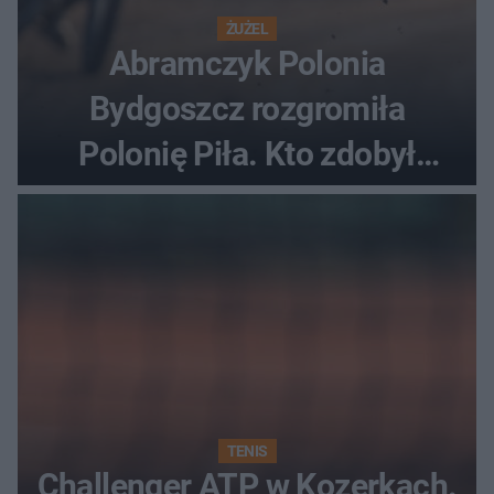
ŻUŻEL
Abramczyk Polonia
Bydgoszcz rozgromiła
Polonię Piła. Kto zdobył
najwięcej punktów?
TENIS
Challenger ATP w Kozerkach.