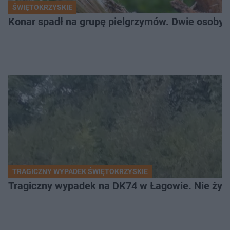
ŚWIĘTOKRZYSKIE
Konar spadł na grupę pielgrzymów. Dwie osoby tr
TRAGICZNY WYPADEK ŚWIĘTOKRZYSKIE
Tragiczny wypadek na DK74 w Łagowie. Nie żyje