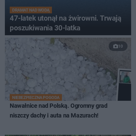
DRAMAT NAD WODĄ
47-latek utonął na żwirowni. Trwają
poszukiwania 30-latka
10
NIEBEZPIECZNA POGODA
Nawałnice nad Polską. Ogromny grad
niszczy dachy i auta na Mazurach!