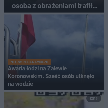
osoba z obrażeniami trafiła
do szpitala
INTERWENCJA NA WODZIE
Awaria łodzi na Zalewie
Koronowskim. Sześć osób utknęło
na wodzie
13