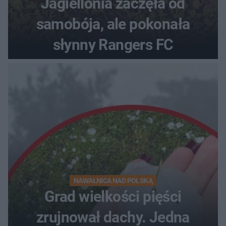
Jagiellonia zaczęła od
samobója, ale pokonała
słynny Rangers FC
NAWAŁNICA NAD POLSKĄ
Grad wielkości pięści
zrujnował dachy. Jedna