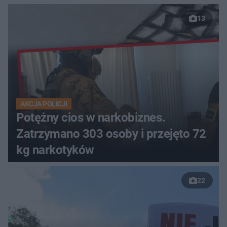
13
AKCJA POLICJI
Potężny cios w narkobiznes.
Zatrzymano 303 osoby i przejęto 72
kg narkotyków
22