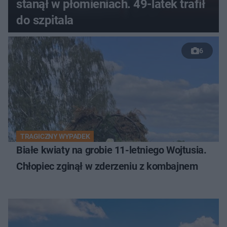
stanął w płomieniach. 49-latek trafił
do szpitala
6
TRAGICZNY WYPADEK
Białe kwiaty na grobie 11-letniego Wojtusia.
Chłopiec zginął w zderzeniu z kombajnem