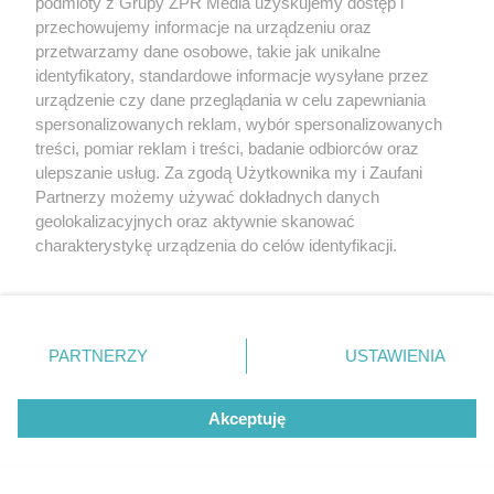
podmioty z Grupy ZPR Media uzyskujemy dostęp i
Gonzaleza
przechowujemy informacje na urządzeniu oraz
przetwarzamy dane osobowe, takie jak unikalne
identyfikatory, standardowe informacje wysyłane przez
ZOBACZ WIĘCEJ
urządzenie czy dane przeglądania w celu zapewniania
spersonalizowanych reklam, wybór spersonalizowanych
treści, pomiar reklam i treści, badanie odbiorców oraz
ulepszanie usług. Za zgodą Użytkownika my i Zaufani
Partnerzy możemy używać dokładnych danych
geolokalizacyjnych oraz aktywnie skanować
charakterystykę urządzenia do celów identyfikacji.
Ponieważ cenimy Twoją prywatność, prosimy o zgodę na
korzystanie z tych technologii poprzez kliknięcie
„Akceptuję”. Zgoda jest dobrowolna i zawsze możesz ją
zmienić/wycofać klikając przycisk ustawień prywatności
PARTNERZY
USTAWIENIA
znajdujący się w lewym dolnym rogu strony
. Niektóre
rodzaje przetwarzania danych nie wymagają zgody
Akceptuję
użytkownika, ale masz prawo sprzeciwić się takiemu
przetwarzaniu. Preferencje będą miały zastosowanie tylko
na tej witrynie.