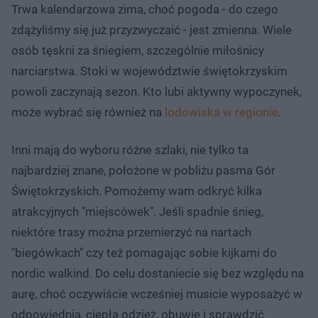
Trwa kalendarzowa zima, choć pogoda - do czego
zdążyliśmy się już przyzwyczaić - jest zmienna. Wiele
osób tęskni za śniegiem, szczególnie miłośnicy
narciarstwa. Stoki w województwie świętokrzyskim
powoli zaczynają sezon. Kto lubi aktywny wypoczynek,
może wybrać się również na
lodowiska w regionie
.
Inni mają do wyboru różne szlaki, nie tylko ta
najbardziej znane, położone w pobliżu pasma Gór
Świętokrzyskich. Pomożemy wam odkryć kilka
atrakcyjnych "miejscówek". Jeśli spadnie śnieg,
niektóre trasy można przemierzyć na nartach
"biegówkach" czy też pomagając sobie kijkami do
nordic walkind. Do celu dostaniecie się bez względu na
aurę, choć oczywiście wcześniej musicie wyposażyć w
odpowiednią, ciepłą odzież, obuwie i sprawdzić