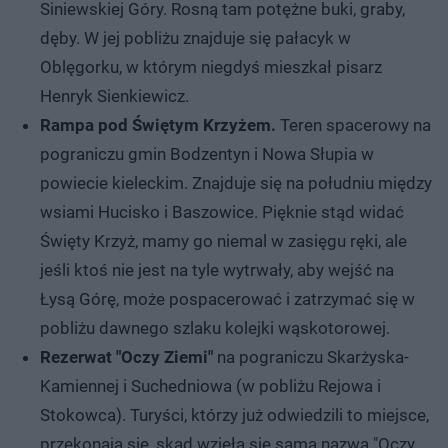
Siniewskiej Góry. Rosną tam potężne buki, graby,
dęby. W jej pobliżu znajduje się pałacyk w
Oblęgorku, w którym niegdyś mieszkał pisarz
Henryk Sienkiewicz.
Rampa pod Świętym Krzyżem.
Teren spacerowy na
pograniczu gmin Bodzentyn i Nowa Słupia w
powiecie kieleckim. Znajduje się na południu między
wsiami Hucisko i Baszowice. Pięknie stąd widać
Święty Krzyż, mamy go niemal w zasięgu ręki, ale
jeśli ktoś nie jest na tyle wytrwały, aby wejść na
Łysą Górę, może pospacerować i zatrzymać się w
pobliżu dawnego szlaku kolejki wąskotorowej.
Rezerwat "Oczy Ziemi"
na pograniczu Skarżyska-
Kamiennej i Suchedniowa (w pobliżu Rejowa i
Stokowca). Turyści, którzy już odwiedzili to miejsce,
przekonają się, skąd wzięła się sama nazwa "Oczy