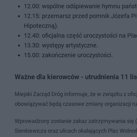
12.00: wspólne odśpiewanie hymnu pańs
12.15: przemarsz przed pomnik Józefa Pił
Hipoteczną).
12.40: oficjalna część uroczystości na Pl
13.30: występy artystyczne.
15.00: zakończenie uroczystości.
Ważne dla kierowców - utrudnienia 11 li
Miejski Zarząd Dróg informuje, że w związku z ofi
obowiązywać będą czasowe zmiany organizacji ruc
Wprowadzony zostanie zakaz zatrzymywania się (zn
Sienkiewicza oraz ulicach okalających Plac Wolno