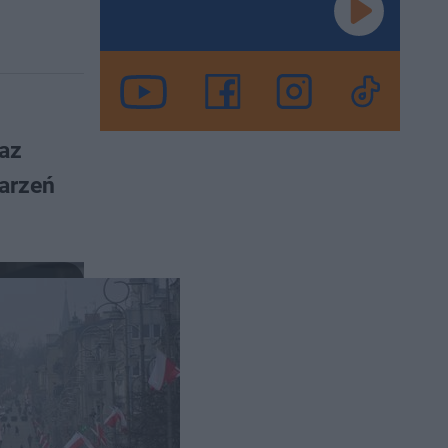
raz
darzeń