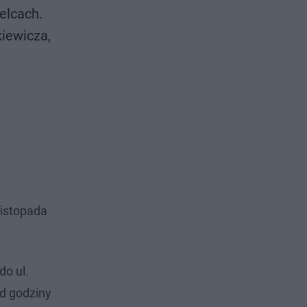
elcach.
kiewicza,
Listopada
do ul.
od godziny