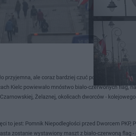
mało przyjemna, ale coraz bardziej czuć podniosły nastrój p
cach Kielc powiewało mnóstwo biało-czerwonych flag, na
 Czarnowskiej, Żelaznej, okolicach dworców - kolejowego 
ci to jest: Pomnik Niepodległości przed Dworcem PKP, 
asta zostanie wystawiony maszt z biało-czerwoną flag - 