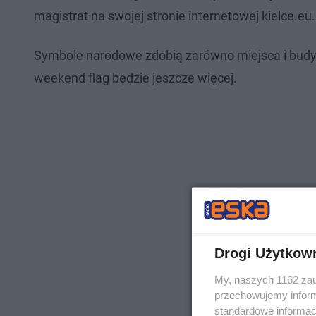
magistrat na swojej stronie internetowej kielce.eu
Symbole narodowe zdobią zarówno miejsca i budyn
weekend flag będzie jeszcze więcej.
Drogi Użytkow
My, naszych 1162 zau
przechowujemy informa
standardowe informac