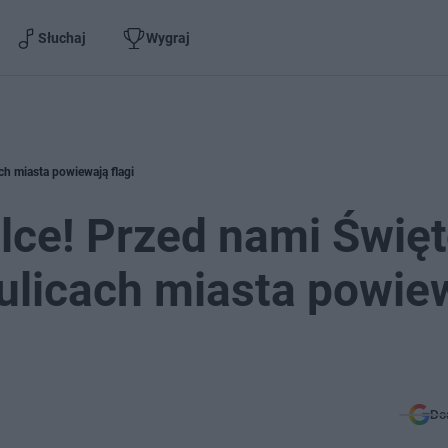
Słuchaj
Wygraj
ch miasta powiewają flagi
lce! Przed nami Świę
 ulicach miasta powie
Do