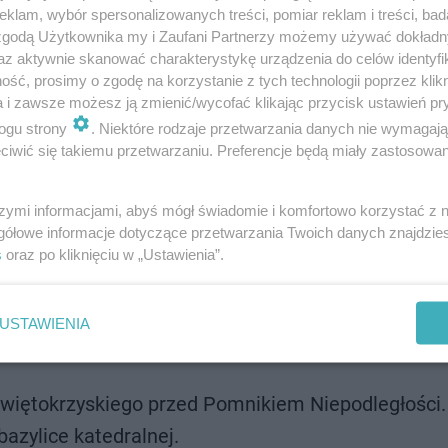
klam, wybór spersonalizowanych treści, pomiar reklam i treści, bad
portowcy. Około 1200 osób, według zapowiedzi organizat
 zgodą Użytkownika my i Zaufani Partnerzy możemy używać dokład
az aktywnie skanować charakterystykę urządzenia do celów identyfi
Więcej o tych zawodach piszemy tutaj:
Dzień Niepodległ
ść, prosimy o zgodę na korzystanie z tych technologii poprzez klikn
pada
a i zawsze możesz ją zmienić/wycofać klikając przycisk ustawień pr
ogu strony
. Niektóre rodzaje przetwarzania danych nie wymagaj
iwić się takiemu przetwarzaniu. Preferencje będą miały zastosowanie
odowy Salon Przemysłu Obronnego w Targach
szymi informacjami, abyś mógł świadomie i komfortowo korzystać z
gółowe informacje dotyczące przetwarzania Twoich danych znajdzi
s
oraz po kliknięciu w „Ustawienia”.
 obchodów
poniedziałek 11 listopada na Placu Wolności. Program j
USTAWIENIA
Świętokrzyskiego przed Pomnikiem Niepodległości.
bazylice katedralnej.