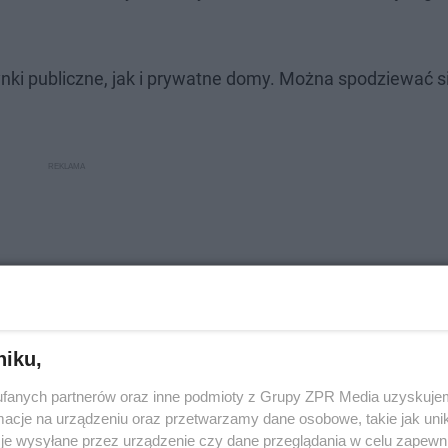
.
ki publiczne, jak i prywatne domy. Można spodziewać si
niku,
fanych partnerów oraz inne podmioty z Grupy ZPR Media uzyskujem
cje na urządzeniu oraz przetwarzamy dane osobowe, takie jak unika
je wysyłane przez urządzenie czy dane przeglądania w celu zapewn