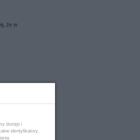
ę, że w
y dostęp i
lne identyfikatory,
iania