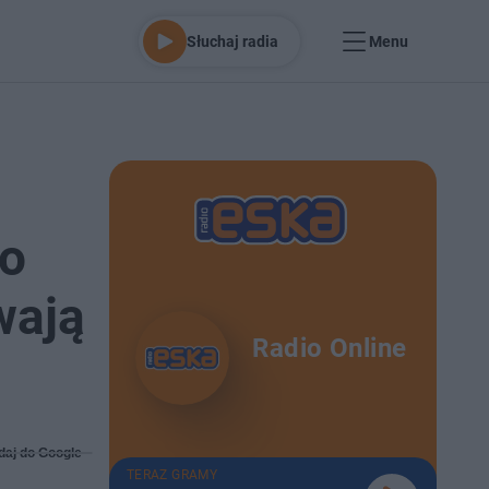
Słuchaj radia
Menu
to
wają
Radio Online
daj do Google
TERAZ GRAMY