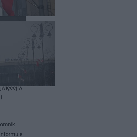
rzed
jwięcej w
i
Pomnik
informuje