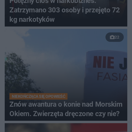
Potężny cios w narkobiznes.
Zatrzymano 303 osoby i przejęto 72
kg narkotyków
22
NIEKOŃCZĄCA SIĘ OPOWIEŚĆ
Znów awantura o konie nad Morskim
Okiem. Zwierzęta dręczone czy nie?