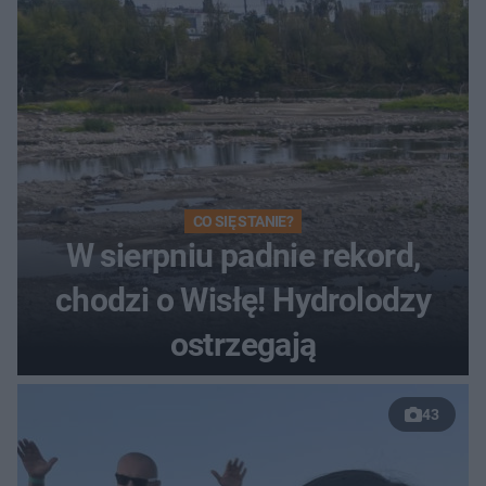
CO SIĘ STANIE?
W sierpniu padnie rekord,
chodzi o Wisłę! Hydrolodzy
ostrzegają
43