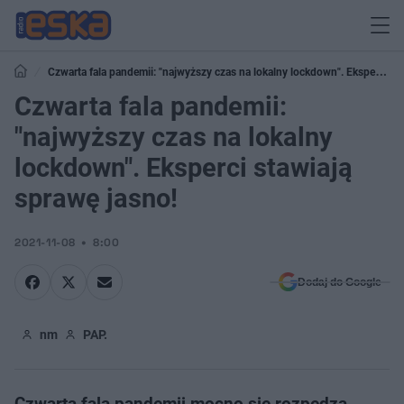
Czwarta fala pandemii: "najwyższy czas na lokalny lockdown". Eksperci
stawiają sprawę jasno!
Czwarta fala pandemii:
"najwyższy czas na lokalny
lockdown". Eksperci stawiają
sprawę jasno!
2021-11-08
8:00
Dodaj do Google
nm
PAP.
Czwarta fala pandemii mocno się rozpędza.