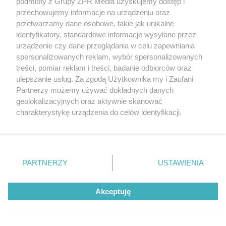
podmioty z Grupy ZPR Media uzyskujemy dostęp i
przechowujemy informacje na urządzeniu oraz
przetwarzamy dane osobowe, takie jak unikalne
identyfikatory, standardowe informacje wysyłane przez
urządzenie czy dane przeglądania w celu zapewniania
spersonalizowanych reklam, wybór spersonalizowanych
treści, pomiar reklam i treści, badanie odbiorców oraz
ulepszanie usług. Za zgodą Użytkownika my i Zaufani
Partnerzy możemy używać dokładnych danych
geolokalizacyjnych oraz aktywnie skanować
charakterystykę urządzenia do celów identyfikacji.
Ponieważ cenimy Twoją prywatność, prosimy o zgodę na
korzystanie z tych technologii poprzez kliknięcie
„Akceptuję”. Zgoda jest dobrowolna i zawsze możesz ją
zmienić/wycofać klikając przycisk ustawień prywatności
PARTNERZY
USTAWIENIA
znajdujący się w lewym dolnym rogu strony
. Niektóre
rodzaje przetwarzania danych nie wymagają zgody
Akceptuję
użytkownika, ale masz prawo sprzeciwić się takiemu
przetwarzaniu. Preferencje będą miały zastosowanie tylko
na tej witrynie.