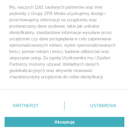
My, naszych 1162 zaufanych partnerów oraz inne
Żaden utwór zamieszczony w serwisie nie może być powielany i
podmioty z Grupy ZPR Media uzyskujemy dostęp i
rozpowszechniany lub dalej rozpowszechniany w jakikolwiek sposób (w
przechowujemy informacje na urządzeniu oraz
tym także elektroniczny lub mechaniczny) na jakimkolwiek polu
eksploatacji w jakiejkolwiek formie, włącznie z umieszczaniem w
przetwarzamy dane osobowe, takie jak unikalne
Internecie bez pisemnej zgody właściciela praw. Jakiekolwiek użycie lub
identyfikatory, standardowe informacje wysyłane przez
wykorzystanie utworów w całości lub w części z naruszeniem prawa,
tzn. bez właściwej zgody, jest zabronione pod groźbą kary i może być
urządzenie czy dane przeglądania w celu zapewniania
ścigane prawnie.
spersonalizowanych reklam, wybór spersonalizowanych
treści, pomiar reklam i treści, badanie odbiorców oraz
ulepszanie usług. Za zgodą Użytkownika my i Zaufani
Partnerzy możemy używać dokładnych danych
geolokalizacyjnych oraz aktywnie skanować
charakterystykę urządzenia do celów identyfikacji.
Ponieważ cenimy Twoją prywatność, prosimy o zgodę na
O nas
korzystanie z tych technologii poprzez kliknięcie
Informacje prawne
„Akceptuję”. Zgoda jest dobrowolna i zawsze możesz ją
zmienić/wycofać klikając przycisk ustawień prywatności
PARTNERZY
USTAWIENIA
Nasze serwisy
znajdujący się w lewym dolnym rogu strony
. Niektóre
rodzaje przetwarzania danych nie wymagają zgody
© 2026 Grupa ZPR Media
Akceptuję
użytkownika, ale masz prawo sprzeciwić się takiemu
przetwarzaniu. Preferencje będą miały zastosowanie tylko