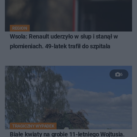
REGION
Wsola: Renault uderzyło w słup i stanął w
płomieniach. 49-latek trafił do szpitala
6
TRAGICZNY WYPADEK
Białe kwiaty na grobie 11-letniego Wojtusia.