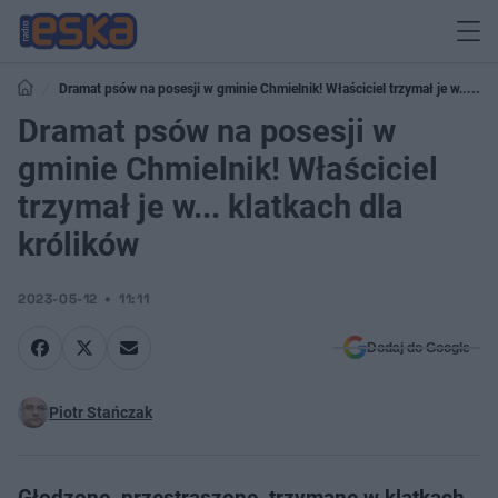
Dramat psów na posesji w gminie Chmielnik! Właściciel trzymał je w...
klatkach dla królików
Dramat psów na posesji w
gminie Chmielnik! Właściciel
trzymał je w... klatkach dla
królików
2023-05-12
11:11
Dodaj do Google
Piotr Stańczak
Głodzone, przestraszone, trzymane w klatkach