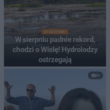
CO SIĘ STANIE?
W sierpniu padnie rekord,
chodzi o Wisłę! Hydrolodzy
ostrzegają
43