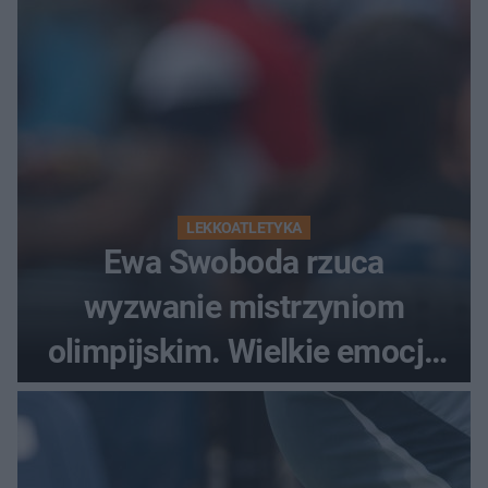
LEKKOATLETYKA
Ewa Swoboda rzuca
wyzwanie mistrzyniom
olimpijskim. Wielkie emocje
podczas Silesia Memoriału
Kamili Skolimowskiej