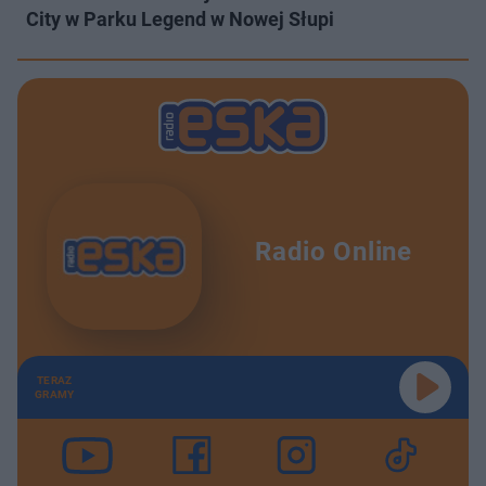
City w Parku Legend w Nowej Słupi
Radio Online
TERAZ
GRAMY