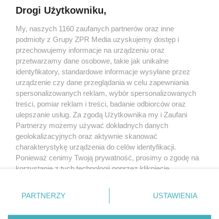
Drogi Użytkowniku,
My, naszych 1160 zaufanych partnerów oraz inne
Żaden utwór zamieszczony w serwisie nie może być powielany i
podmioty z Grupy ZPR Media uzyskujemy dostęp i
rozpowszechniany lub dalej rozpowszechniany w jakikolwiek sposób (w
tym także elektroniczny lub mechaniczny) na jakimkolwiek polu
przechowujemy informacje na urządzeniu oraz
eksploatacji w jakiejkolwiek formie, włącznie z umieszczaniem w Internecie
przetwarzamy dane osobowe, takie jak unikalne
bez pisemnej zgody właściciela praw. Jakiekolwiek użycie lub
wykorzystanie utworów w całości lub w części z naruszeniem prawa, tzn.
identyfikatory, standardowe informacje wysyłane przez
bez właściwej zgody, jest zabronione pod groźbą kary i może być ścigane
urządzenie czy dane przeglądania w celu zapewniania
prawnie.
spersonalizowanych reklam, wybór spersonalizowanych
treści, pomiar reklam i treści, badanie odbiorców oraz
ulepszanie usług. Za zgodą Użytkownika my i Zaufani
Partnerzy możemy używać dokładnych danych
geolokalizacyjnych oraz aktywnie skanować
charakterystykę urządzenia do celów identyfikacji.
O nas
Ponieważ cenimy Twoją prywatność, prosimy o zgodę na
korzystanie z tych technologii poprzez kliknięcie
Informacje prawne
„Akceptuję”. Zgoda jest dobrowolna i zawsze możesz ją
zmienić/wycofać klikając przycisk ustawień prywatności
Nasze serwisy
PARTNERZY
USTAWIENIA
znajdujący się w lewym dolnym rogu strony
. Niektóre
rodzaje przetwarzania danych nie wymagają zgody
© 2026 Grupa ZPR Media