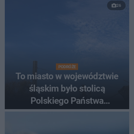
26
PODRÓŻE
To miasto w województwie
śląskim było stolicą
Polskiego Państwa
Podziemnego. Dziś zna je
każdy pielgrzym