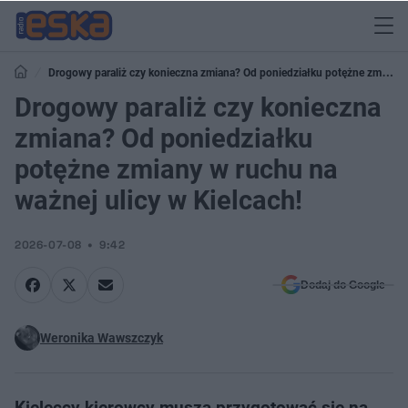
Drogowy paraliż czy konieczna zmiana? Od poniedziałku potężne zmiany
w ruchu na ważnej ulicy w Kielcach!
Drogowy paraliż czy konieczna
zmiana? Od poniedziałku
potężne zmiany w ruchu na
ważnej ulicy w Kielcach!
2026-07-08
9:42
Dodaj do Google
Weronika Wawszczyk
Kieleccy kierowcy muszą przygotować się na