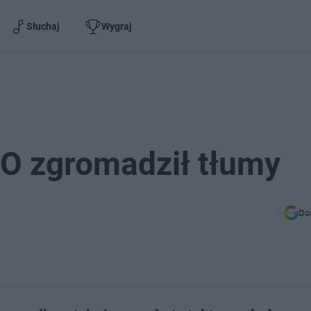
Słuchaj
Wygraj
O zgromadził tłumy
Do