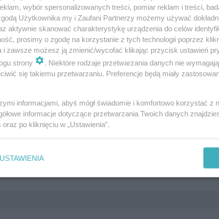
klam, wybór spersonalizowanych treści, pomiar reklam i treści, bad
 zgodą Użytkownika my i Zaufani Partnerzy możemy używać dokład
az aktywnie skanować charakterystykę urządzenia do celów identyfi
ść, prosimy o zgodę na korzystanie z tych technologii poprzez klikn
a i zawsze możesz ją zmienić/wycofać klikając przycisk ustawień pr
e! Czy znasz odpowiedzi na pytani
ogu strony
. Niektóre rodzaje przetwarzania danych nie wymagaj
iwić się takiemu przetwarzaniu. Preferencje będą miały zastosowanie
szymi informacjami, abyś mógł świadomie i komfortowo korzystać z
gółowe informacje dotyczące przetwarzania Twoich danych znajdzi
s
oraz po kliknięciu w „Ustawienia”.
USTAWIENIA