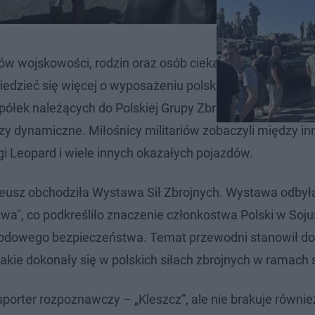
atów wojskowości, rodzin oraz osób ciekawych nowoczes
iedzieć się więcej o wyposażeniu polskiej armii. Na gośc
 spółek należących do Polskiej Grupy Zbrojeniowej, ale tak
y dynamiczne. Miłośnicy militariów zobaczyli między in
 Leopard i wiele innych okazałych pojazdów.
leusz obchodziła Wystawa Sił Zbrojnych. Wystawa odbyła
twa", co podkreśliło znaczenie członkostwa Polski w Soj
rodowego bezpieczeństwa. Temat przewodni stanowił d
akie dokonały się w polskich siłach zbrojnych w ramach 
sporter rozpoznawczy – „Kleszcz”, ale nie brakuje równie