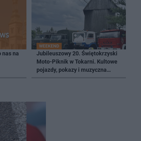
WEEKEND
 nas na
Jubileuszowy 20. Świętokrzyski
Moto-Piknik w Tokarni. Kultowe
pojazdy, pokazy i muzyczna
scena w Muzeum Wsi Kieleckiej