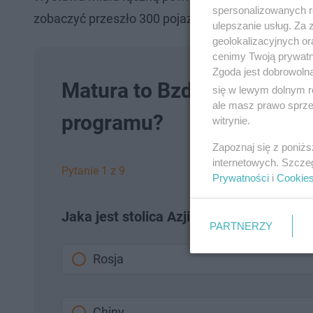
spersonalizowanych re
zobaczyć przeszło 300 pojazdów.
ulepszanie usług. Za
geolokalizacyjnych or
cenimy Twoją prywatno
Zgoda jest dobrowoln
Matura to Bzdura w Mielni
się w lewym dolnym r
ale masz prawo sprzec
programu?
witrynie.
Zapoznaj się z poniż
internetowych. Szcze
Pytanie 1 z 9
Prywatności
i
Cookie
Jaka jest stolica Azji?
PARTNERZY
Rosja
Chiny