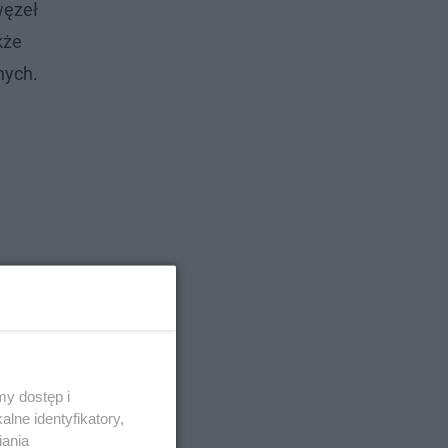
węzeł
kże
nych.
y dostęp i
lne identyfikatory,
iania
zy i