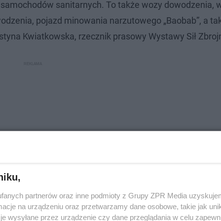
 samochodów sanitarnych. To także wozy dowodzenia, 
wodzenia, pojazd minowania narzutowego „Baobab”, a ta
styna Kwiatkowska, rzecznik prasowy Wystawy Sił Zbroj
niku,
fanych partnerów oraz inne podmioty z Grupy ZPR Media uzyskujem
cje na urządzeniu oraz przetwarzamy dane osobowe, takie jak unika
je wysyłane przez urządzenie czy dane przeglądania w celu zapewn
w kwadratowych. Można było spotkać ponad 700 żołnier