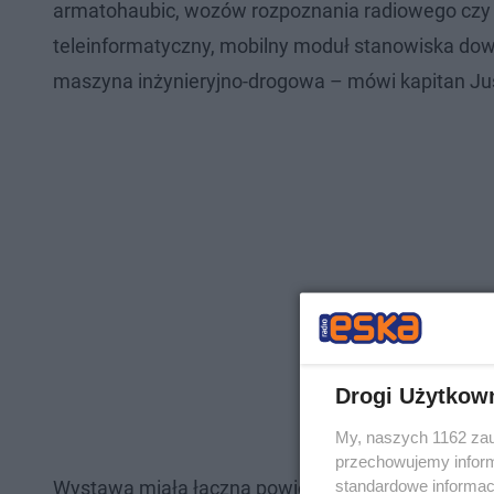
armatohaubic, wozów rozpoznania radiowego czy
teleinformatyczny, mobilny moduł stanowiska do
maszyna inżynieryjno-drogowa – mówi kapitan Ju
Drogi Użytkow
My, naszych 1162 zau
przechowujemy informa
standardowe informac
Wystawa miała łączną powierzchnię 11 tys. metró