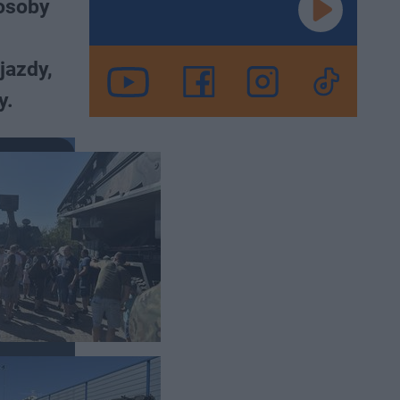
 osoby
jazdy,
y.