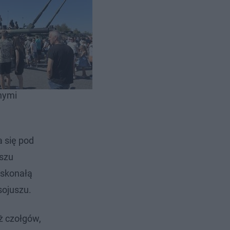
nych
i czekała
że
nymi
 się pod
uszu
oskonałą
sojuszu.
ż czołgów,