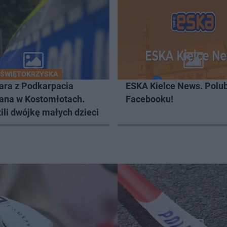
 ŚWIĘTOKRZYSKA
para z Podkarpacia
ESKA Kielce News. Polub
ana w Kostomłotach.
Facebooku!
li dwójkę małych dzieci