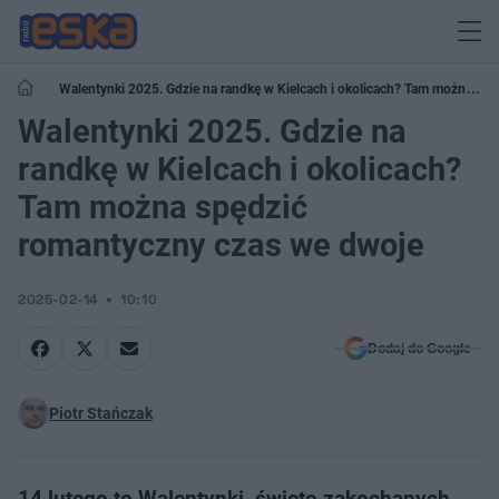
Walentynki 2025. Gdzie na randkę w Kielcach i okolicach? Tam można
spędzić romantyczny czas we dwoje
Walentynki 2025. Gdzie na
randkę w Kielcach i okolicach?
Tam można spędzić
romantyczny czas we dwoje
2025-02-14
10:10
Dodaj do Google
Piotr Stańczak
14 lutego to Walentynki, święto zakochanych.