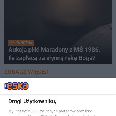
PIŁKA NOŻNA
Aukcja piłki Maradony z MŚ 1986.
Ile zapłacą za słynną rękę Boga?
ZOBACZ WIĘCEJ
Drogi Użytkowniku,
My, naszych 1162 zaufanych partnerów oraz inne