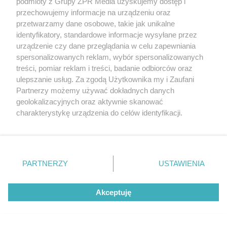
podmioty z Grupy ZPR Media uzyskujemy dostęp i
przechowujemy informacje na urządzeniu oraz
przetwarzamy dane osobowe, takie jak unikalne
identyfikatory, standardowe informacje wysyłane przez
urządzenie czy dane przeglądania w celu zapewniania
spersonalizowanych reklam, wybór spersonalizowanych
treści, pomiar reklam i treści, badanie odbiorców oraz
ulepszanie usług. Za zgodą Użytkownika my i Zaufani
Partnerzy możemy używać dokładnych danych
geolokalizacyjnych oraz aktywnie skanować
charakterystykę urządzenia do celów identyfikacji.
Ponieważ cenimy Twoją prywatność, prosimy o zgodę na
korzystanie z tych technologii poprzez kliknięcie
„Akceptuję”. Zgoda jest dobrowolna i zawsze możesz ją
zmienić/wycofać klikając przycisk ustawień prywatności
PARTNERZY
USTAWIENIA
znajdujący się w lewym dolnym rogu strony
. Niektóre
rodzaje przetwarzania danych nie wymagają zgody
Akceptuję
użytkownika, ale masz prawo sprzeciwić się takiemu
przetwarzaniu. Preferencje będą miały zastosowanie tylko
Żaden utwór zamieszczony w serwisie nie może być powielany i
na tej witrynie.
rozpowszechniany lub dalej rozpowszechniany w jakikolwiek sposób (w
tym także elektroniczny lub mechaniczny) na jakimkolwiek polu