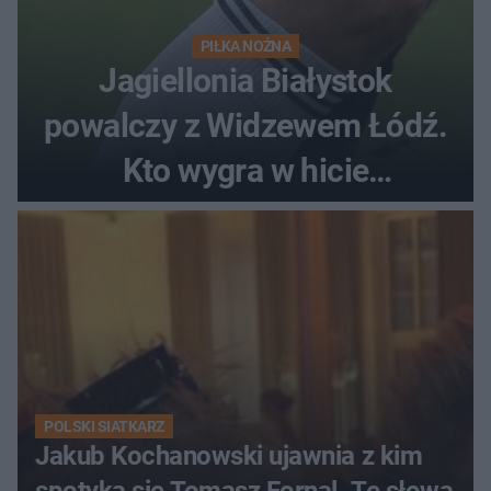
PIŁKA NOŻNA
Jagiellonia Białystok
powalczy z Widzewem Łódź.
Kto wygra w hicie
Ekstraklasy?
POLSKI SIATKARZ
Jakub Kochanowski ujawnia z kim
spotyka się Tomasz Fornal. Te słowa