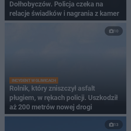
Dołhobyczów. Policja czeka na
relacje świadków i nagrania z kamer
10
INCYDENT W GLIWICACH
Rolnik, który zniszczył asfalt
pługiem, w rękach policji. Uszkodził
aż 200 metrów nowej drogi
13