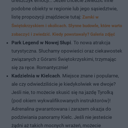
dreszczyk emocji... Jeżeli chcecie zwiedzić inne
podobne obiekty w regionie lub jego sąsiedztwie,
listę propozycji znajdziecie tutaj:
Zamki w
Świętokrzyskiem i okolicach. Słynne budowle, które warto
zobaczyć i zwiedzić. Kiedy powstawały? Galeria zdjęć
Park Legend w Nowej Słupi
. To nowa atrakcja
turystyczna. Słuchamy opowieści oraz ciekawostek
związanych z Górami Świętokrzyskimi, trzymając
się za ręce. Romantycznie!
Kadzielnia w Kielcach
. Miejsce znane i popularne,
ale czy odwiedziliście je kiedykolwiek we dwoje?
Jeśli nie, to możecie skusić się na jazdę Tyrolką
(pod okiem wykwalifikowanych instruktorów)!
Adrenalina gwarantowana i zarazem okazja do
podziwiania panoramy Kielc. Jeśli nie jesteście
żądni aż takich mocnych wrażeń, możecie