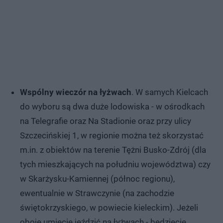
Wspólny wieczór na łyżwach
. W samych Kielcach
do wyboru są dwa duże lodowiska - w ośrodkach
na Telegrafie oraz Na Stadionie oraz przy ulicy
Szczecińskiej 1, w regionie można też skorzystać
m.in. z obiektów na terenie Tężni Busko-Zdrój (dla
tych mieszkających na południu województwa) czy
w Skarżysku-Kamiennej (północ regionu),
ewentualnie w Strawczynie (na zachodzie
świętokrzyskiego, w powiecie kieleckim). Jeżeli
oboje umiecie jeździć na łyżwach - będziecie