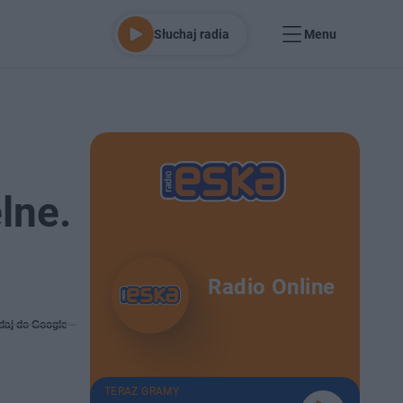
Słuchaj radia
Menu
lne.
Radio Online
daj do Google
TERAZ GRAMY