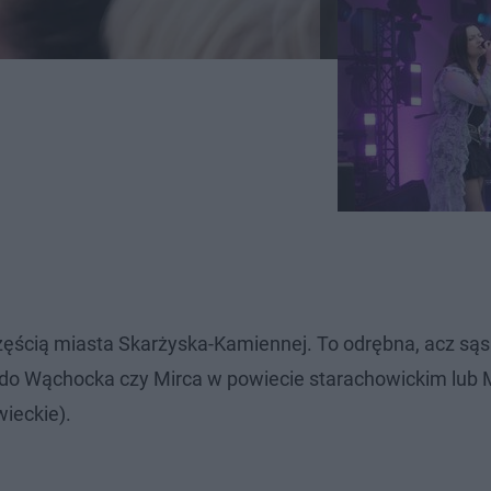
t częścią miasta Skarżyska-Kamiennej. To odrębna, acz są
e do Wąchocka czy Mirca w powiecie starachowickim lub 
ieckie).