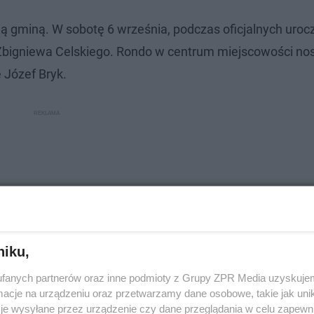
ą gminą. W sobotę 6 września, podczas oficjalnych urocz
Zbigniewa Celskiego. Rondo w centrum miejscowości nos
e Józef Bryk.
niku,
fanych partnerów oraz inne podmioty z Grupy ZPR Media uzyskujem
cje na urządzeniu oraz przetwarzamy dane osobowe, takie jak unika
je wysyłane przez urządzenie czy dane przeglądania w celu zapewn