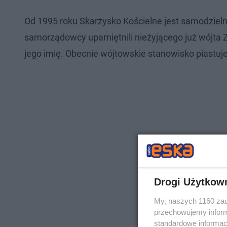
Od 1995 roku Skarżysko Kościelne jest samodzieln
samorządowcy upamiętnili nieżyjącego już wójta 
jego imię. Obecnie wójtowskie stanowisko piastuj
Drogi Użytkow
My, naszych 1160 zau
przechowujemy informa
standardowe informac