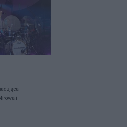
siadująca
Mirowa i