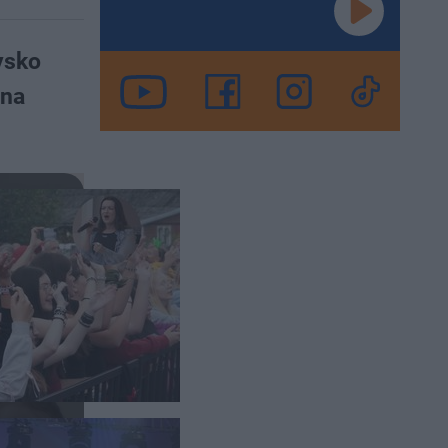
ysko
 na