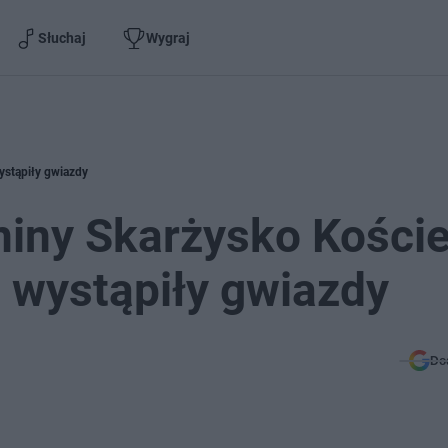
Słuchaj
Wygraj
wystąpiły gwiazdy
iny Skarżysko Koście
i, wystąpiły gwiazdy
Do