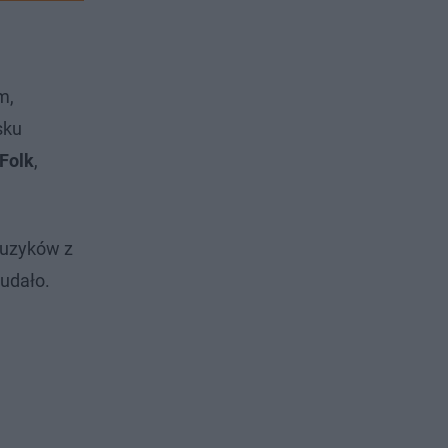
m,
sku
Folk
,
muzyków z
 udało.