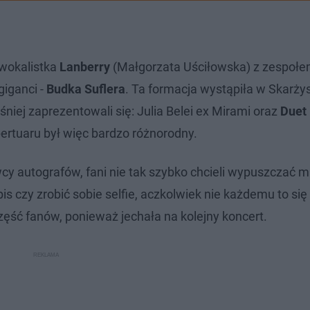
 wokalistka
Lanberry
(Małgorzata Uściłowska) z zespołe
giganci -
Budka Suflera
. Ta formacja wystąpiła w Skarży
ej zaprezentowali się: Julia Belei ex Mirami oraz
Duet 
pertuaru był więc bardzo różnorodny.
cy autografów, fani nie tak szybko chcieli wypuszczać 
 czy zrobić sobie selfie, aczkolwiek nie każdemu to się
ęść fanów, ponieważ jechała na kolejny koncert.