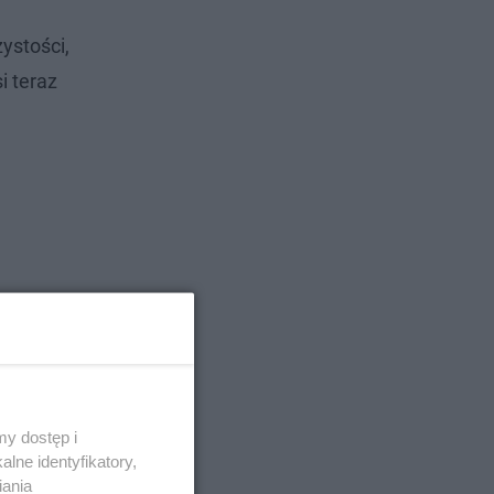
ystości,
i teraz
y dostęp i
lne identyfikatory,
iania