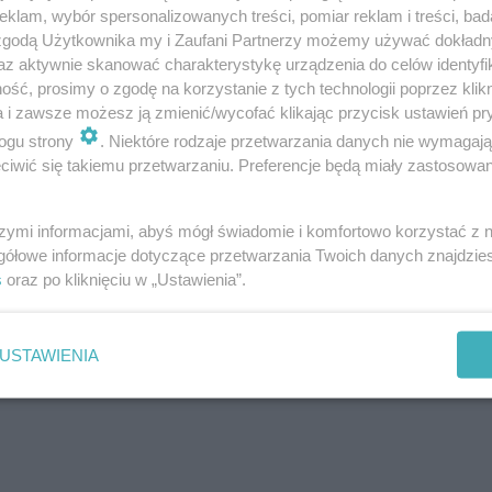
klam, wybór spersonalizowanych treści, pomiar reklam i treści, bad
a rok zyskuje coraz większą popularność, przybywa gwia
 zgodą Użytkownika my i Zaufani Partnerzy możemy używać dokład
 września pod sceną przy ulicy Urzędniczej bawili się ni
az aktywnie skanować charakterystykę urządzenia do celów identyfi
ść, prosimy o zgodę na korzystanie z tych technologii poprzez klikn
ch miejscowości.
a i zawsze możesz ją zmienić/wycofać klikając przycisk ustawień pr
ogu strony
. Niektóre rodzaje przetwarzania danych nie wymagaj
iwić się takiemu przetwarzaniu. Preferencje będą miały zastosowanie
 od disco polo, pop, folk po rocka. Dzięki temu każdy zna
szymi informacjami, abyś mógł świadomie i komfortowo korzystać z
gółowe informacje dotyczące przetwarzania Twoich danych znajdzi
rzed Urzędem Gminy i ośrodkiem zdrowia imprezowały tys
s
oraz po kliknięciu w „Ustawienia”.
ierwsi najwięcej czasu spędzali na dmuchańcach. Do tych 
USTAWIENIA